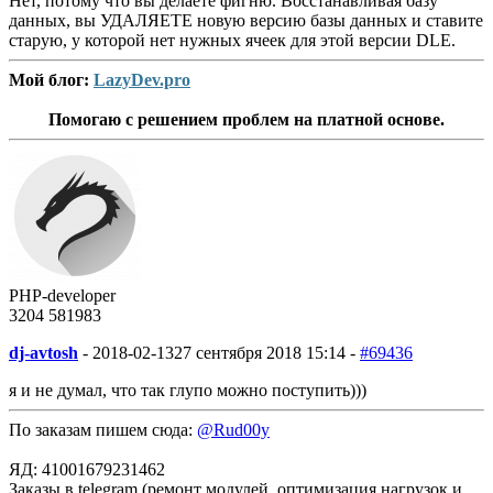
Нет, потому что вы делаете фигню. Восстанавливая базу
данных, вы УДАЛЯЕТЕ новую версию базы данных и ставите
старую, у которой нет нужных ячеек для этой версии DLE.
Мой блог:
LazyDev.pro
Помогаю с решением проблем на платной основе.
PHP-developer
3204
58
1983
dj-avtosh
-
2018-02-13
27 сентября 2018 15:14 -
#69436
я и не думал, что так глупо можно поступить)))
По заказам пишем сюда:
@Rud00y
ЯД: 41001679231462
Заказы в telegram (ремонт модулей, оптимизация нагрузок и