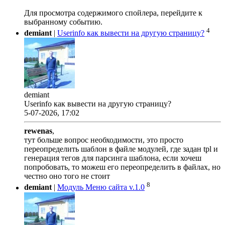
Для просмотра содержимого спойлера, перейдите к
выбранному событию.
4
demiant
|
Userinfo как вывести на другую страницу?
demiant
Userinfo как вывести на другую страницу?
5-07-2026, 17:02
rewenas
,
тут больше вопрос необходимости, это просто
переопределить шаблон в файле модулей, где задан tpl и
генерация тегов для парсинга шаблона, если хочеш
попробовать, то можеш его переопределить в файлах, но
честно оно того не стоит
8
demiant
|
Модуль Меню сайта v.1.0