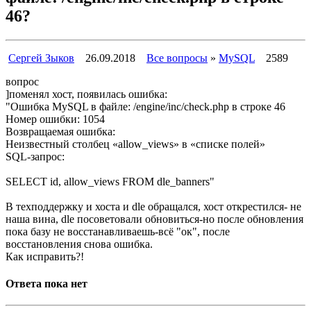
46?
Сергей Зыков
26.09.2018
Все вопросы
»
MySQL
2589
вопрос
]поменял хост, появилась ошибка:
"Ошибка MySQL в файле: /engine/inc/check.php в строке 46
Номер ошибки: 1054
Возвращаемая ошибка:
Неизвестный столбец «allow_views» в «списке полей»
SQL-запрос:
SELECT id, allow_views FROM dle_banners"
В техподдержку и хоста и dle обращался, хост открестился- не
наша вина, dle посоветовали обновиться-но после обновления
пока базу не восстанавливаешь-всё "ок", после
восстановления снова ошибка.
Как исправить?!
Ответа пока нет