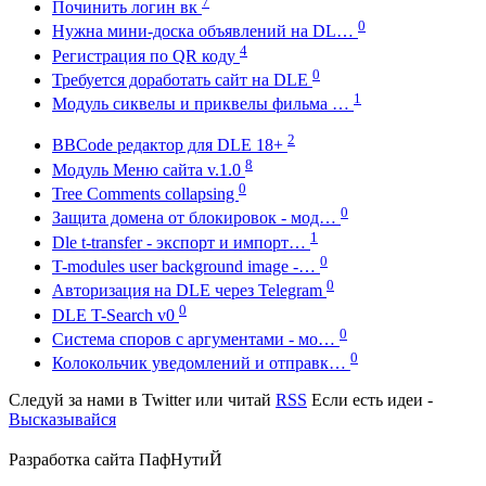
7
Починить логин вк
0
Нужна мини-доска объявлений на DL…
4
Регистрация по QR коду
0
Требуется доработать сайт на DLE
1
Модуль сиквелы и приквелы фильма …
2
BBCode редактор для DLE 18+
8
Модуль Меню сайта v.1.0
0
Tree Comments collapsing
0
Защита домена от блокировок - мод…
1
Dle t-transfer - экспорт и импорт…
0
T-modules user background image -…
0
Авторизация на DLE через Telegram
0
DLE T-Search v0
0
Система споров с аргументами - мо…
0
Колокольчик уведомлений и отправк…
Следуй за нами в
Twitter
или читай
RSS
Если есть идеи -
Высказывайся
Разработка сайта
ПафНутиЙ