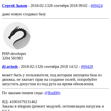
Сергей Зыков
-
2018-02-13
26 сентября 2018 09:02 -
#69424
даже новую создавал базу
PHP-developer
3204
58
1983
dj-avtosh
-
2018-02-13
26 сентября 2018 14:52 -
#69428
может быть у пользователя, под которым запущена база из
движка, не хватает прав на создание полей, попробуйте
запустить допустим из под рута на время обновления.
По заказам пишем сюда:
@Rud00y
ЯД: 41001679231462
Заказы в telegram (ремонт модулей, оптимизация нагрузок и
т.п.):