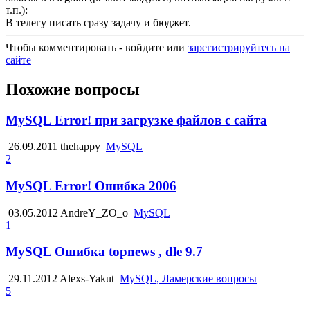
т.п.):
В телегу писать сразу задачу и бюджет.
Чтобы комментировать - войдите или
зарегистрируйтесь на
сайте
Похожие вопросы
MySQL Error! при загрузке файлов с сайта
26.09.2011
thehappy
MySQL
2
MySQL Error! Ошибка 2006
03.05.2012
AndreY_ZO_o
MySQL
1
MySQL Ошибка topnews , dle 9.7
29.11.2012
Alexs-Yakut
MySQL, Ламерские вопросы
5