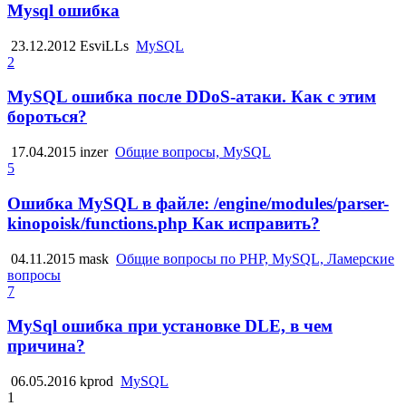
Mysql ошибка
23.12.2012
EsviLLs
MySQL
2
MySQL ошибка после DDoS-атаки. Как с этим
бороться?
17.04.2015
inzer
Общие вопросы, MySQL
5
Ошибка MySQL в файле: /engine/modules/parser-
kinopoisk/functions.php Как исправить?
04.11.2015
mask
Общие вопросы по PHP, MySQL, Ламерские
вопросы
7
MySql ошибка при установке DLE, в чем
причина?
06.05.2016
kprod
MySQL
1