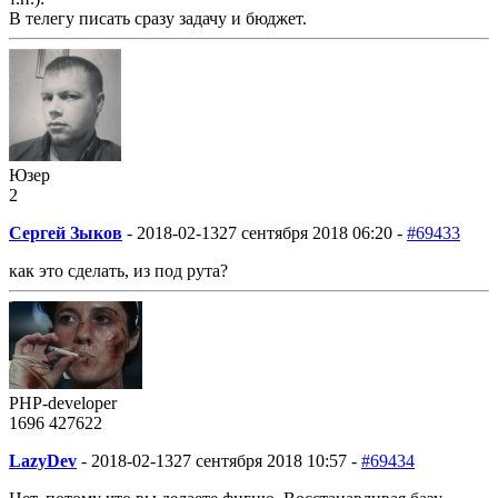
В телегу писать сразу задачу и бюджет.
Юзер
2
Сергей Зыков
-
2018-02-13
27 сентября 2018 06:20 -
#69433
как это сделать, из под рута?
PHP-developer
1696
427
622
LazyDev
-
2018-02-13
27 сентября 2018 10:57 -
#69434