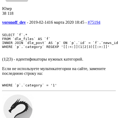
Юзер
38
1
18
voronoff_dev
-
2019-02-14
16 марта 2020 18:45 -
#75194
SELECT `f`.*

FROM `dle_files` AS `f`

INNER JOIN `dle_post` AS `p` ON `p`.`id` = `f`.`news_id
(1|2|3) - идентификаторы нужных категорий.
Если не используете мультикатегории на сайте, замените
последнюю строку на: