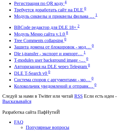
4
Регистрация по QR коду
0
Требуется доработать сайт на DLE
1
Модуль сиквелы и приквелы фильма …
2
BBCode редактор для DLE 18+
8
Модуль Меню сайта v.1.0
0
Tree Comments collapsing
0
Защита домена от блокировок - мод…
1
Dle t-transfer - экспорт и импорт…
0
T-modules user background image -…
0
Авторизация на DLE через Telegram
0
DLE T-Search v0
0
Система споров с аргументами - мо…
0
Колокольчик уведомлений и отправк…
Следуй за нами в
Twitter
или читай
RSS
Если есть идеи -
Высказывайся
Разработка сайта
ПафНутиЙ
FAQ
Популярные вопросы