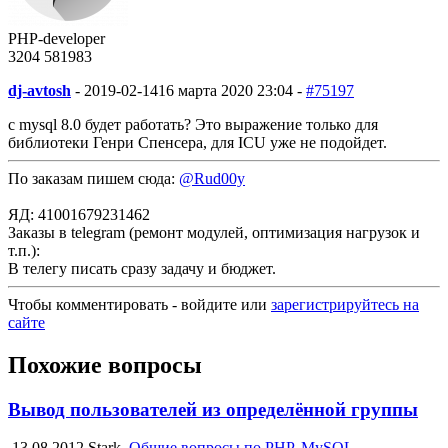
PHP-developer
3204
58
1983
dj-avtosh
-
2019-02-14
16 марта 2020 23:04 -
#75197
с mysql 8.0 будет работать? Это выражение только для
библиотеки Генри Спенсера, для ICU уже не подойдет.
По заказам пишем сюда:
@Rud00y
ЯД: 41001679231462
Заказы в telegram (ремонт модулей, оптимизация нагрузок и
т.п.):
В телегу писать сразу задачу и бюджет.
Чтобы комментировать - войдите или
зарегистрируйтесь на
сайте
Похожие вопросы
Вывод пользователей из определённой группы
13.08.2012
Stark
Общие вопросы по PHP, MySQL