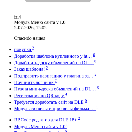
izi4
Модуль Меню сайта v.1.0
5-07-2026, 15:05
Спасибо нашел.
2
покупка
0
Доработка шаблона купленного у ht…
0
Доработать доску объявлений на DL…
2
Заказ шаблона!
2
Подправить навигацию у плагина за…
7
Починить логин вк
0
Нужна мини-доска объявлений на DL…
4
Регистрация по QR коду
0
Требуется доработать сайт на DLE
1
Модуль сиквелы и приквелы фильма …
2
BBCode редактор для DLE 18+
8
Модуль Меню сайта v.1.0
0