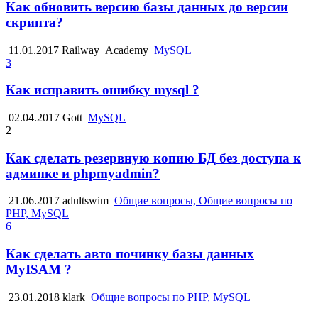
Как обновить версию базы данных до версии
скрипта?
11.01.2017
Railway_Academy
MySQL
3
Как исправить ошибку mysql ?
02.04.2017
Gott
MySQL
2
Как сделать резервную копию БД без доступа к
админке и phpmyadmin?
21.06.2017
adultswim
Общие вопросы, Общие вопросы по
PHP, MySQL
6
Как сделать авто починку базы данных
MyISAM ?
23.01.2018
klark
Общие вопросы по PHP, MySQL