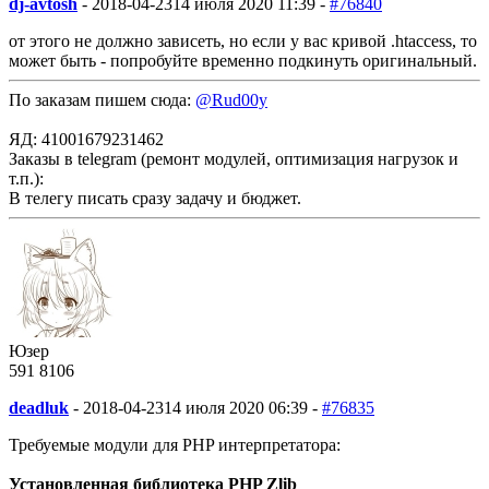
dj-avtosh
-
2018-04-23
14 июля 2020 11:39 -
#76840
от этого не должно зависеть, но если у вас кривой .htaccess, то
может быть - попробуйте временно подкинуть оригинальный.
По заказам пишем сюда:
@Rud00y
ЯД: 41001679231462
Заказы в telegram (ремонт модулей, оптимизация нагрузок и
т.п.):
В телегу писать сразу задачу и бюджет.
Юзер
591
8
106
deadluk
-
2018-04-23
14 июля 2020 06:39 -
#76835
Требуемые модули для PHP интерпретатора:
Установленная библиотека PHP Zlib