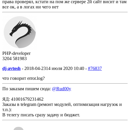
права проверял, кстати на пом же сервере 2й сайт висит и там
все ок, а в логах ни чего нет
PHP-developer
3204
58
1983
dj-avtosh
-
2018-04-23
14 июля 2020 10:40 -
#76837
что говорит error.log?
По заказам пишем сюда:
@Rud00y
ЯД: 41001679231462
Заказы в telegram (ремонт модулей, оптимизация нагрузок и
т.п.):
В телегу писать сразу задачу и бюджет.