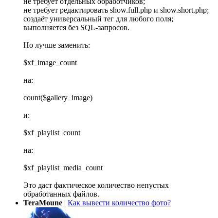
не требует отдельных обработчиков;
не требует редактировать show.full.php и show.short.php;
создаёт универсальный тег для любого поля;
выполняется без SQL-запросов.
Но лучше заменить:
$xf_image_count
на:
count($gallery_image)
и:
$xf_playlist_count
на:
$xf_playlist_media_count
Это даст фактическое количество непустых
обработанных файлов.
TeraMoune
|
Как вывести количество фото?