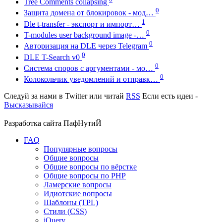
Tree Comments collapsing
0
Защита домена от блокировок - мод…
1
Dle t-transfer - экспорт и импорт…
0
T-modules user background image -…
0
Авторизация на DLE через Telegram
0
DLE T-Search v0
0
Система споров с аргументами - мо…
0
Колокольчик уведомлений и отправк…
Следуй за нами в
Twitter
или читай
RSS
Если есть идеи -
Высказывайся
Разработка сайта
ПафНутиЙ
FAQ
Популярные вопросы
Общие вопросы
Общие вопросы по вёрстке
Общие вопросы по PHP
Ламерские вопросы
Идиотские вопросы
Шаблоны (TPL)
Стили (CSS)
jQuery