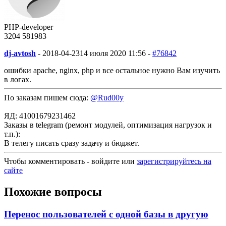
PHP-developer
3204
58
1983
dj-avtosh
-
2018-04-23
14 июля 2020 11:56 -
#76842
ошибки apache, nginx, php и все остальное нужно Вам изучить
в логах.
По заказам пишем сюда:
@Rud00y
ЯД: 41001679231462
Заказы в telegram (ремонт модулей, оптимизация нагрузок и
т.п.):
В телегу писать сразу задачу и бюджет.
Чтобы комментировать - войдите или
зарегистрируйтесь на
сайте
Похожие вопросы
Перенос пользователей с одной базы в другую