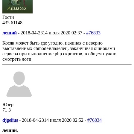
Гости
435
61
148
леший
-
2018-04-23
14 июля 2020 02:37 -
#76833
Косяк может быть где угодно, начиная с неверно
выставленных chmod+владелец, заканчивая ошибками
сервера при выполнение php скриптов, в общем нужно
смотреть логи.
Юзер
71
3
djgelius
-
2018-04-23
14 июля 2020 02:52 -
#76834
леший
,