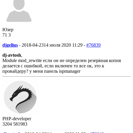
Юзер
71
3
djgelius
-
2018-04-23
14 июля 2020 11:29 -
#76839
dj-avtosh
,
Module mod_rewrite если он не определен резервная копия
делается с ошибкой, если включен то все ок, это к
провайдеру? у меня панель ispmanager
PHP-developer
3204
58
1983