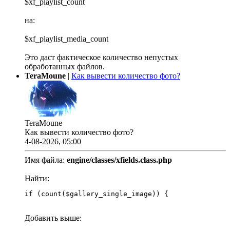
$xf_playlist_count
на:
$xf_playlist_media_count
Это даст фактическое количество непустых
обработанных файлов.
TeraMoune
|
Как вывести количество фото?
TeraMoune
Как вывести количество фото?
4-08-2026, 05:00
Имя файла:
engine/classes/xfields.class.php
Найти:
if (count($gallery_single_image)) {
Добавить выше: