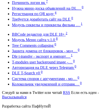
7
Починить логин вк
0
Нужна мини-доска объявлений на DL…
4
Регистрация по QR коду
0
Требуется доработать сайт на DLE
1
Модуль сиквелы и приквелы фильма …
2
BBCode редактор для DLE 18+
8
Модуль Меню сайта v.1.0
0
Tree Comments collapsing
0
Защита домена от блокировок - мод…
1
Dle t-transfer - экспорт и импорт…
0
T-modules user background image -…
0
Авторизация на DLE через Telegram
0
DLE T-Search v0
0
Система споров с аргументами - мо…
0
Колокольчик уведомлений и отправк…
Следуй за нами в
Twitter
или читай
RSS
Если есть идеи -
Высказывайся
Разработка сайта
ПафНутиЙ