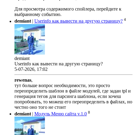
Для просмотра содержимого спойлера, перейдите к
выбранному событию.
4
demiant
|
Userinfo как вывести на другую страницу?
demiant
Userinfo как вывести на другую страницу?
5-07-2026, 17:02
rewenas
,
тут больше вопрос необходимости, это просто
переопределить шаблон в файле модулей, где задан tpl и
генерация тегов для парсинга шаблона, если хочеш
попробовать, то можеш его переопределить в файлах, но
честно оно того не стоит
8
demiant
|
Модуль Меню сайта v.1.0