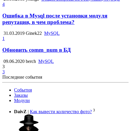
4
Ошибка в Mysql после установки модуля
репутация, в чем проблема?
31.03.2019
Ginek22
MySQL
1
Обновить comm_num в БД
09.06.2020
berch
MySQL
3
3
Последние события
События
Заказы
Модули
3
DaivZ
|
Как вывести количество фото?