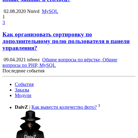
02.08.2020
Nnivd
MySQL
1
3
Как организовать сортировку по
дополнительному полю пользователя в панели
управления?
09.04.2021
isfreez
Общие вопросы по вёрстке, Общие
вопросы по PHP, MySQL
Последние события
События
Заказы
Модули
3
DaivZ
|
Как вывести количество фото?