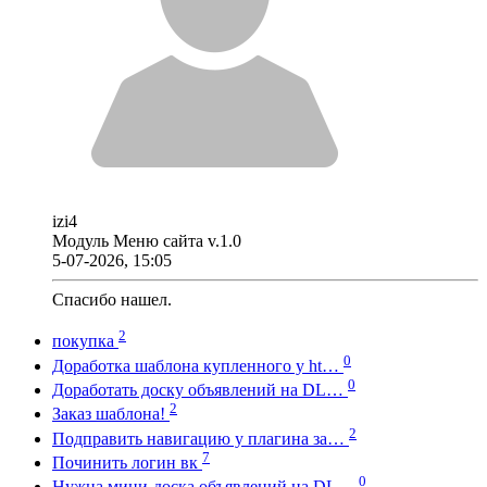
izi4
Модуль Меню сайта v.1.0
5-07-2026, 15:05
Спасибо нашел.
2
покупка
0
Доработка шаблона купленного у ht…
0
Доработать доску объявлений на DL…
2
Заказ шаблона!
2
Подправить навигацию у плагина за…
7
Починить логин вк
0
Нужна мини-доска объявлений на DL…