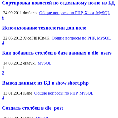
Сортировка новостей по отдельному полю из БД
24.09.2011
dmftaras
Общие вопросы по PHP, Хаки, MySQL
6
Использование технологии доп.поле
22.06.2012
XjcqFIiHCn4K
Общие вопросы по PHP, MySQL
4
Как добавить столбец в базе данных в dle_users
14.08.2012
ergeykl
MySQL
1
2
Вывод данных из БД в show.short.php
13.01.2014
Kane
Общие вопросы по PHP, MySQL
4
Создать столбец в dle_post