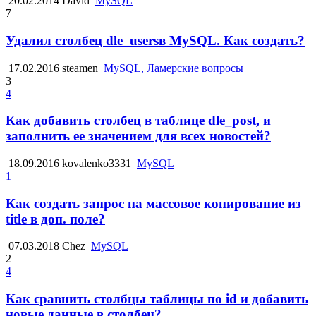
20.02.2014
David
MySQL
7
Удалил столбец dle_usersв MySQL. Как создать?
17.02.2016
steamen
MySQL, Ламерские вопросы
3
4
Как добавить столбец в таблице dle_post, и
заполнить ее значением для всех новостей?
18.09.2016
kovalenko3331
MySQL
1
Как создать запрос на массовое копирование из
title в доп. поле?
07.03.2018
Chez
MySQL
2
4
Как сравнить столбцы таблицы по id и добавить
новые данные в столбец?