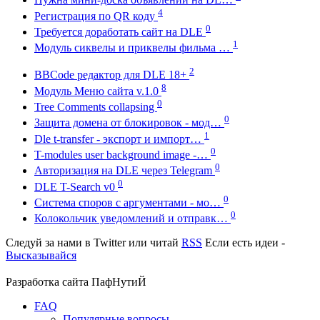
4
Регистрация по QR коду
0
Требуется доработать сайт на DLE
1
Модуль сиквелы и приквелы фильма …
2
BBCode редактор для DLE 18+
8
Модуль Меню сайта v.1.0
0
Tree Comments collapsing
0
Защита домена от блокировок - мод…
1
Dle t-transfer - экспорт и импорт…
0
T-modules user background image -…
0
Авторизация на DLE через Telegram
0
DLE T-Search v0
0
Система споров с аргументами - мо…
0
Колокольчик уведомлений и отправк…
Следуй за нами в
Twitter
или читай
RSS
Если есть идеи -
Высказывайся
Разработка сайта
ПафНутиЙ
FAQ
Популярные вопросы