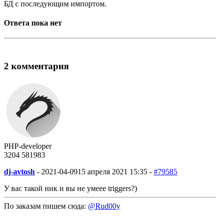
БД с последующим импортом.
Ответа пока нет
2 комментария
PHP-developer
3204
58
1983
dj-avtosh
-
2021-04-09
15 апреля 2021 15:35 -
#79585
У вас такой ник и вы не умеее triggers?)
По заказам пишем сюда:
@Rud00y