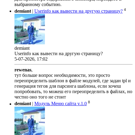
выбранному событию.
4
demiant
|
Userinfo как вывести на другую страницу?
demiant
Userinfo как вывести на другую страницу?
5-07-2026, 17:02
rewenas
,
тут больше вопрос необходимости, это просто
переопределить шаблон в файле модулей, где задан tpl и
генерация тегов для парсинга шаблона, если хочеш
попробовать, то можеш его переопределить в файлах, но
честно оно того не стоит
8
demiant
|
Модуль Меню сайта v.1.0