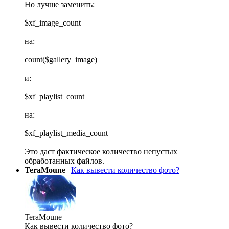
Но лучше заменить:
$xf_image_count
на:
count($gallery_image)
и:
$xf_playlist_count
на:
$xf_playlist_media_count
Это даст фактическое количество непустых
обработанных файлов.
TeraMoune
|
Как вывести количество фото?
TeraMoune
Как вывести количество фото?