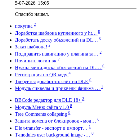
5-07-2026, 15:05
Спасибо нашел.
2
покупка
0
Доработка шаблона купленного у ht…
0
Доработать доску объявлений на DL…
2
Заказ шаблона!
2
Подправить навигацию у плагина за…
7
Починить логин вк
0
Нужна мини-доска объявлений на DL…
4
Регистрация по QR коду
0
Требуется доработать сайт на DLE
1
Модуль сиквелы и приквелы фильма …
2
BBCode редактор для DLE 18+
8
Модуль Меню сайта v.1.0
0
Tree Comments collapsing
0
Защита домена от блокировок - мод…
1
Dle t-transfer - экспорт и импорт…
0
T-modules user background image -…