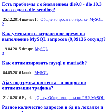
Есть проблемы с обновлением dle9.8 - dle 10.3
как создать dle_sendlog?
25.12.2014
mavne215
Общие вопросы по вёрстке, MySQL
2
Как уменьшить затраченное время на
выполнение MySQL запросов (9,09136 секунд)?
19.04.2015
deespe
MySQL
3
Как оптимизировать mysql и mariadb?
04.05.2016
lanuba
MySQL
Ajax подгрузка контента - и вопрос по
оптимизации трафика?
21.10.2016
Egorka
jQuery, Общие вопросы по PHP, MySQL
Разное количество запросов в бд на локалке и