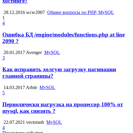
хостинге?
28.12.2016
wcw2007
Общие вопросы по PHP, MySQL
1
4
Ошибка БД /engine/modules/functions.php at line
2090 ?
20.01.2017
Avenger
MySQL
3
Как исправить долгую загрузку пагинации
главной страницы?
14.03.2017
Arbitr
MySQL
5
Периодически нагрузка на процессор 100% от
mysql, как снизить ?
22.07.2021
vectorash
MySQL
4
Последние события