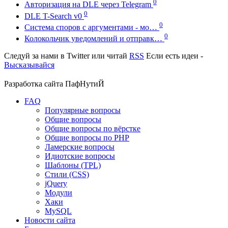
0
Авторизация на DLE через Telegram
0
DLE T-Search v0
0
Система споров с аргументами - мо…
0
Колокольчик уведомлений и отправк…
Следуй за нами в
Twitter
или читай
RSS
Если есть идеи -
Высказывайся
Разработка сайта
ПафНутиЙ
FAQ
Популярные вопросы
Общие вопросы
Общие вопросы по вёрстке
Общие вопросы по PHP
Ламерские вопросы
Идиотские вопросы
Шаблоны (TPL)
Стили (CSS)
jQuery
Модули
Хаки
MySQL
Новости сайта