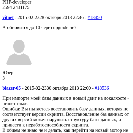
PHP-developer
2594
243
1175
vitnet
-
2015-02-23
28 октября 2013 22:46 -
#18450
А обновится до 10 через upgrade не?
Юзер
3
blazer-05
-
2015-02-23
30 октября 2013 22:00 -
#18536
При импорте моей базы данных в новый двиг на локалхосте -
пишет такое.
Ошибка: Вы пытаетесь восстановить базу данных, которая не
соответствует версии скрипта. Восстановление баз данных от
других версий может нарушить структуру базы данных, и
привести к неработоспособности скрипта.
В общем не знаю че и делать, как перейти на новый мотор не