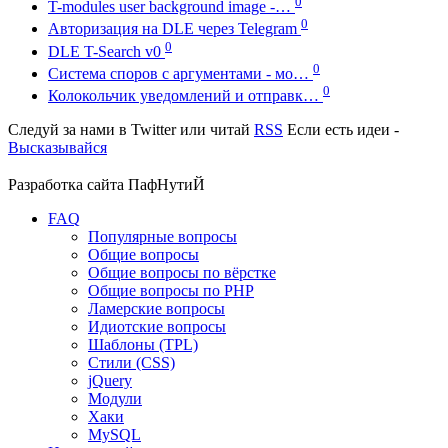
0
T-modules user background image -…
0
Авторизация на DLE через Telegram
0
DLE T-Search v0
0
Система споров с аргументами - мо…
0
Колокольчик уведомлений и отправк…
Следуй за нами в
Twitter
или читай
RSS
Если есть идеи -
Высказывайся
Разработка сайта
ПафНутиЙ
FAQ
Популярные вопросы
Общие вопросы
Общие вопросы по вёрстке
Общие вопросы по PHP
Ламерские вопросы
Идиотские вопросы
Шаблоны (TPL)
Стили (CSS)
jQuery
Модули
Хаки
MySQL