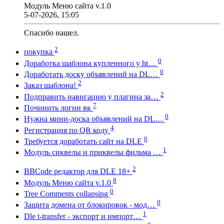
Модуль Меню сайта v.1.0
5-07-2026, 15:05
Спасибо нашел.
2
покупка
0
Доработка шаблона купленного у ht…
0
Доработать доску объявлений на DL…
2
Заказ шаблона!
2
Подправить навигацию у плагина за…
7
Починить логин вк
0
Нужна мини-доска объявлений на DL…
4
Регистрация по QR коду
0
Требуется доработать сайт на DLE
1
Модуль сиквелы и приквелы фильма …
2
BBCode редактор для DLE 18+
8
Модуль Меню сайта v.1.0
0
Tree Comments collapsing
0
Защита домена от блокировок - мод…
1
Dle t-transfer - экспорт и импорт…