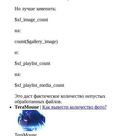
Но лучше заменить:
$xf_image_count
на:
count($gallery_image)
и:
$xf_playlist_count
на:
$xf_playlist_media_count
Это даст фактическое количество непустых
обработанных файлов.
TeraMoune
|
Как вывести количество фото?
TeraMoune