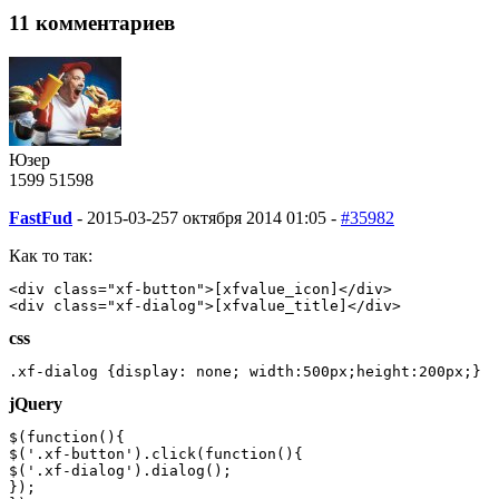
11 комментариев
Юзер
1599
51
598
FastFud
-
2015-03-25
7 октября 2014 01:05 -
#35982
Как то так:
<div class="xf-button">[xfvalue_icon]</div>
<div class="xf-dialog">[xfvalue_title]</div>
css
.xf-dialog {display: none; width:500px;height:200px;}
jQuery
$(function(){
$('.xf-button').click(function(){
$('.xf-dialog').dialog();
});