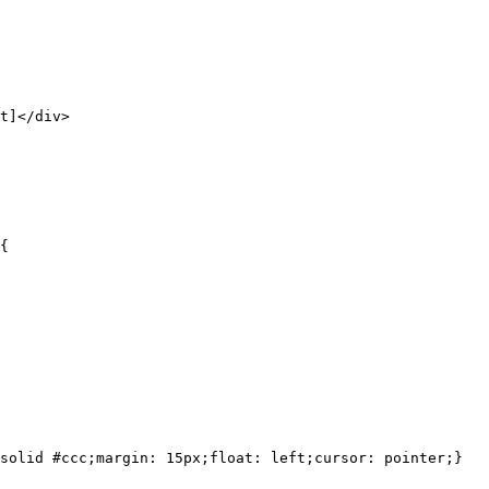
t]</div>
{
solid #ccc;margin: 15px;float: left;cursor: pointer;} 