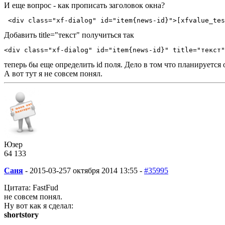
И еще вопрос - как прописать заголовок окна?
 <div class="xf-dialog" id="item{news-id}">[xfvalue_tes
Добавить title="текст" получиться так
<div class="xf-dialog" id="item{news-id}" title="текст"
теперь бы еще определить id поля. Дело в том что планируется 
А вот тут я не совсем понял.
Юзер
64
1
33
Саня
-
2015-03-25
7 октября 2014 13:55 -
#35995
Цитата: FastFud
не совсем понял.
Ну вот как я сделал:
shortstory