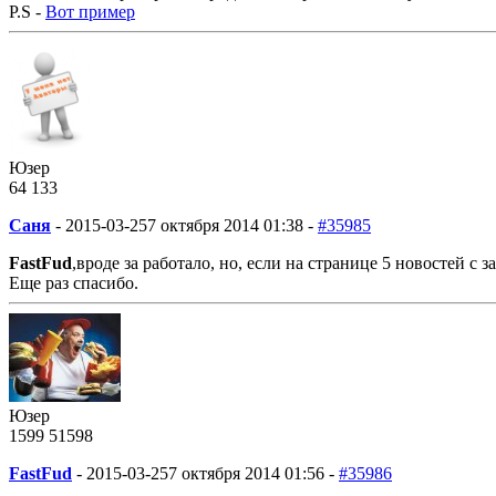
P.S -
Вот пример
Юзер
64
1
33
Саня
-
2015-03-25
7 октября 2014 01:38 -
#35985
FastFud
,вроде за работало, но, если на странице 5 новостей с 
Еще раз спасибо.
Юзер
1599
51
598
FastFud
-
2015-03-25
7 октября 2014 01:56 -
#35986