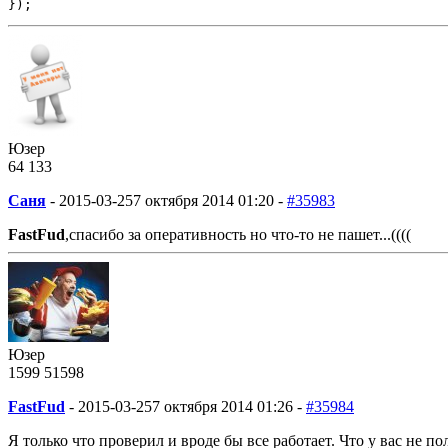
});
Юзер
64
1
33
Саня
-
2015-03-25
7 октября 2014 01:20 -
#35983
FastFud
,спасибо за оперативность но что-то не пашет...((((
Юзер
1599
51
598
FastFud
-
2015-03-25
7 октября 2014 01:26 -
#35984
Я только что проверил и вроде бы все работает. Что у вас не по