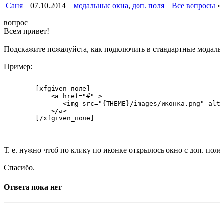
Саня
07.10.2014
модальные окна
,
доп. поля
Все вопросы
вопрос
Всем привет!
Подскажите пожалуйста, как подключить в стандартные мода
Пример:
        [xfgiven_поле]
            <a href="#" >
               <img src="{THEME}/images/иконка.png" alt
            </a>
        [/xfgiven_поле]
Т. е. нужно чтоб по клику по иконке открылось окно с доп. пол
Спасибо.
Ответа пока нет