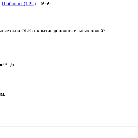
»
Шаблоны (TPL)
6959
льные окна DLE открытие дополнительных полей?
="" />
ем.