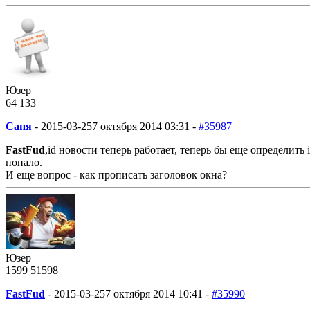
Юзер
64
1
33
Саня
-
2015-03-25
7 октября 2014 03:31 -
#35987
FastFud
,id новости теперь работает, теперь бы еще определить 
попало.
И еще вопрос - как прописать заголовок окна?
Юзер
1599
51
598
FastFud
-
2015-03-25
7 октября 2014 10:41 -
#35990