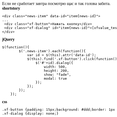
Если не сработает завтра посмотрю щас и так голова забита.
shortstory
<div class="news-item" data-id="item{news-id}">
...
 <div class="xf-button">Нажать кнопку</div>
 <div class="xf-dialog" id="item{news-id}">[xfvalue_tes
</div>
jQuery
$(function(){
        $('.news-item').each(function(){
            var id = $(this).attr('data-id');
            $(this).find('.xf-button').click(function()
                $('#'+id).dialog({
                    width: 500,
                    height: 200,
                    show: "fade",
                    modal: true
                });
            });
        });
    });
css
.xf-button {padding: 15px;background: #ddd;border: 1px 
.xf-dialog {display: none;}