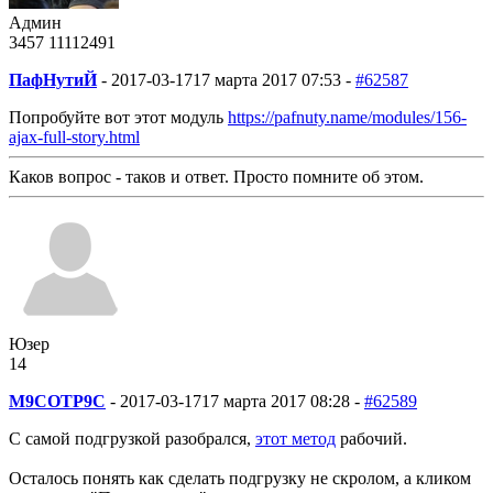
Админ
3457
1111
2491
ПафНутиЙ
-
2017-03-17
17 марта 2017 07:53 -
#62587
Попробуйте вот этот модуль
https://pafnuty.name/modules/156-
ajax-full-story.html
Каков вопрос - таков и ответ. Просто помните об этом.
Юзер
14
M9COTP9C
-
2017-03-17
17 марта 2017 08:28 -
#62589
С самой подгрузкой разобрался,
этот метод
рабочий.
Осталось понять как сделать подгрузку не скролом, а кликом