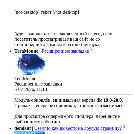
[not-desktop] текст [/not-desktop]
будет выводить текст заключенный в теги, если
посетитель просматривает ваш сайт не со
стационарного компьютера или ноутбука.
3
TeraMoune
|
Расширенные закладки
TeraMoune
Расширенные закладки
6-07-2026, 11:18
Модуль обновлён, минимальная версия dle
19.0
-
20.0
.
Продажа теперь без привязки, стоимость изменилась.
Для просмотра содержимого спойлера, перейдите к
выбранному событию.
4
demiant
|
Userinfo как вывести на другую страницу?