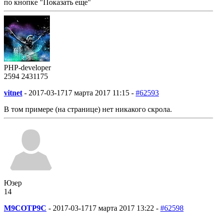
по кнопке "Показать еще"
PHP-developer
2594
243
1175
vitnet
-
2017-03-17
17 марта 2017 11:15 -
#62593
В том примере (на странице) нет никакого скрола.
Юзер
14
M9COTP9C
-
2017-03-17
17 марта 2017 13:22 -
#62598