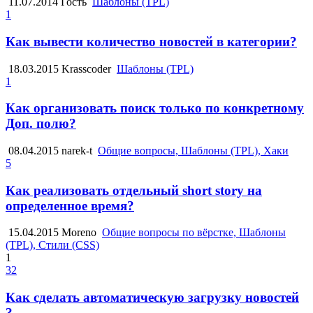
11.07.2014
Гость
Шаблоны (TPL)
1
Как вывести количество новостей в категории?
18.03.2015
Krasscoder
Шаблоны (TPL)
1
Как организовать поиск только по конкретному
Доп. полю?
08.04.2015
narek-t
Общие вопросы, Шаблоны (TPL), Хаки
5
Как реализовать отдельный short story на
определенное время?
15.04.2015
Moreno
Общие вопросы по вёрстке, Шаблоны
(TPL), Стили (CSS)
1
32
Как сделать автоматическую загрузку новостей
?