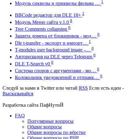
1
Модуль сиквелы и приквелы фильма …
2
BBCode редактор для DLE 18+
8
Модуль Меню сайта v.1.0
0
Tree Comments collapsing
0
Защита домена от блокировок - мод…
1
Dle t-transfer - экспорт и импорт…
0
T-modules user background image -…
0
Авторизация на DLE через Telegram
0
DLE T-Search v0
0
Система споров с аргументами - мо…
0
Колокольчик уведомлений и отправк…
Следуй за нами в
Twitter
или читай
RSS
Если есть идеи -
Высказывайся
Разработка сайта
ПафНутиЙ
FAQ
Популярные вопросы
Общие вопросы
Общие вопросы по вёрстке
Общие вопросы по PHP