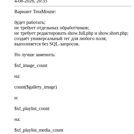
4-08-2026, 20:35
Вариант TeraMoune:
будет работать;
не требует отдельных обработчиков;
не требует редактировать show.full.php и show.short.php;
создаёт универсальный тег для любого поля;
выполняется без SQL-запросов.
Но лучше заменить:
$xf_image_count
на:
count($gallery_image)
и:
$xf_playlist_count
на:
$xf_playlist_media_count