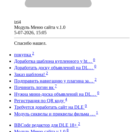
izi4
Модуль Меню сайта v.1.0
5-07-2026, 15:05
Спасибо нашел.
2
покупка
0
Доработка шаблона купленного у ht…
0
Доработать доску объявлений на DL…
2
Заказ шаблона!
2
Подправить навигацию у плагина за…
7
Починить логин вк
0
Нужна мини-доска объявлений на DL…
4
Регистрация по QR коду
0
Требуется доработать сайт на DLE
1
Модуль сиквелы и приквелы фильма …
2
BBCode редактор для DLE 18+
8
Модуль Меню сайта v.1.0