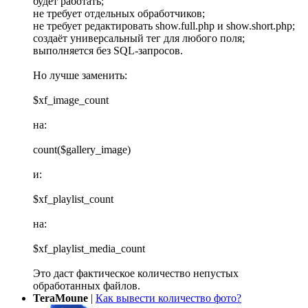
будет работать;
не требует отдельных обработчиков;
не требует редактировать show.full.php и show.short.php;
создаёт универсальный тег для любого поля;
выполняется без SQL-запросов.
Но лучше заменить:
$xf_image_count
на:
count($gallery_image)
и:
$xf_playlist_count
на:
$xf_playlist_media_count
Это даст фактическое количество непустых
обработанных файлов.
TeraMoune
|
Как вывести количество фото?