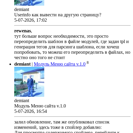
demiant
Userinfo как вывести на другую страницу?
5-07-2026, 17:02
rewenas
,
тут больше вопрос необходимости, это просто
переопределить шаблон в файле модулей, где задан tpl и
генерация тегов для парсинга шаблона, если хочеш
попробовать, то можеш его переопределить в файлах, но
честно оно того не стоит
8
demiant
|
Модуль Меню сайта v.1.0
demiant
Модуль Меню сайта v.1.0
5-07-2026, 16:54
залил обновление, там же опубликовал список
изменений, здесь тоже в спойлер добавлю:
Для просмотра содержимого спойлера, перейдите к