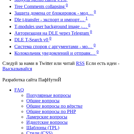
0
Tree Comments collapsing
0
Защита домена от блокировок - мод…
1
Dle t-transfer - экспорт и импорт…
0
T-modules user background image -…
0
Авторизация на DLE через Telegram
0
DLE T-Search v0
0
Система споров с аргументами - мо…
0
Колокольчик уведомлений и отправк…
Следуй за нами в
Twitter
или читай
RSS
Если есть идеи -
Высказывайся
Разработка сайта
ПафНутиЙ
FAQ
Популярные вопросы
Общие вопросы
Общие вопросы по вёрстке
Общие вопросы по PHP
Ламерские вопросы
Идиотские вопросы
Шаблоны (TPL)
Стили (CSS)