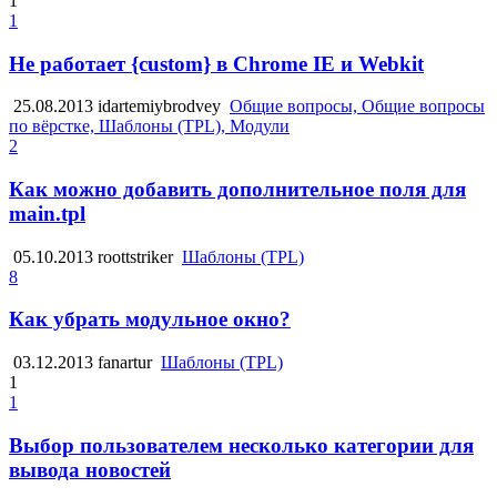
1
1
Не работает {custom} в Chrome IE и Webkit
25.08.2013
idartemiybrodvey
Общие вопросы, Общие вопросы
по вёрстке, Шаблоны (TPL), Модули
2
Как можно добавить дополнительное поля для
main.tpl
05.10.2013
roottstriker
Шаблоны (TPL)
8
Как убрать модульное окно?
03.12.2013
fanartur
Шаблоны (TPL)
1
1
Выбор пользователем несколько категории для
вывода новостей