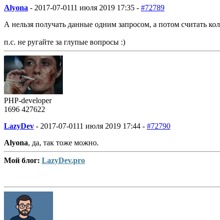
Alyona
-
2017-07-01
11 июля 2019 17:35 -
#72789
А нельзя получать данные одним запросом, а потом считать ко
п.с. не ругайте за глупые вопросы :)
PHP-developer
1696
427
622
LazyDev
-
2017-07-01
11 июля 2019 17:44 -
#72790
Alyona
, да, так тоже можно.
Мой блог:
LazyDev.pro