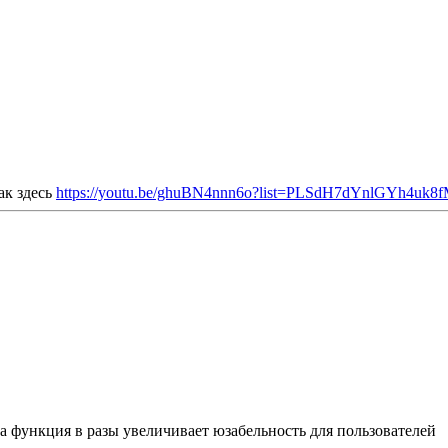
ак здесь
https://youtu.be/ghuBN4nnn6o?list=PLSdH7dYnlGYh4uk8
а функция в разы увеличивает юзабельность для пользователей