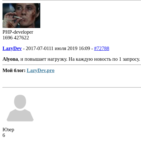
PHP-developer
1696
427
622
LazyDev
-
2017-07-01
11 июля 2019 16:09 -
#72788
Alyona
, и повышает нагрузку. На каждую новость по 1 запросу.
Мой блог:
LazyDev.pro
Юзер
6