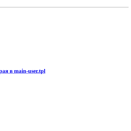
я в main-user.tpl