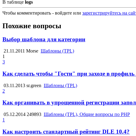
В таблице
logs
Чтобы комментировать - войдите или
зарегистрируйтесь на сай
Похожие вопросы
Выбор шаблона для категории
21.11.2011
Morse
Шаблоны (TPL)
1
3
Как сделать чтобы "Гости" при заходе в профиль
03.11.2013
sr.green
Шаблоны (TPL)
2
Как органивать в упрощенной регистрации заполн
05.12.2014
249893
Шаблоны (TPL), Общие вопросы по PHP
1
Как настроить стандартный рейтинг DLE 10.4?