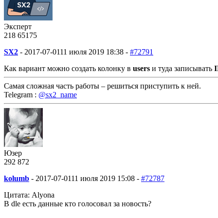
Эксперт
218
65
175
SX2
-
2017-07-01
11 июля 2019 18:38 -
#72791
Как вариант можно создать колонку в
users
и туда записывать
Самая сложная часть работы – решиться приступить к ней.
Telegram :
@sx2_name
Юзер
292
8
72
kolumb
-
2017-07-01
11 июля 2019 15:08 -
#72787
Цитата: Alyona
В dle есть данные кто голосовал за новость?