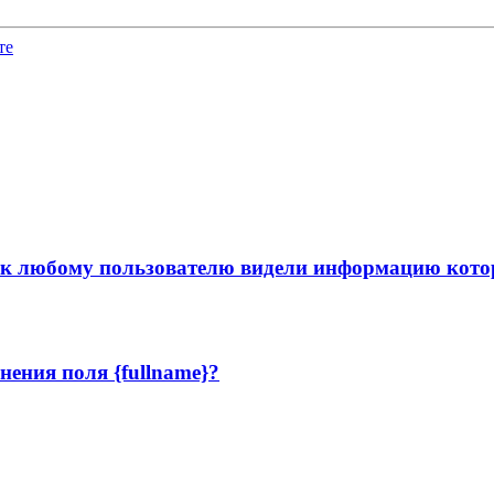
те
 к любому пользователю видели информацию котора
ения поля {fullname}?