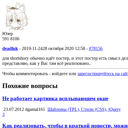
Юзер
591
8
106
deadluk
-
2019-11-24
28 октября 2020 12:58 -
#78156
для shortshory обычно идёт постер, и этот постер есть смысл 
представляю, как у Вас там всё реализовано..
Чтобы комментировать - войдите или
зарегистрируйтесь на сай
Похожие вопросы
Не работает картинка всплывающем окне
23.07.2012
dgamal161
Шаблоны (TPL), Стили (CSS), jQuery
3
Как реализовать, чтобы в краткой новости, мож