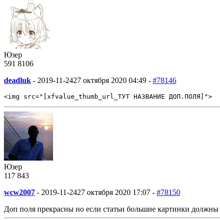
Юзер
591
8
106
deadluk
-
2019-11-24
27 октября 2020 04:49 -
#78146
<img src="[xfvalue_thumb_url_ТУТ НАЗВАНИЕ ДОП.ПОЛЯ]">
Юзер
117
8
43
wcw2007
-
2019-11-24
27 октября 2020 17:07 -
#78150
Доп поля прекрасны но если статьи большие картинки должны бы