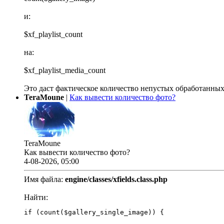
и:
$xf_playlist_count
на:
$xf_playlist_media_count
Это даст фактическое количество непустых обработанных
TeraMoune
|
Как вывести количество фото?
TeraMoune
Как вывести количество фото?
4-08-2026, 05:00
Имя файла:
engine/classes/xfields.class.php
Найти:
if (count($gallery_single_image)) {