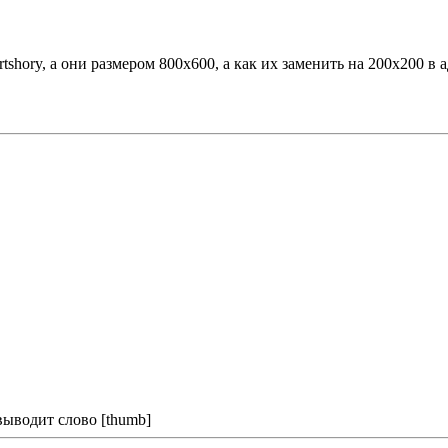
rtshory, а они размером 800х600, а как их заменить на 200x200 в
выводит слово [thumb]