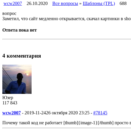
wcw2007
26.10.2020
Все вопросы
»
Шаблоны (TPL)
688
вопрос
Заметил, что сайт медленно открывается, скачал картинки в sho
Ответа пока нет
4 комментария
Юзер
117
8
43
wcw2007
-
2019-11-24
26 октября 2020 23:25 -
#78145
Почему такой код не работает [thumb]{image-1}[/thumb] просто 