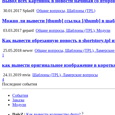
Вывод всех картинок в новости начиная со второ
30.01.2017
SplasH
Общие вопросы, Шаблоны (TPL)
Можно ли вывести [thumb] ссылка [/thumb] в ша
03.03.2017
gepard
Общие вопросы, Шаблоны (TPL), Модули
Как вывести обрезанную новость в shortstory.tpl из 
25.05.2018
newer
Общие вопросы, Шаблоны (TPL), Ламерские
1
как вывести оригинальное изображение в коротк
24.11.2019
mvia
Шаблоны (TPL), Ламерские вопросы
4
Последние события
События
Заказы
Модули
3
DaivZ
|
Как вывести количество фото?