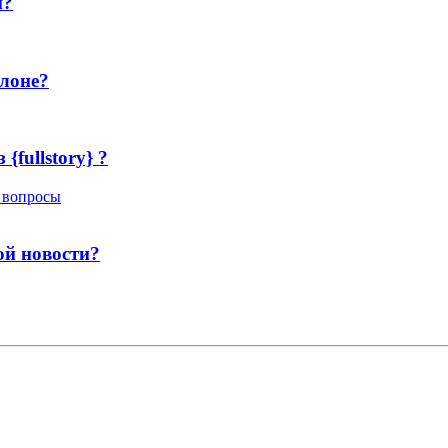
й?
блоне?
{fullstory} ?
 вопросы
ой новости?