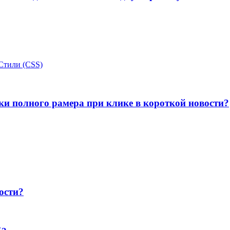
Стили (CSS)
ки полного рамера при клике в короткой новости?
ости?