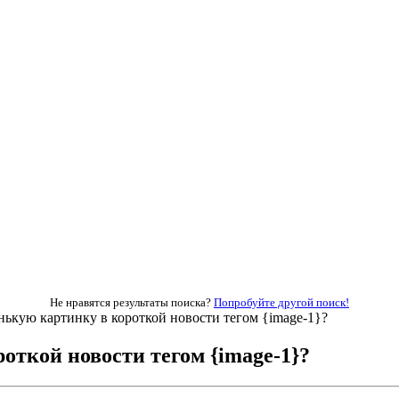
Не нравятся результаты поиска?
Попробуйте другой поиск!
нькую картинку в короткой новости тегом {image-1}?
откой новости тегом {image-1}?