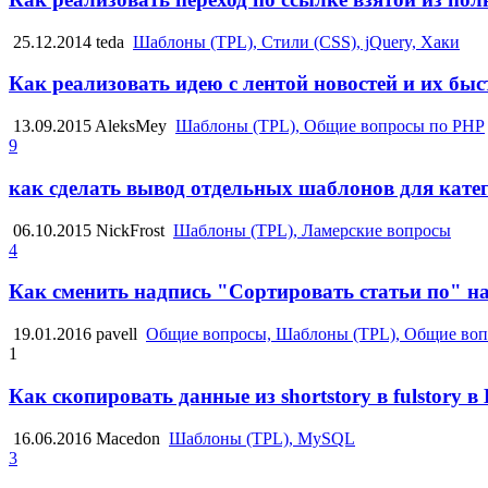
25.12.2014
teda
Шаблоны (TPL), Стили (CSS), jQuery, Хаки
Как реализовать идею с лентой новостей и их бы
13.09.2015
AleksMey
Шаблоны (TPL), Общие вопросы по PHP
9
как сделать вывод отдельных шаблонов для кате
06.10.2015
NickFrost
Шаблоны (TPL), Ламерские вопросы
4
Как сменить надпись "Сортировать статьи по" на
19.01.2016
pavell
Общие вопросы, Шаблоны (TPL), Общие воп
1
Как скопировать данные из shortstory в fulstory в
16.06.2016
Macedon
Шаблоны (TPL), MySQL
3