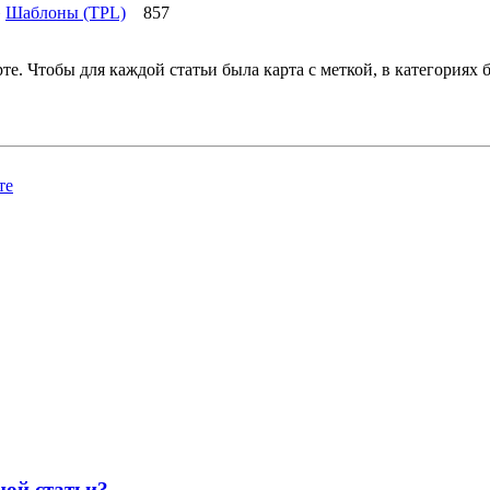
»
Шаблоны (TPL)
857
те. Чтобы для каждой статьи была карта с меткой, в категориях 
те
ной статьи?