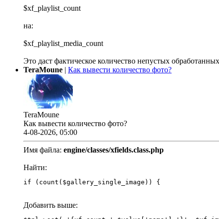
$xf_playlist_count
на:
$xf_playlist_media_count
Это даст фактическое количество непустых обработанных
TeraMoune
|
Как вывести количество фото?
TeraMoune
Как вывести количество фото?
4-08-2026, 05:00
Имя файла:
engine/classes/xfields.class.php
Найти:
if (count($gallery_single_image)) {
Добавить выше: