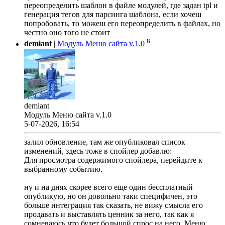
переопределить шаблон в файле модулей, где задан tpl и
генерация тегов для парсинга шаблона, если хочеш
попробовать, то можеш его переопределить в файлах, но
честно оно того не стоит
8
demiant
|
Модуль Меню сайта v.1.0
demiant
Модуль Меню сайта v.1.0
5-07-2026, 16:54
залил обновление, там же опубликовал список
изменений, здесь тоже в спойлер добавлю:
Для просмотра содержимого спойлера, перейдите к
выбранному событию.
ну и на днях скорее всего еще один бессплатный
опубликую, но он довольно таки специфичен, это
больше интеграция так сказать, не вижу смысла его
продавать и выставлять ценник за него, так как я
сомневаюсь что будет большой спрос на него. Меню