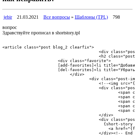
jebir
21.03.2021
Все вопросы
»
Шаблоны (TPL)
798
вопрос
Здравствуйте прописал в shortstory.tpl
<article class="post blog_2 clearfix">

					<div class="post-inner">

				        <h2 class="post-title"><span class="post-type"><i class="icon-file-alt"></i></span><a href="{full-link}">{title}</a></h2>

                       <div class="favorite">

                       [add-favorites]<li title="Добави
                       [del-favorites]<li title="Убрать
                            </div>

			            <div class="post-img" style="background: url({image-1}) 50% 0;background-size: cover;"></div>

			            	<!--<img src="{image-1}" alt=""></div>-->

				        <div class="post-meta">

			        	        <span class="meta-author"><i class="icon-user"></i>{author}</span>

			        	        <span class="meta-date"><i class="icon-time"></i>{date}</span>

			        	        <span class="meta-categories"><i class="icon-suitcase"></i>{link-category}</span>

			        	        <span class="meta-comment" style="float: right;"><i class="icon-comments-alt"></i>{comments-num}</span>

			        	        <span class="meta-open"style="float: right;"><i class="icon-eye-open"></i>{views}</span>

				        </div>

				        <div class="post-content">

				          {short-story limit="300"}

				            <a href="{full-link}" class="post-read-more button color small">Подробнее</a>

				        </div><!-- End post-content -->
