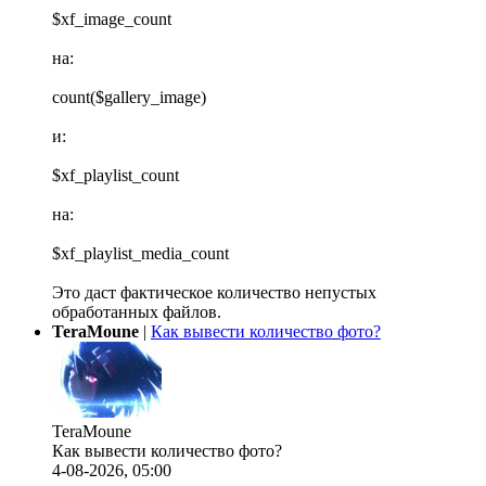
$xf_image_count
на:
count($gallery_image)
и:
$xf_playlist_count
на:
$xf_playlist_media_count
Это даст фактическое количество непустых
обработанных файлов.
TeraMoune
|
Как вывести количество фото?
TeraMoune
Как вывести количество фото?
4-08-2026, 05:00