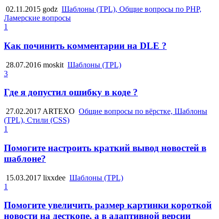
02.11.2015
godz
Шаблоны (TPL), Общие вопросы по PHP,
Ламерские вопросы
1
Как починить комментарии на DLE ?
28.07.2016
moskit
Шаблоны (TPL)
3
Где я допустил ошибку в коде ?
27.02.2017
ARTEXO
Общие вопросы по вёрстке, Шаблоны
(TPL), Стили (CSS)
1
Помогите настроить краткий вывод новостей в
шаблоне?
15.03.2017
lixxdee
Шаблоны (TPL)
1
Помогите увеличить размер картинки короткой
новости на десткопе, а в адаптивной версии