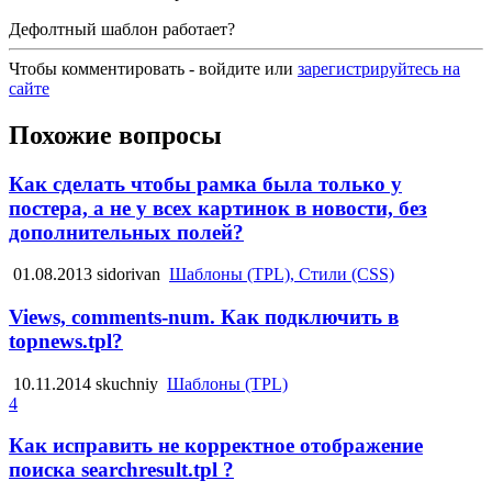
Дефолтный шаблон работает?
Чтобы комментировать - войдите или
зарегистрируйтесь на
сайте
Похожие вопросы
Как сделать чтобы рамка была только у
постера, а не у всех картинок в новости, без
дополнительных полей?
01.08.2013
sidorivan
Шаблоны (TPL), Стили (CSS)
Views, comments-num. Как подключить в
topnews.tpl?
10.11.2014
skuchniy
Шаблоны (TPL)
4
Как исправить не корректное отображение
поиска searchresult.tpl ?