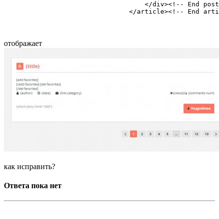
				    </div><!-- End post-inner -->

				</article><!-- End ar
отображает
как исправить?
Ответа пока нет