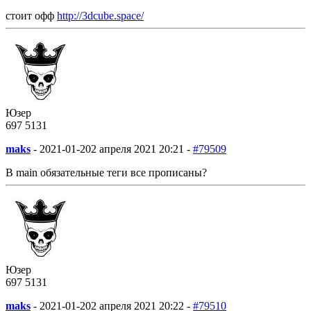
стоит офф
http://3dcube.space/
Юзер
697
5
131
maks
-
2021-01-20
2 апреля 2021 20:21 -
#79509
В main обязательные теги все прописаны?
Юзер
697
5
131
maks
-
2021-01-20
2 апреля 2021 20:22 -
#79510