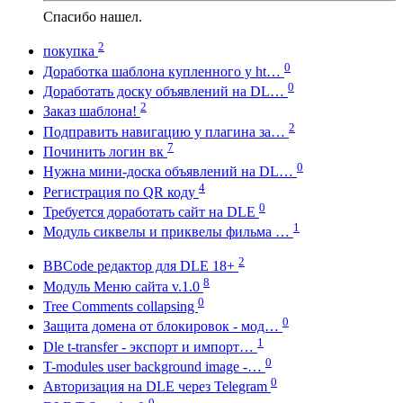
Спасибо нашел.
2
покупка
0
Доработка шаблона купленного у ht…
0
Доработать доску объявлений на DL…
2
Заказ шаблона!
2
Подправить навигацию у плагина за…
7
Починить логин вк
0
Нужна мини-доска объявлений на DL…
4
Регистрация по QR коду
0
Требуется доработать сайт на DLE
1
Модуль сиквелы и приквелы фильма …
2
BBCode редактор для DLE 18+
8
Модуль Меню сайта v.1.0
0
Tree Comments collapsing
0
Защита домена от блокировок - мод…
1
Dle t-transfer - экспорт и импорт…
0
T-modules user background image -…
0
Авторизация на DLE через Telegram
0