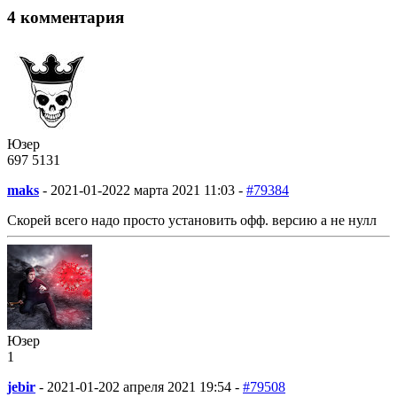
4 комментария
Юзер
697
5
131
maks
-
2021-01-20
22 марта 2021 11:03 -
#79384
Скорей всего надо просто установить офф. версию а не нулл
Юзер
1
jebir
-
2021-01-20
2 апреля 2021 19:54 -
#79508