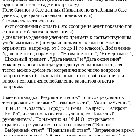
будет виден только администратору)
Поле баланса в базе данных (Название поля таблицы в базе
данных, где хранится баланс пользователя)
Стоимость тестирования
Текст сообщения о оплате (Это сообщение будет показано при
списании с баланса пользователя)
Добавление/Удаление учебного предмета к соответствующим
учебным классам (номера используемых классов можно
ограничить, например, от 3-го до 11-го классов). Добавление/
Удаление теста, параметры: "Название теста", "Номер класса",
"Школьный предмет", "Дата начала" и "Дата окончания" -
можно установить когда будет доступен данный тест; для
тестов можно добавить неограниченное число вопросов,
вопросы могут быть как обычный текст, изображение или
видео; неограниченое добавление вариантов ответа к
вопросам.
Имеется вкладка "Результаты тестов" - список результатов
тестирования с полями: "Название теста", "Учитель/Ученик",
"Ф.И.О", "Область", "Город", "Школа", "Адрес", "Телефон",
"Eмайл", и если пользователь - ученик, то "Классный
руководитель". По нажатию на "Ф.И.О" открывается
страница с результатом теста пользователя ("Вопрос",
"Выбранный ответ", "Правильный ответ", "Затраченное время
на каждый вопрос", "Общее затраченное на тест время"), в