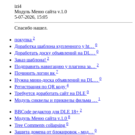
izi4
Модуль Меню сайта v.1.0
5-07-2026, 15:05
Спасибо нашел.
2
покупка
0
Доработка шаблона купленного у ht…
0
Доработать доску объявлений на DL…
2
Заказ шаблона!
2
Подправить навигацию у плагина за…
7
Починить логин вк
0
Нужна мини-доска объявлений на DL…
4
Регистрация по QR коду
0
Требуется доработать сайт на DLE
1
Модуль сиквелы и приквелы фильма …
2
BBCode редактор для DLE 18+
8
Модуль Меню сайта v.1.0
0
Tree Comments collapsing
0
Защита домена от блокировок - мод…