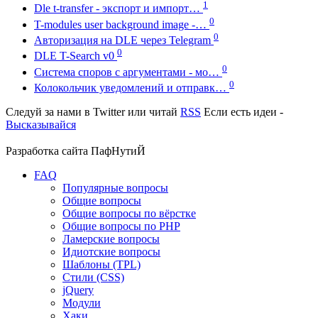
1
Dle t-transfer - экспорт и импорт…
0
T-modules user background image -…
0
Авторизация на DLE через Telegram
0
DLE T-Search v0
0
Система споров с аргументами - мо…
0
Колокольчик уведомлений и отправк…
Следуй за нами в
Twitter
или читай
RSS
Если есть идеи -
Высказывайся
Разработка сайта
ПафНутиЙ
FAQ
Популярные вопросы
Общие вопросы
Общие вопросы по вёрстке
Общие вопросы по PHP
Ламерские вопросы
Идиотские вопросы
Шаблоны (TPL)
Стили (CSS)
jQuery
Модули
Хаки