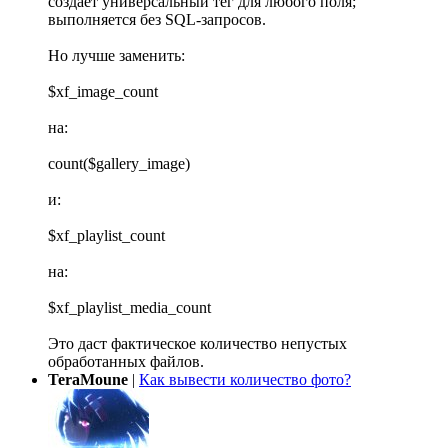
создаёт универсальный тег для любого поля;
выполняется без SQL-запросов.
Но лучше заменить:
$xf_image_count
на:
count($gallery_image)
и:
$xf_playlist_count
на:
$xf_playlist_media_count
Это даст фактическое количество непустых
обработанных файлов.
TeraMoune
|
Как вывести количество фото?