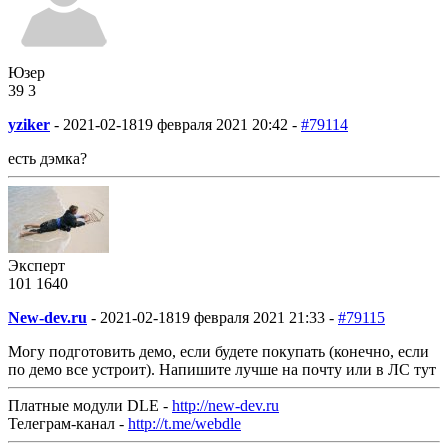
Юзер
39
3
yziker
-
2021-02-18
19 февраля 2021 20:42 -
#79114
есть дэмка?
Эксперт
101
16
40
New-dev.ru
-
2021-02-18
19 февраля 2021 21:33 -
#79115
Могу подготовить демо, если будете покупать (конечно, если
по демо все устроит). Напишите лучше на почту или в ЛС тут
Платные модули DLE -
http://new-dev.ru
Телеграм-канал -
http://t.me/webdle