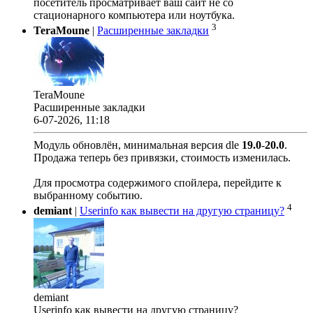
посетитель просматривает ваш сайт не со
стационарного компьютера или ноутбука.
3
TeraMoune
|
Расширенные закладки
TeraMoune
Расширенные закладки
6-07-2026, 11:18
Модуль обновлён, минимальная версия dle
19.0
-
20.0
.
Продажа теперь без привязки, стоимость изменилась.
Для просмотра содержимого спойлера, перейдите к
выбранному событию.
4
demiant
|
Userinfo как вывести на другую страницу?
demiant
Userinfo как вывести на другую страницу?