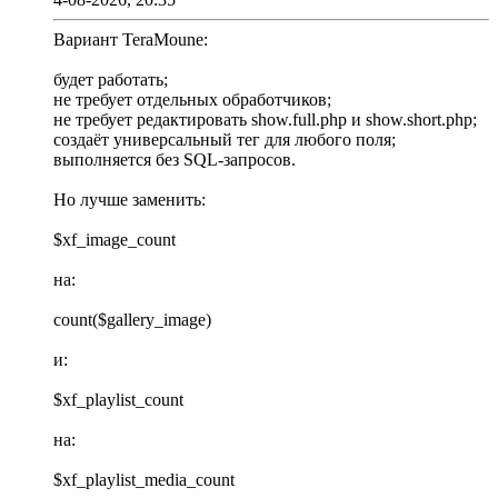
Вариант TeraMoune:
будет работать;
не требует отдельных обработчиков;
не требует редактировать show.full.php и show.short.php;
создаёт универсальный тег для любого поля;
выполняется без SQL-запросов.
Но лучше заменить:
$xf_image_count
на:
count($gallery_image)
и:
$xf_playlist_count
на:
$xf_playlist_media_count