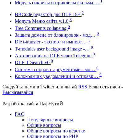
1
Модуль сиквелы и приквелы фильма …
2
BBCode редактор для DLE 18+
8
Модуль Меню сайта v.1.0
0
Tree Comments collapsing
0
Защита домена от блокировок - мод…
1
Dle t-transfer - экспорт и импорт…
0
T-modules user background image -…
0
Авторизация на DLE через Telegram
0
DLE T-Search v0
0
Система споров с аргументами - мо…
0
Колокольчик уведомлений и отправк…
Следуй за нами в
Twitter
или читай
RSS
Если есть идеи -
Высказывайся
Разработка сайта
ПафНутиЙ
FAQ
Популярные вопросы
Общие вопросы
Общие вопросы по вёрстке
Общие вопросы по PHP