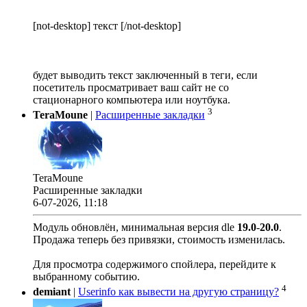
[not-desktop] текст [/not-desktop]
будет выводить текст заключенный в теги, если
посетитель просматривает ваш сайт не со
стационарного компьютера или ноутбука.
3
TeraMoune
|
Расширенные закладки
TeraMoune
Расширенные закладки
6-07-2026, 11:18
Модуль обновлён, минимальная версия dle
19.0
-
20.0
.
Продажа теперь без привязки, стоимость изменилась.
Для просмотра содержимого спойлера, перейдите к
выбранному событию.
4
demiant
|
Userinfo как вывести на другую страницу?