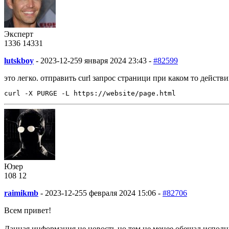
Эксперт
1336
14
331
lutskboy
-
2023-12-25
9 января 2024 23:43 -
#82599
это легко. отправить curl запрос страници при каком то действ
curl -X PURGE -L https://website/page.html
Юзер
108
12
raimikmb
-
2023-12-25
5 февраля 2024 15:06 -
#82706
Всем привет!
Данная информация не новость но тем не менее обещал исполни