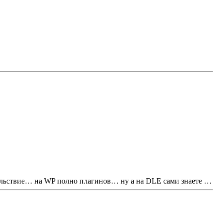
овольствие… на WP полно плагинов… ну а на DLE сами знаете …