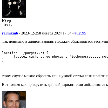
Юзер
108
12
raimikmb
-
2023-12-25
8 января 2024 17:34 -
#82595
Так понимаю в данном варианте должен сбрасываться весь кеш а
location ~ /purge(/.*) {

      fastcgi_cache_purge phpcache "$scheme$request_met
} 
таком случае можно сбросить кеш нужной статьи если пройти по сс
Вот только как прикрутить данный вариант если добавляются ко