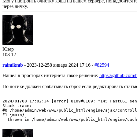
Могу настроить очистку кэша на вашем сервере, понадобится roo
через личку.
Юзер
108
12
raimikmb
-
2023-12-25
8 января 2024 17:16 -
#82594
Нашел в просторах интернета такое решение:
https://github.com/
По логике должен срабатывать сброс если редактировать статью
2024/01/08 17:02:34 [error] 8109#8109: *145 FastCGI sen
Stack trace:

#0 /home/admin/web/www/public_html/engine/ajax/controll
#1 {main}

  thrown in /home/admin/web/www/public_html/engine/cac