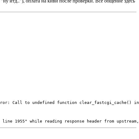
"ну итд.."), оплата на киви после проверки. Всё общение здесь
ror: Call to undefined function clear_fastcgi_cache() in
 line 1955" while reading response header from upstream,