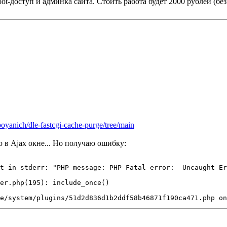
t-доступ и админка сайта. Стоить работа будет 2000 рублей (без 
boyanich/dle-fastcgi-cache-purge/tree/main
 в Ajax окне... Но получаю ошибку:
t in stderr: "PHP message: PHP Fatal error:  Uncaught Er
er.php(195): include_once()

he/system/plugins/51d2d836d1b2ddf58b46871f190ca471.php on