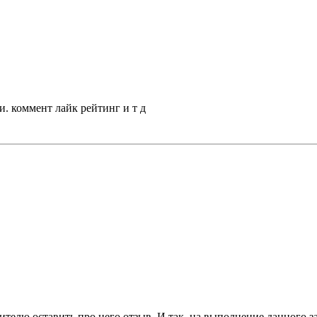
ии. коммент лайк рейтинг и т д
телю оставить про него отзыв. И так, на выполнение данного з