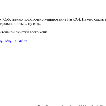
nx. Собственно подключено кеширование FastCGI. Нужно сделать 
рована статья... ну итд..
ительной очистки всего кеша.
ugins/nginx-cache/