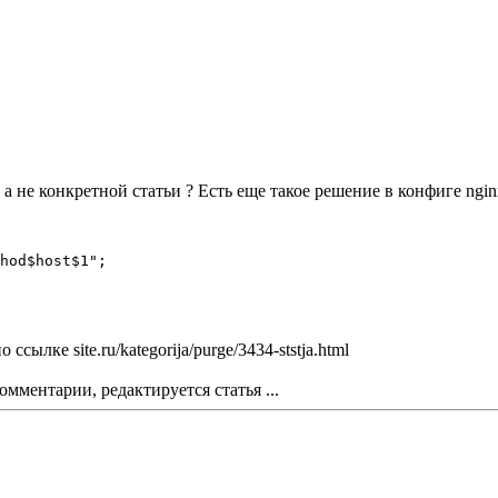
 не конкретной статьи ? Есть еще такое решение в конфиге ngin
hod$host$1";

ылке site.ru/kategorija/purge/3434-ststja.html
мментарии, редактируется статья ...