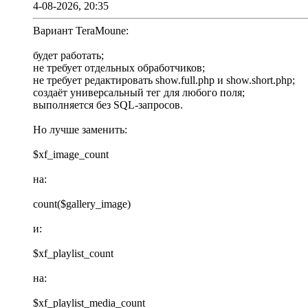
4-08-2026, 20:35
Вариант TeraMoune:
будет работать;
не требует отдельных обработчиков;
не требует редактировать show.full.php и show.short.php;
создаёт универсальный тег для любого поля;
выполняется без SQL-запросов.
Но лучше заменить:
$xf_image_count
на:
count($gallery_image)
и:
$xf_playlist_count
на:
$xf_playlist_media_count