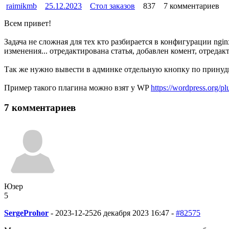
raimikmb
25.12.2023
Стол заказов
837
7 комментариев
Всем привет!
Задача не сложная для тех кто разбирается в конфигурации ngi
изменения... отредактирована статья, добавлен комент, отредакти
Так же нужно вывести в админке отдельную кнопку по принуд
Пример такого плагина можно взят у WP
https://wordpress.org/pl
7 комментариев
Юзер
5
SergeProhor
-
2023-12-25
26 декабря 2023 16:47 -
#82575