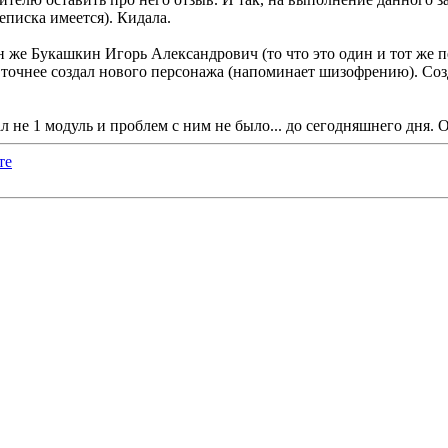
реписка имеется). Кидала.
 же Букашкин Игорь Александрович (то что это один и тот же пер
и точнее создал нового персонажа (напоминает шизофрению). Соз
л не 1 модуль и проблем с ним не было... до сегодняшнего дня. 
те