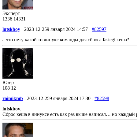
Эксперт
1336
14
331
lutskboy
-
2023-12-25
9 января 2024 14:57 -
#82597
а что нету какой то линукс команды для сброса fastcgi кеша?
Юзер
108
12
raimikmb
-
2023-12-25
9 января 2024 17:30 -
#82598
lutskboy
,
Сброс кеша в линуксе есть как раз выше написал… но каждый 