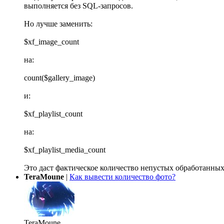
выполняется без SQL-запросов.
Но лучше заменить:
$xf_image_count
на:
count($gallery_image)
и:
$xf_playlist_count
на:
$xf_playlist_media_count
Это даст фактическое количество непустых обработанных
TeraMoune
|
Как вывести количество фото?
TeraMoune