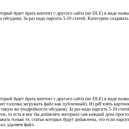
орый будет брать контент с другого сайта (не DLE) в виде назва
обсудим). За раз надо парсить 5-10 статей. Категории создавать
орый будет брать контент с другого сайта (не DLE) в виде назва
тоит галочка загружать файл как публичный). Из pdf взять картин
такую же (подробности обсудим). За раз надо парсить 5-10 статей
м, то есть я мог бы добавлять материал сам каждый день просто 
вать только те, статьи которых будут добавлены, это если парсит
ал, удаляем файл.