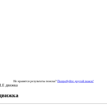
Не нравятся результаты поиска?
Попробуйте другой поиск!
DLE движка
 движка