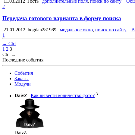
11.03.2012
Гость
дополнительные поля
,
поиск по сайту
Общ
2
Передача готового варианта в форму поиска
21.01.2012
bogdan281989
модальное окно
,
поиск по сайту
В
1
← Ctrl
1
2
3
Ctrl →
Последние события
События
Заказы
Модули
3
DaivZ
|
Как вывести количество фото?
DaivZ