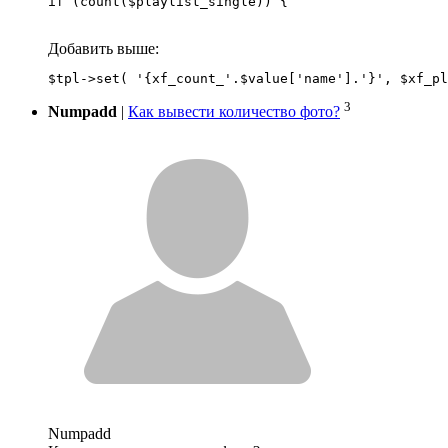
if (count($playlist_single)) {
Добавить выше:
3
Numpadd
|
Как вывести количество фото?
Numpadd