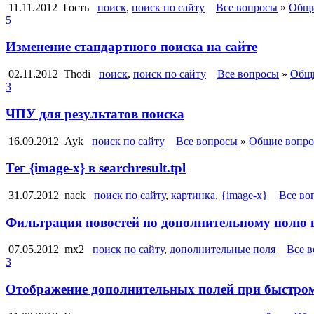
11.11.2012
Гость
поиск
,
поиск по сайту
Все вопросы
»
Общи
5
Изменение стандартного поиска на сайте
02.11.2012
Thodi
поиск
,
поиск по сайту
Все вопросы
»
Общ
3
ЧПУ для результатов поиска
16.09.2012
Ayk
поиск по сайту
Все вопросы
»
Общие вопро
Тег {image-x} в searchresult.tpl
31.07.2012
nack
поиск по сайту
,
картинка
,
{image-x}
Все во
Фильтрация новостей по дополнительному полю в
07.05.2012
mx2
поиск по сайту
,
дополнительные поля
Все 
3
Отображение дополнительных полей при быстром