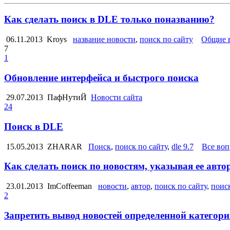
Как сделать поиск в DLE только поназванию?
06.11.2013
Kroys
название новости
,
поиск по сайту
Общие в
7
1
Обновление интерфейса и быстрого поиска
29.07.2013
ПафНутиЙ
Новости сайта
24
Поиск в DLE
15.05.2013
ZHARAR
Поиск
,
поиск по сайту
,
dle 9.7
Все во
Как сделать поиск по новостям, указывая ее авто
23.01.2013
ImCoffeeman
новости
,
автор
,
поиск по сайту
,
поис
2
Запретить вывод новостей определенной категори