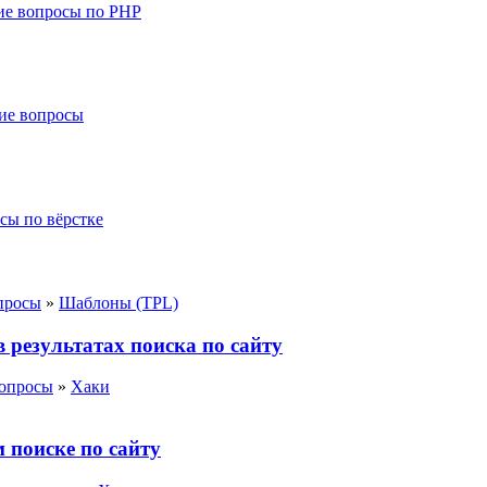
е вопросы по PHP
ие вопросы
сы по вёрстке
просы
»
Шаблоны (TPL)
 результатах поиска по сайту
вопросы
»
Хаки
 поиске по сайту