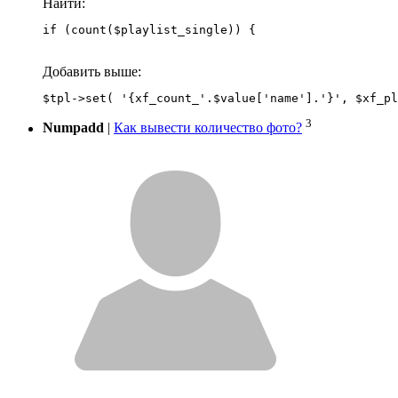
Найти:
if (count($playlist_single)) {
Добавить выше:
3
Numpadd
|
Как вывести количество фото?