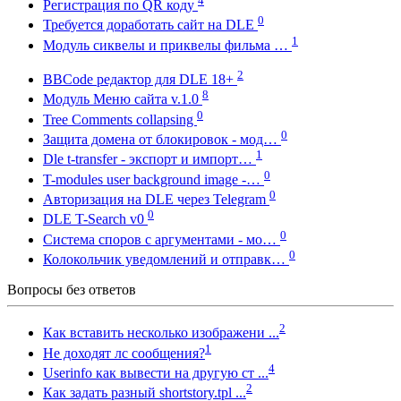
4
Регистрация по QR коду
0
Требуется доработать сайт на DLE
1
Модуль сиквелы и приквелы фильма …
2
BBCode редактор для DLE 18+
8
Модуль Меню сайта v.1.0
0
Tree Comments collapsing
0
Защита домена от блокировок - мод…
1
Dle t-transfer - экспорт и импорт…
0
T-modules user background image -…
0
Авторизация на DLE через Telegram
0
DLE T-Search v0
0
Система споров с аргументами - мо…
0
Колокольчик уведомлений и отправк…
Вопросы без ответов
2
Как вставить несколько изображени ...
1
Не доходят лс сообщения?
4
Userinfo как вывести на другую ст ...
2
Как задать разный shortstory.tpl ...