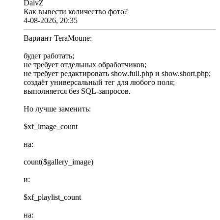
DaivZ
Как вывести количество фото?
4-08-2026, 20:35
Вариант TeraMoune:
будет работать;
не требует отдельных обработчиков;
не требует редактировать show.full.php и show.short.php;
создаёт универсальный тег для любого поля;
выполняется без SQL-запросов.
Но лучше заменить:
$xf_image_count
на:
count($gallery_image)
и:
$xf_playlist_count
на: