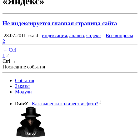
«Яндекс»
Не индексируется главная страница сайта
28.07.2011
ssaid
индексация
,
анализ
,
яндекс
Все вопросы
2
← Ctrl
1
2
Ctrl →
Последние события
События
Заказы
Модули
3
DaivZ
|
Как вывести количество фото?