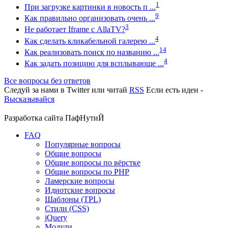
1
При загрузке картинки в новость п ...
9
Как правильно организовать очень ...
3
Не работает Iframe с AllaTV?
4
Как сделать кликабельной галерею ...
14
Как реализовать поиск по названию ...
4
Как задать позицию для всплывающе ...
Все вопросы без ответов
Следуй за нами в
Twitter
или читай
RSS
Если есть идеи -
Высказывайся
Разработка сайта
ПафНутиЙ
FAQ
Популярные вопросы
Общие вопросы
Общие вопросы по вёрстке
Общие вопросы по PHP
Ламерские вопросы
Идиотские вопросы
Шаблоны (TPL)
Стили (CSS)
jQuery
Модули