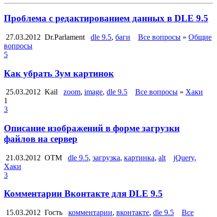
Проблема с редактированием данных в DLE 9.5
27.03.2012
Dr.Parlament
dle 9.5
,
баги
Все вопросы
»
Общие
вопросы
5
Как убрать Зум картинок
25.03.2012
Kail
zoom
,
image
,
dle 9.5
Все вопросы
»
Хаки
1
3
Описание изображений в форме загрузки
файлов на сервер
21.03.2012
OTM
dle 9.5
,
загрузка
,
картинка
,
alt
jQuery
,
Хаки
3
Комментарии Вконтакте для DLE 9.5
15.03.2012
Гость
комментарии
,
вконтакте
,
dle 9.5
Все