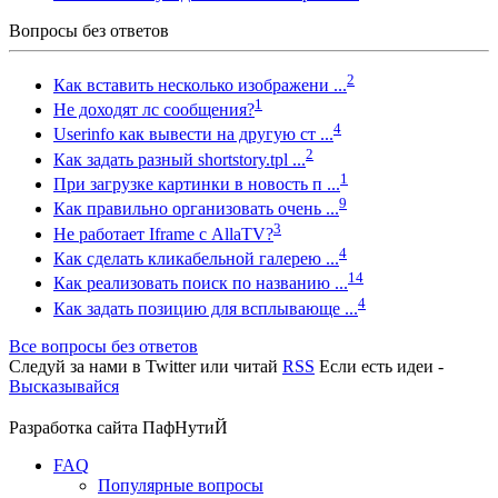
Вопросы без ответов
2
Как вставить несколько изображени ...
1
Не доходят лс сообщения?
4
Userinfo как вывести на другую ст ...
2
Как задать разный shortstory.tpl ...
1
При загрузке картинки в новость п ...
9
Как правильно организовать очень ...
3
Не работает Iframe с AllaTV?
4
Как сделать кликабельной галерею ...
14
Как реализовать поиск по названию ...
4
Как задать позицию для всплывающе ...
Все вопросы без ответов
Следуй за нами в
Twitter
или читай
RSS
Если есть идеи -
Высказывайся
Разработка сайта
ПафНутиЙ
FAQ
Популярные вопросы