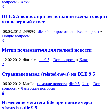
вопросы
»
Хаки
3
DLE 9.5 вопрос при регистрации всегда говорит
что неверный ответ
08.03.2012
249893
dle 9.5
,
вопрос-ответ
Все вопросы
»
Общие вопросы
3
Метки пользователя для полной новости
12.02.2012
dimar1c
dle 9.5
Все вопросы
»
Хаки
2
Странный вывод {related-news} на DLE 9.5
06.02.2012
Marille
похожие новости
,
dle 9.5
,
баги
Все
вопросы
»
Ламерские вопросы
4
Изменение метатега title при поиске через
xfsearch в dle 9.5