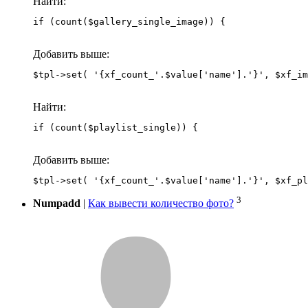
Найти:
if (count($gallery_single_image)) {
Добавить выше:
Найти:
if (count($playlist_single)) {
Добавить выше:
3
Numpadd
|
Как вывести количество фото?