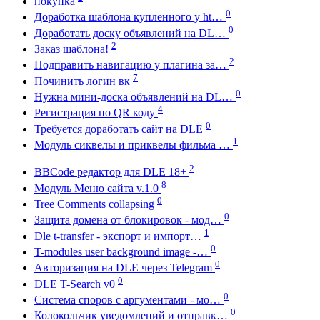
покупка
0
Доработка шаблона купленного у ht…
0
Доработать доску объявлений на DL…
2
Заказ шаблона!
2
Подправить навигацию у плагина за…
7
Починить логин вк
0
Нужна мини-доска объявлений на DL…
4
Регистрация по QR коду
0
Требуется доработать сайт на DLE
1
Модуль сиквелы и приквелы фильма …
2
BBCode редактор для DLE 18+
8
Модуль Меню сайта v.1.0
0
Tree Comments collapsing
0
Защита домена от блокировок - мод…
1
Dle t-transfer - экспорт и импорт…
0
T-modules user background image -…
0
Авторизация на DLE через Telegram
0
DLE T-Search v0
0
Система споров с аргументами - мо…
0
Колокольчик уведомлений и отправк…