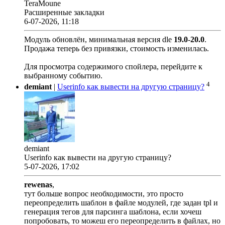
TeraMoune
Расширенные закладки
6-07-2026, 11:18
Модуль обновлён, минимальная версия dle
19.0
-
20.0
.
Продажа теперь без привязки, стоимость изменилась.
Для просмотра содержимого спойлера, перейдите к
выбранному событию.
4
demiant
|
Userinfo как вывести на другую страницу?
demiant
Userinfo как вывести на другую страницу?
5-07-2026, 17:02
rewenas
,
тут больше вопрос необходимости, это просто
переопределить шаблон в файле модулей, где задан tpl и
генерация тегов для парсинга шаблона, если хочеш
попробовать, то можеш его переопределить в файлах, но