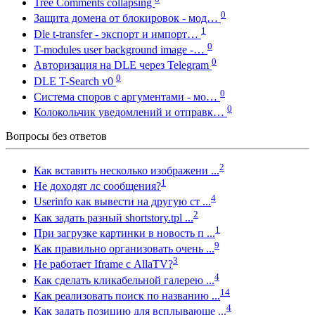
Tree Comments collapsing
0
Защита домена от блокировок - мод…
1
Dle t-transfer - экспорт и импорт…
0
T-modules user background image -…
0
Авторизация на DLE через Telegram
0
DLE T-Search v0
0
Система споров с аргументами - мо…
0
Колокольчик уведомлений и отправк…
Вопросы без ответов
2
Как вставить несколько изображени ...
1
Не доходят лс сообщения?
4
Userinfo как вывести на другую ст ...
2
Как задать разный shortstory.tpl ...
1
При загрузке картинки в новость п ...
9
Как правильно организовать очень ...
3
Не работает Iframe с AllaTV?
4
Как сделать кликабельной галерею ...
14
Как реализовать поиск по названию ...
4
Как задать позицию для всплывающе ...