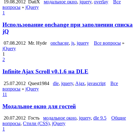
19.08.2012
DatiX
модальное окно
,
jquery
,
overlay
Все
вопросы
»
jQuery
1
Использование onchange при заполнении списка
jQ
07.08.2012
Mr. Hyde
onchacge
,
js
,
jquery
Все вопросы
»
jQuery
1
2
Infinite Ajax Scroll v0.1.6 на DLE
25.07.2012
Quest1984
dle
,
jquery
,
Ajax
,
javascript
Все
вопросы
»
jQuery
11
Модальное окно для гостей
20.07.2012
Гость
модальное окно
,
jquery
,
dle 9.5
Общие
вопросы
,
Стили (CSS)
,
jQuery
1