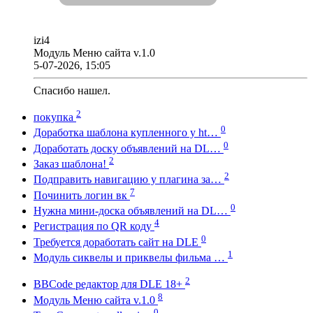
izi4
Модуль Меню сайта v.1.0
5-07-2026, 15:05
Спасибо нашел.
2
покупка
0
Доработка шаблона купленного у ht…
0
Доработать доску объявлений на DL…
2
Заказ шаблона!
2
Подправить навигацию у плагина за…
7
Починить логин вк
0
Нужна мини-доска объявлений на DL…
4
Регистрация по QR коду
0
Требуется доработать сайт на DLE
1
Модуль сиквелы и приквелы фильма …
2
BBCode редактор для DLE 18+
8
Модуль Меню сайта v.1.0
0