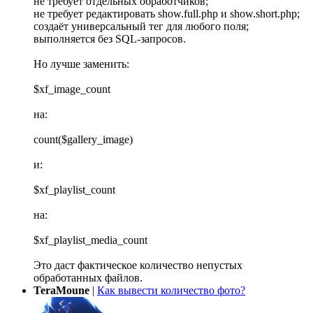
не требует отдельных обработчиков;
не требует редактировать show.full.php и show.short.php;
создаёт универсальный тег для любого поля;
выполняется без SQL-запросов.
Но лучше заменить:
$xf_image_count
на:
count($gallery_image)
и:
$xf_playlist_count
на:
$xf_playlist_media_count
Это даст фактическое количество непустых
обработанных файлов.
TeraMoune
|
Как вывести количество фото?