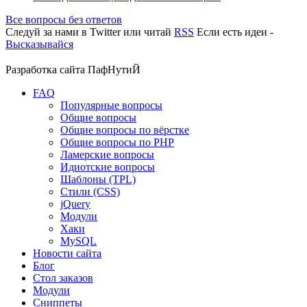
Все вопросы без ответов
Следуй за нами в
Twitter
или читай
RSS
Если есть идеи -
Высказывайся
Разработка сайта
ПафНутиЙ
FAQ
Популярные вопросы
Общие вопросы
Общие вопросы по вёрстке
Общие вопросы по PHP
Ламерские вопросы
Идиотские вопросы
Шаблоны (TPL)
Стили (CSS)
jQuery
Модули
Хаки
MySQL
Новости сайта
Блог
Стол заказов
Модули
Сниппеты