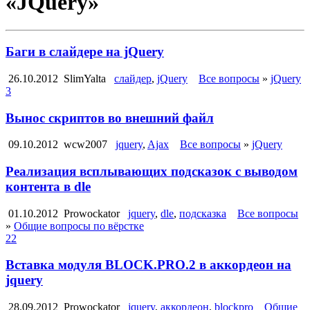
«JQuery»
Баги в слайдере на jQuery
26.10.2012
SlimYalta
слайдер
,
jQuery
Все вопросы
»
jQuery
3
Вынос скриптов во внешний файл
09.10.2012
wcw2007
jquery
,
Ajax
Все вопросы
»
jQuery
Реализация всплывающих подсказок с выводом
контента в dle
01.10.2012
Prowockator
jquery
,
dle
,
подсказка
Все вопросы
»
Общие вопросы по вёрстке
22
Вставка модуля BLOCK.PRO.2 в аккордеон на
jquery
28.09.2012
Prowockator
jquery
,
аккордеон
,
blockpro
Общие