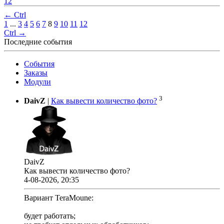
12
← Ctrl
1
...
3
4
5
6
7
8
9
10
11
12
Ctrl →
Последние события
События
Заказы
Модули
3
DaivZ
|
Как вывести количество фото?
DaivZ
Как вывести количество фото?
4-08-2026, 20:35
Вариант TeraMoune:
будет работать;