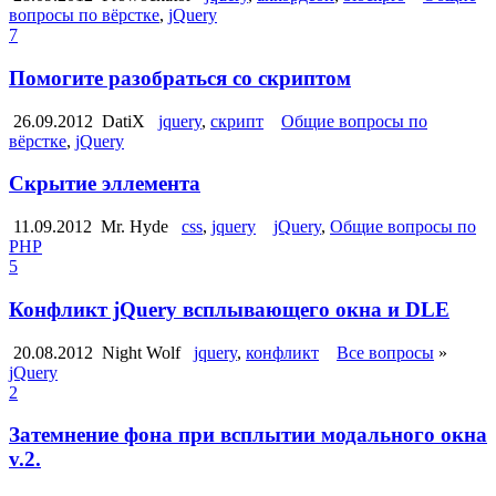
вопросы по вёрстке
,
jQuery
7
Помогите разобраться со скриптом
26.09.2012
DatiX
jquery
,
скрипт
Общие вопросы по
вёрстке
,
jQuery
Скрытие эллемента
11.09.2012
Mr. Hyde
css
,
jquery
jQuery
,
Общие вопросы по
PHP
5
Конфликт jQuery всплывающего окна и DLE
20.08.2012
Night Wolf
jquery
,
конфликт
Все вопросы
»
jQuery
2
Затемнение фона при всплытии модального окна
v.2.