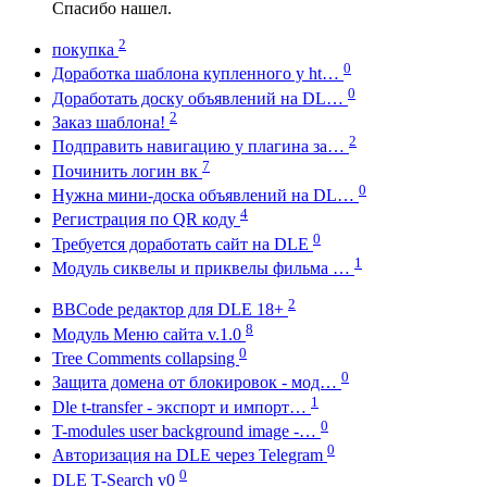
Спасибо нашел.
2
покупка
0
Доработка шаблона купленного у ht…
0
Доработать доску объявлений на DL…
2
Заказ шаблона!
2
Подправить навигацию у плагина за…
7
Починить логин вк
0
Нужна мини-доска объявлений на DL…
4
Регистрация по QR коду
0
Требуется доработать сайт на DLE
1
Модуль сиквелы и приквелы фильма …
2
BBCode редактор для DLE 18+
8
Модуль Меню сайта v.1.0
0
Tree Comments collapsing
0
Защита домена от блокировок - мод…
1
Dle t-transfer - экспорт и импорт…
0
T-modules user background image -…
0
Авторизация на DLE через Telegram
0
DLE T-Search v0