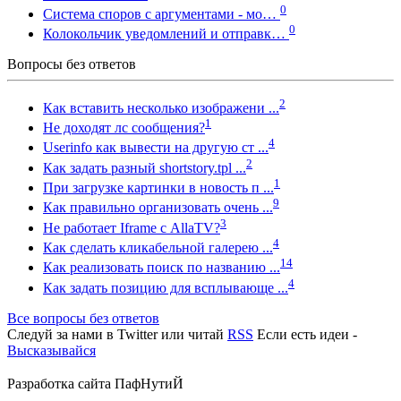
0
Система споров с аргументами - мо…
0
Колокольчик уведомлений и отправк…
Вопросы без ответов
2
Как вставить несколько изображени ...
1
Не доходят лс сообщения?
4
Userinfo как вывести на другую ст ...
2
Как задать разный shortstory.tpl ...
1
При загрузке картинки в новость п ...
9
Как правильно организовать очень ...
3
Не работает Iframe с AllaTV?
4
Как сделать кликабельной галерею ...
14
Как реализовать поиск по названию ...
4
Как задать позицию для всплывающе ...
Все вопросы без ответов
Следуй за нами в
Twitter
или читай
RSS
Если есть идеи -
Высказывайся
Разработка сайта
ПафНутиЙ