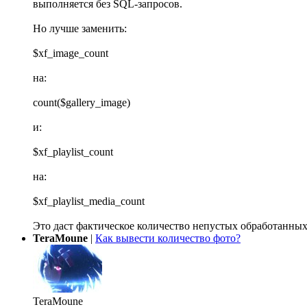
выполняется без SQL-запросов.
Но лучше заменить:
$xf_image_count
на:
count($gallery_image)
и:
$xf_playlist_count
на:
$xf_playlist_media_count
Это даст фактическое количество непустых обработанных
TeraMoune
|
Как вывести количество фото?
TeraMoune