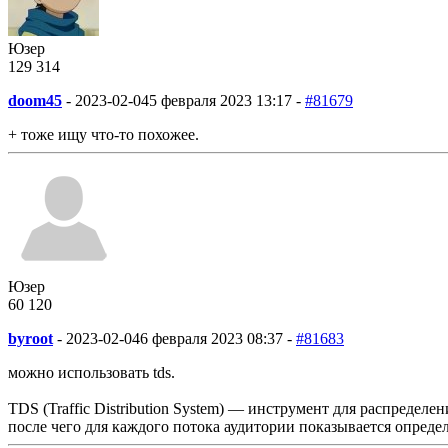
Юзер
129
3
14
doom45
-
2023-02-04
5 февраля 2023 13:17 -
#81679
+ тоже ищу что-то похожее.
Юзер
60
1
20
byroot
-
2023-02-04
6 февраля 2023 08:37 -
#81683
можно использовать tds.
TDS (Traffic Distribution System) — инструмент для распредел
после чего для каждого потока аудитории показывается опреде