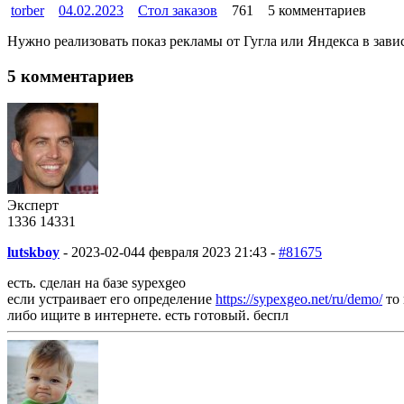
torber
04.02.2023
Стол заказов
761
5 комментариев
Нужно реализовать показ рекламы от Гугла или Яндекса в зави
5 комментариев
Эксперт
1336
14
331
lutskboy
-
2023-02-04
4 февраля 2023 21:43 -
#81675
есть. сделан на базе sypexgeo
если устраивает его определение
https://sypexgeo.net/ru/demo/
то 
либо ищите в интернете. есть готовый. беспл