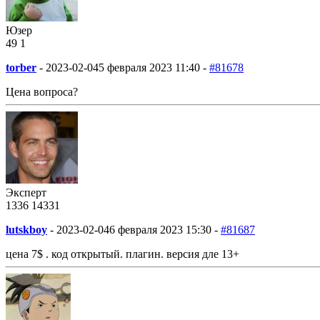
Юзер
49
1
torber
-
2023-02-04
5 февраля 2023 11:40 -
#81678
Цена вопроса?
Эксперт
1336
14
331
lutskboy
-
2023-02-04
6 февраля 2023 15:30 -
#81687
цена 7$ . код открытый. плагин. версия дле 13+