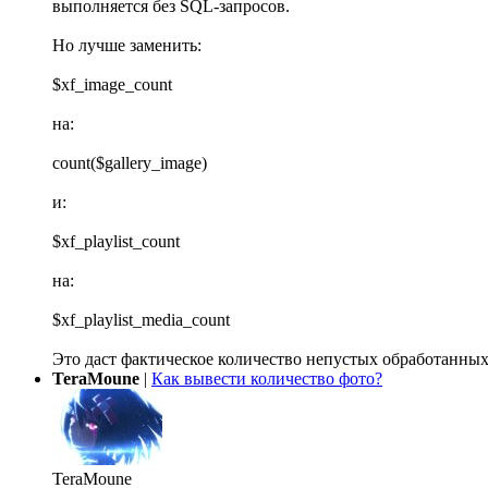
выполняется без SQL-запросов.
Но лучше заменить:
$xf_image_count
на:
count($gallery_image)
и:
$xf_playlist_count
на:
$xf_playlist_media_count
Это даст фактическое количество непустых обработанных
TeraMoune
|
Как вывести количество фото?
TeraMoune