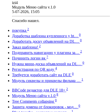
izi4
Модуль Меню сайта v.1.0
5-07-2026, 15:05
Спасибо нашел.
2
покупка
0
Доработка шаблона купленного у ht…
0
Доработать доску объявлений на DL…
2
Заказ шаблона!
2
Подправить навигацию у плагина за…
7
Починить логин вк
0
Нужна мини-доска объявлений на DL…
4
Регистрация по QR коду
0
Требуется доработать сайт на DLE
1
Модуль сиквелы и приквелы фильма …
2
BBCode редактор для DLE 18+
8
Модуль Меню сайта v.1.0
0
Tree Comments collapsing
0
Защита домена от блокировок - мод…
1