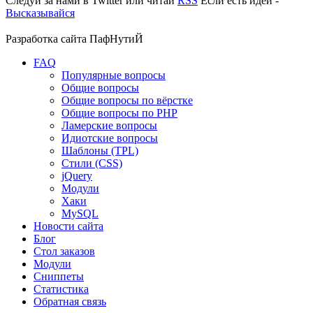
Следуй за нами в
Twitter
или читай
RSS
Если есть идеи -
Высказывайся
Разработка сайта
ПафНутиЙ
FAQ
Популярные вопросы
Общие вопросы
Общие вопросы по вёрстке
Общие вопросы по PHP
Ламерские вопросы
Идиотские вопросы
Шаблоны (TPL)
Стили (CSS)
jQuery
Модули
Хаки
MySQL
Новости сайта
Блог
Стол заказов
Модули
Сниппеты
Статистика
Обратная связь