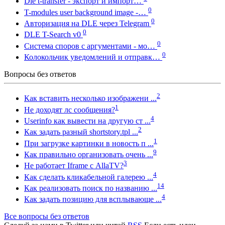
Dle t-transfer - экспорт и импорт…
0
T-modules user background image -…
0
Авторизация на DLE через Telegram
0
DLE T-Search v0
0
Система споров с аргументами - мо…
0
Колокольчик уведомлений и отправк…
Вопросы без ответов
2
Как вставить несколько изображени ...
1
Не доходят лс сообщения?
4
Userinfo как вывести на другую ст ...
2
Как задать разный shortstory.tpl ...
1
При загрузке картинки в новость п ...
9
Как правильно организовать очень ...
3
Не работает Iframe с AllaTV?
4
Как сделать кликабельной галерею ...
14
Как реализовать поиск по названию ...
4
Как задать позицию для всплывающе ...
Все вопросы без ответов