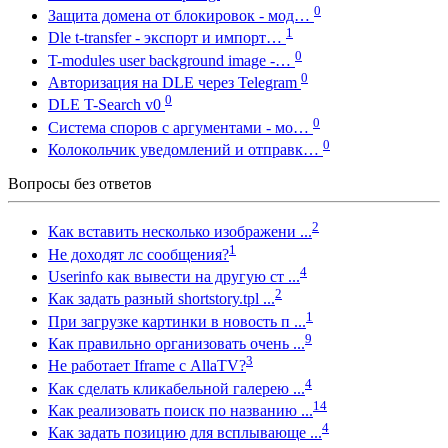
0
Защита домена от блокировок - мод…
1
Dle t-transfer - экспорт и импорт…
0
T-modules user background image -…
0
Авторизация на DLE через Telegram
0
DLE T-Search v0
0
Система споров с аргументами - мо…
0
Колокольчик уведомлений и отправк…
Вопросы без ответов
2
Как вставить несколько изображени ...
1
Не доходят лс сообщения?
4
Userinfo как вывести на другую ст ...
2
Как задать разный shortstory.tpl ...
1
При загрузке картинки в новость п ...
9
Как правильно организовать очень ...
3
Не работает Iframe с AllaTV?
4
Как сделать кликабельной галерею ...
14
Как реализовать поиск по названию ...
4
Как задать позицию для всплывающе ...