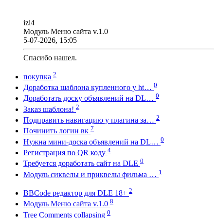
izi4
Модуль Меню сайта v.1.0
5-07-2026, 15:05
Спасибо нашел.
2
покупка
0
Доработка шаблона купленного у ht…
0
Доработать доску объявлений на DL…
2
Заказ шаблона!
2
Подправить навигацию у плагина за…
7
Починить логин вк
0
Нужна мини-доска объявлений на DL…
4
Регистрация по QR коду
0
Требуется доработать сайт на DLE
1
Модуль сиквелы и приквелы фильма …
2
BBCode редактор для DLE 18+
8
Модуль Меню сайта v.1.0
0
Tree Comments collapsing