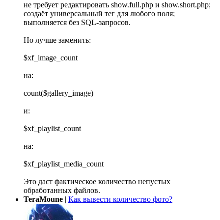
не требует редактировать show.full.php и show.short.php;
создаёт универсальный тег для любого поля;
выполняется без SQL-запросов.
Но лучше заменить:
$xf_image_count
на:
count($gallery_image)
и:
$xf_playlist_count
на:
$xf_playlist_media_count
Это даст фактическое количество непустых
обработанных файлов.
TeraMoune
|
Как вывести количество фото?