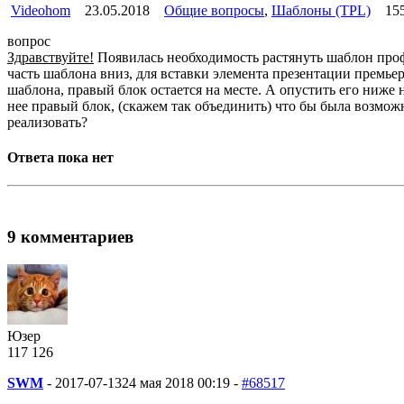
Videohom
23.05.2018
Общие вопросы
,
Шаблоны (TPL)
15
вопрос
Здравствуйте!
Появилась необходимость растянуть шаблон профи
часть шаблона вниз, для вставки элемента презентации премьер
шаблона, правый блок остается на месте. А опустить его ниже н
нее правый блок, (скажем так объединить) что бы была возмо
реализовать?
Ответа пока нет
9 комментариев
Юзер
117
1
26
SWM
-
2017-07-13
24 мая 2018 00:19 -
#68517