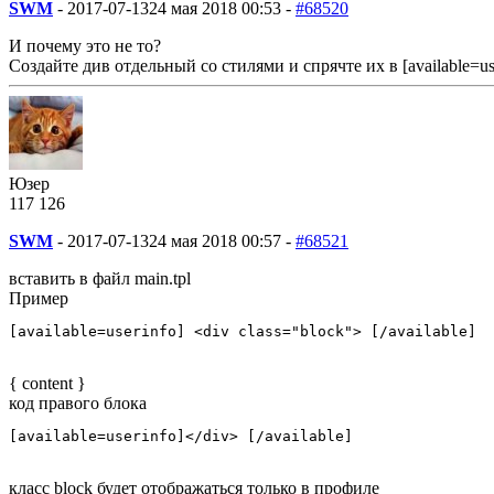
SWM
-
2017-07-13
24 мая 2018 00:53 -
#68520
И почему это не то?
Создайте див отдельный со стилями и спрячте их в [available=user
Юзер
117
1
26
SWM
-
2017-07-13
24 мая 2018 00:57 -
#68521
вставить в файл main.tpl
Пример
[available=userinfo] <div class="block"> [/available]
{ content }
код правого блока
[available=userinfo]</div> [/available]
класс block будет отображаться только в профиле