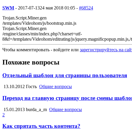
SWM
-
2017-07-13
24 мая 2018 01:05 -
#68524
Trojan.Script.Miner.gen
/templates/Videohom/js/bootstrap.min.js
Trojan.Script.Miner.gen
/engine/classes/min/index.php?charset=utf-
8&f=/templates/Videohom/editrating/js/jquery.magnificpopup.min.js,/te
Чтобы комментировать - войдите или
зарегистрируйтесь на сай
Похожие вопросы
Отдельный шаблон для страницы пользователя
13.10.2012
Гость
Общие вопросы
Переход на главную страницу после смены шабло
15.01.2013
burda_a_m
Общие вопросы
2
Как спрятать часть контента?