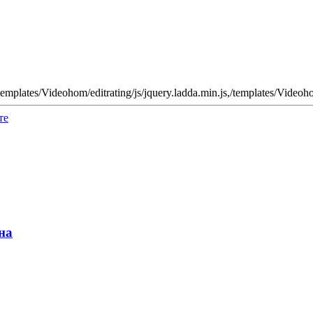
mplates/Videohom/editrating/js/jquery.ladda.min.js,/templates/Videohom
те
на