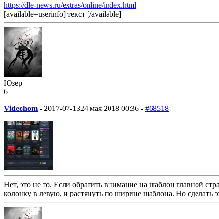
https://dle-news.ru/extras/online/index.html
[available=userinfo] текст [/available]
Юзер
6
Videohom
-
2017-07-13
24 мая 2018 00:36 -
#68518
Нет, это не то. Если обратить внимание на шаблон главной стр
колонку в левую, и растянуть по ширине шаблона. Но сделать э