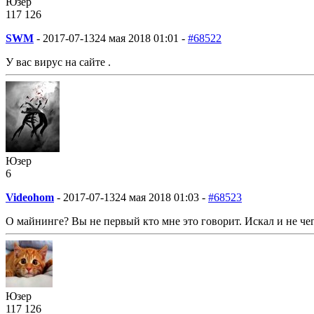
Юзер
117
1
26
SWM
-
2017-07-13
24 мая 2018 01:01 -
#68522
У вас вирус на сайте .
Юзер
6
Videohom
-
2017-07-13
24 мая 2018 01:03 -
#68523
О майнинге? Вы не первый кто мне это говорит. Искал и не чег
Юзер
117
1
26