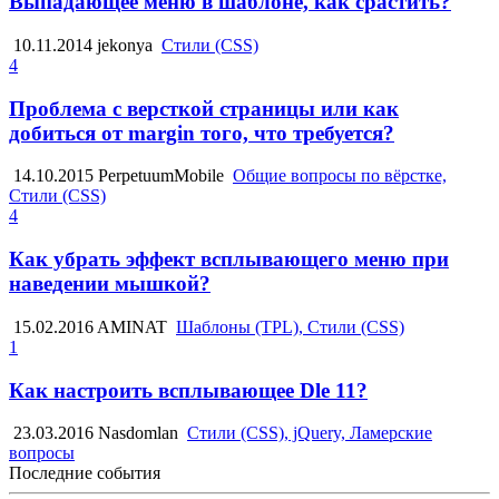
Выпадающее меню в шаблоне, как срастить?
10.11.2014
jekonya
Стили (CSS)
4
Проблема с версткой страницы или как
добиться от margin того, что требуется?
14.10.2015
PerpetuumMobile
Общие вопросы по вёрстке,
Стили (CSS)
4
Как убрать эффект всплывающего меню при
наведении мышкой?
15.02.2016
AMINAT
Шаблоны (TPL), Стили (CSS)
1
Как настроить всплывающее Dle 11?
23.03.2016
Nasdomlan
Стили (CSS), jQuery, Ламерские
вопросы
Последние события