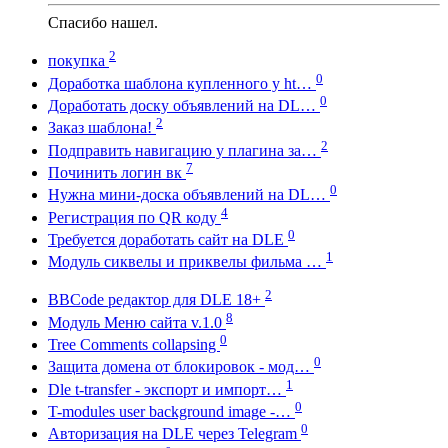
Спасибо нашел.
2
покупка
0
Доработка шаблона купленного у ht…
0
Доработать доску объявлений на DL…
2
Заказ шаблона!
2
Подправить навигацию у плагина за…
7
Починить логин вк
0
Нужна мини-доска объявлений на DL…
4
Регистрация по QR коду
0
Требуется доработать сайт на DLE
1
Модуль сиквелы и приквелы фильма …
2
BBCode редактор для DLE 18+
8
Модуль Меню сайта v.1.0
0
Tree Comments collapsing
0
Защита домена от блокировок - мод…
1
Dle t-transfer - экспорт и импорт…
0
T-modules user background image -…
0
Авторизация на DLE через Telegram