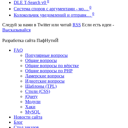
0
DLE T-Search v0
0
Система споров с аргументами - мо…
0
Колокольчик уведомлений и отправк…
Следуй за нами в
Twitter
или читай
RSS
Если есть идеи -
Высказывайся
Разработка сайта
ПафНутиЙ
FAQ
Популярные вопросы
Общие вопросы
Общие вопросы по вёрстке
Общие вопросы по PHP
Ламерские вопросы
Идиотские вопросы
Шаблоны (TPL)
Стили (CSS)
jQuery
Модули
Хаки
MySQL
Новости сайта
Блог
Стол заказов