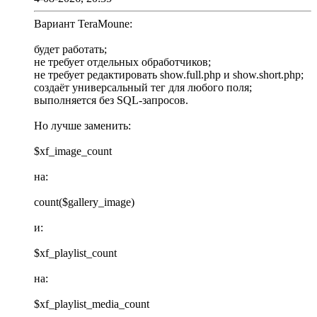
Вариант TeraMoune:
будет работать;
не требует отдельных обработчиков;
не требует редактировать show.full.php и show.short.php;
создаёт универсальный тег для любого поля;
выполняется без SQL-запросов.
Но лучше заменить:
$xf_image_count
на:
count($gallery_image)
и:
$xf_playlist_count
на:
$xf_playlist_media_count