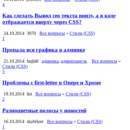
4
Как сделать Вывод сео текста внизу, а в коде
отбражается вверху через CSS?
24.10.2014
3970
Все вопросы
»
Стили (CSS)
1
Пропала вся графика в админке
21.10.2014
faqbill
админка
,
админпанель
Все вопросы
»
Стили (CSS)
5
Проблемы с first-letter в Опере и Хроме
19.10.2014
list
Все вопросы
»
Стили (CSS)
2
Разноцветные полосы у новостей
16.10.2014
skaWizer
Все вопросы
»
Стили (CSS)
1