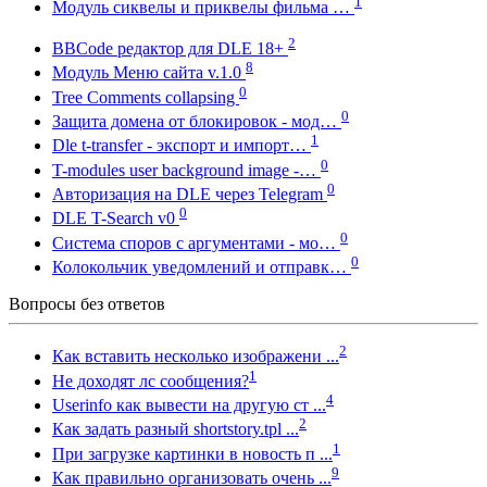
1
Модуль сиквелы и приквелы фильма …
2
BBCode редактор для DLE 18+
8
Модуль Меню сайта v.1.0
0
Tree Comments collapsing
0
Защита домена от блокировок - мод…
1
Dle t-transfer - экспорт и импорт…
0
T-modules user background image -…
0
Авторизация на DLE через Telegram
0
DLE T-Search v0
0
Система споров с аргументами - мо…
0
Колокольчик уведомлений и отправк…
Вопросы без ответов
2
Как вставить несколько изображени ...
1
Не доходят лс сообщения?
4
Userinfo как вывести на другую ст ...
2
Как задать разный shortstory.tpl ...
1
При загрузке картинки в новость п ...
9
Как правильно организовать очень ...