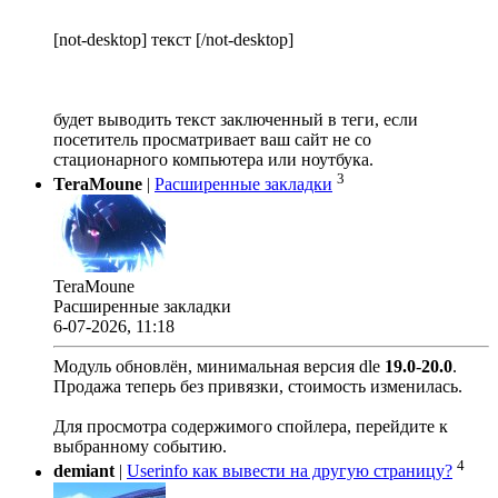
[not-desktop] текст [/not-desktop]
будет выводить текст заключенный в теги, если
посетитель просматривает ваш сайт не со
стационарного компьютера или ноутбука.
3
TeraMoune
|
Расширенные закладки
TeraMoune
Расширенные закладки
6-07-2026, 11:18
Модуль обновлён, минимальная версия dle
19.0
-
20.0
.
Продажа теперь без привязки, стоимость изменилась.
Для просмотра содержимого спойлера, перейдите к
выбранному событию.
4
demiant
|
Userinfo как вывести на другую страницу?