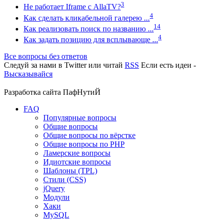
3
Не работает Iframe с AllaTV?
4
Как сделать кликабельной галерею ...
14
Как реализовать поиск по названию ...
4
Как задать позицию для всплывающе ...
Все вопросы без ответов
Следуй за нами в
Twitter
или читай
RSS
Если есть идеи -
Высказывайся
Разработка сайта
ПафНутиЙ
FAQ
Популярные вопросы
Общие вопросы
Общие вопросы по вёрстке
Общие вопросы по PHP
Ламерские вопросы
Идиотские вопросы
Шаблоны (TPL)
Стили (CSS)
jQuery
Модули
Хаки
MySQL