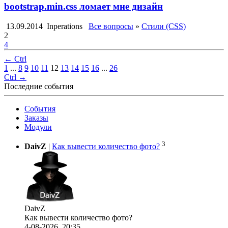
bootstrap.min.css ломает мне дизайн
13.09.2014
Inperations
Все вопросы
»
Стили (CSS)
2
4
← Ctrl
1
...
8
9
10
11
12
13
14
15
16
...
26
Ctrl →
Последние события
События
Заказы
Модули
3
DaivZ
|
Как вывести количество фото?
DaivZ
Как вывести количество фото?
4-08-2026, 20:35