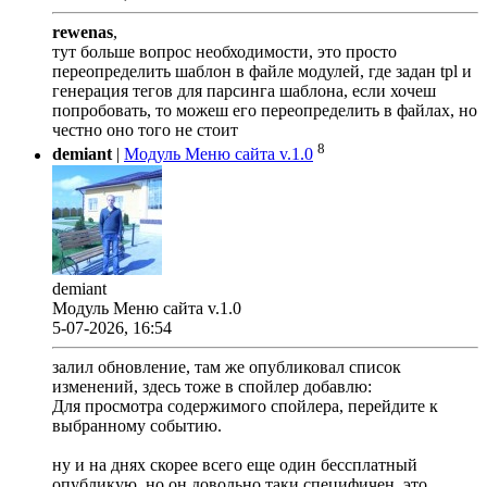
rewenas
,
тут больше вопрос необходимости, это просто
переопределить шаблон в файле модулей, где задан tpl и
генерация тегов для парсинга шаблона, если хочеш
попробовать, то можеш его переопределить в файлах, но
честно оно того не стоит
8
demiant
|
Модуль Меню сайта v.1.0
demiant
Модуль Меню сайта v.1.0
5-07-2026, 16:54
залил обновление, там же опубликовал список
изменений, здесь тоже в спойлер добавлю:
Для просмотра содержимого спойлера, перейдите к
выбранному событию.
ну и на днях скорее всего еще один бессплатный
опубликую, но он довольно таки специфичен, это