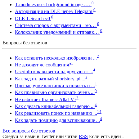
0
T-modules user background image -…
0
Авторизация на DLE через Telegram
0
DLE T-Search v0
0
Система споров с аргументами - мо…
0
Колокольчик уведомлений и отправк…
Вопросы без ответов
2
Как вставить несколько изображени ...
1
Не доходят лс сообщения?
4
Userinfo как вывести на другую ст ...
2
Как задать разный shortstory.tpl ...
1
При загрузке картинки в новость п ...
9
Как правильно организовать очень ...
3
Не работает Iframe с AllaTV?
4
Как сделать кликабельной галерею ...
14
Как реализовать поиск по названию ...
4
Как задать позицию для всплывающе ...
Все вопросы без ответов
Следуй за нами в
Twitter
или читай
RSS
Если есть идеи -