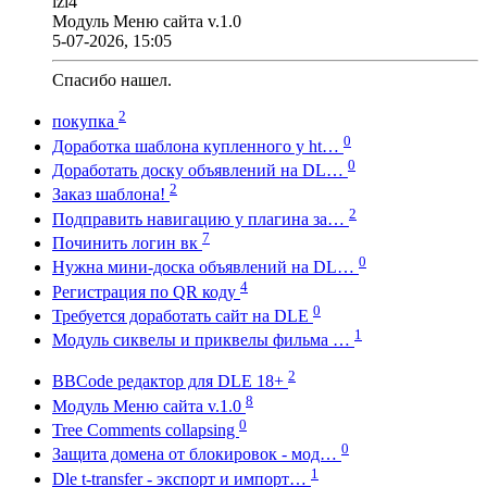
izi4
Модуль Меню сайта v.1.0
5-07-2026, 15:05
Спасибо нашел.
2
покупка
0
Доработка шаблона купленного у ht…
0
Доработать доску объявлений на DL…
2
Заказ шаблона!
2
Подправить навигацию у плагина за…
7
Починить логин вк
0
Нужна мини-доска объявлений на DL…
4
Регистрация по QR коду
0
Требуется доработать сайт на DLE
1
Модуль сиквелы и приквелы фильма …
2
BBCode редактор для DLE 18+
8
Модуль Меню сайта v.1.0
0
Tree Comments collapsing
0
Защита домена от блокировок - мод…
1
Dle t-transfer - экспорт и импорт…