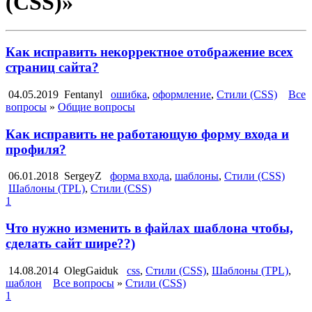
(CSS)»
Как исправить некорректное отображение всех
страниц сайта?
04.05.2019
Fentanyl
ошибка
,
оформление
,
Стили (CSS)
Все
вопросы
»
Общие вопросы
Как исправить не работающую форму входа и
профиля?
06.01.2018
SergeyZ
форма входа
,
шаблоны
,
Стили (CSS)
Шаблоны (TPL)
,
Стили (CSS)
1
Что нужно изменить в файлах шаблона чтобы,
сделать сайт шире??)
14.08.2014
OlegGaiduk
css
,
Стили (CSS)
,
Шаблоны (TPL)
,
шаблон
Все вопросы
»
Стили (CSS)
1