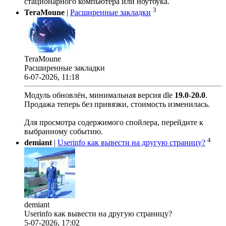
стационарного компьютера или ноутбука.
3
TeraMoune
|
Расширенные закладки
TeraMoune
Расширенные закладки
6-07-2026, 11:18
Модуль обновлён, минимальная версия dle
19.0
-
20.0
.
Продажа теперь без привязки, стоимость изменилась.
Для просмотра содержимого спойлера, перейдите к
выбранному событию.
4
demiant
|
Userinfo как вывести на другую страницу?
demiant
Userinfo как вывести на другую страницу?
5-07-2026, 17:02