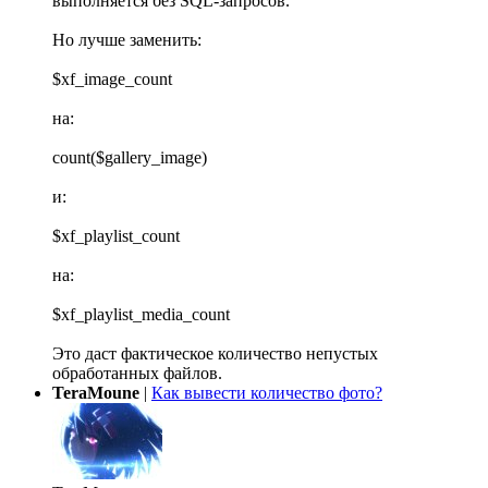
выполняется без SQL-запросов.
Но лучше заменить:
$xf_image_count
на:
count($gallery_image)
и:
$xf_playlist_count
на:
$xf_playlist_media_count
Это даст фактическое количество непустых
обработанных файлов.
TeraMoune
|
Как вывести количество фото?