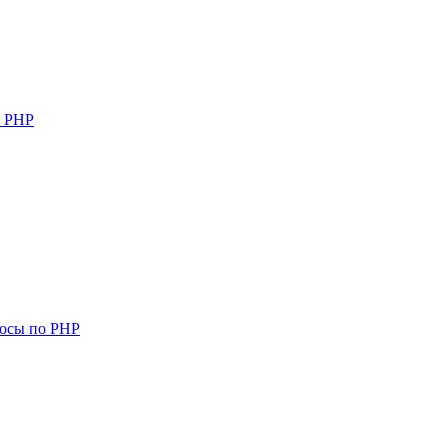
о PHP
росы по PHP