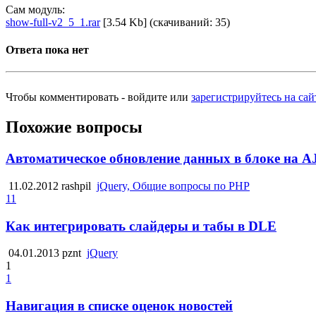
Сам модуль:
show-full-v2_5_1.rar
[3.54 Kb] (cкачиваний: 35)
Ответа пока нет
Чтобы комментировать - войдите или
зарегистрируйтесь на сай
Похожие вопросы
Автоматическое обновление данных в блоке на 
11.02.2012
rashpil
jQuery, Общие вопросы по PHP
11
Как интегрировать слайдеры и табы в DLE
04.01.2013
pznt
jQuery
1
1
Навигация в списке оценок новостей