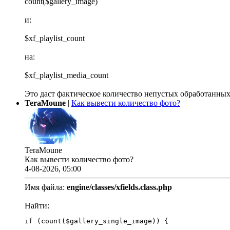
count($gallery_image)
и:
$xf_playlist_count
на:
$xf_playlist_media_count
Это даст фактическое количество непустых обработанных
TeraMoune
|
Как вывести количество фото?
TeraMoune
Как вывести количество фото?
4-08-2026, 05:00
Имя файла:
engine/classes/xfields.class.php
Найти:
if (count($gallery_single_image)) {