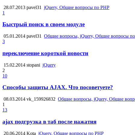
28.07.2013
pavel31
jQuery, Общие вопросы по PHP
1
Быстрый поиск в своем модуле
05.01.2014
pavel31
Общие вопросы, jQuery, Общие вопросы п
3
переключение короткой новости
15.02.2014
stopani
jQuery
2
10
Способы защиты AJAX. Что посоветуете?
08.03.2014
vk_159926832
Общие вопросы, jQuery, Общие воп
1
13
ajax подгрузка в таб после нажатия
20.06.2014
Kota
jQuery, Общие вопросы по PHP