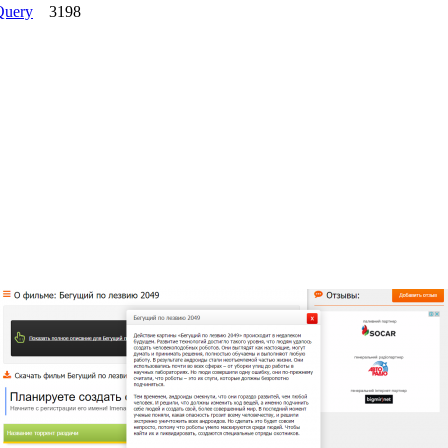
Query
3198