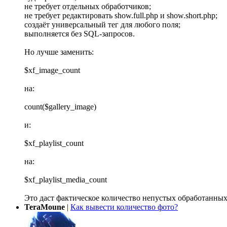
не требует отдельных обработчиков;
не требует редактировать show.full.php и show.short.php;
создаёт универсальный тег для любого поля;
выполняется без SQL-запросов.
Но лучше заменить:
$xf_image_count
на:
count($gallery_image)
и:
$xf_playlist_count
на:
$xf_playlist_media_count
Это даст фактическое количество непустых обработанных
TeraMoune
|
Как вывести количество фото?