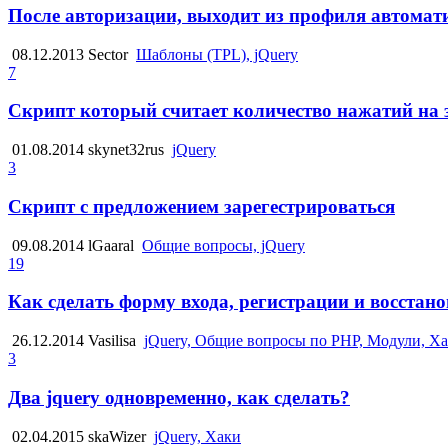
После авторизации, выходит из профиля автомат
08.12.2013
Sector
Шаблоны (TPL), jQuery
7
Скрипт который считает количество нажатий на
01.08.2014
skynet32rus
jQuery
3
Скрипт с предложением зарегестрироваться
09.08.2014
lGaaral
Общие вопросы, jQuery
19
Как сделать форму входа, регистрации и восстан
26.12.2014
Vasilisa
jQuery, Общие вопросы по PHP, Модули, Х
3
Два jquery одновременно, как сделать?
02.04.2015
skaWizer
jQuery, Хаки