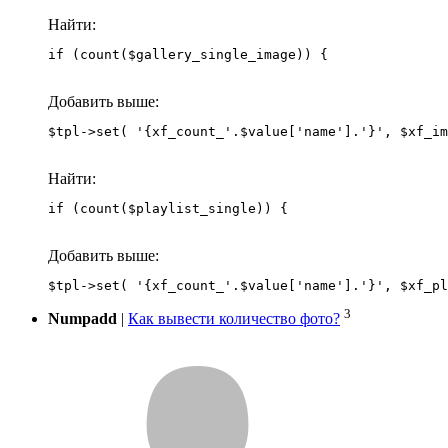
Найти:
if (count($gallery_single_image)) {
Добавить выше:
Найти:
if (count($playlist_single)) {
Добавить выше:
3
Numpadd
|
Как вывести количество фото?