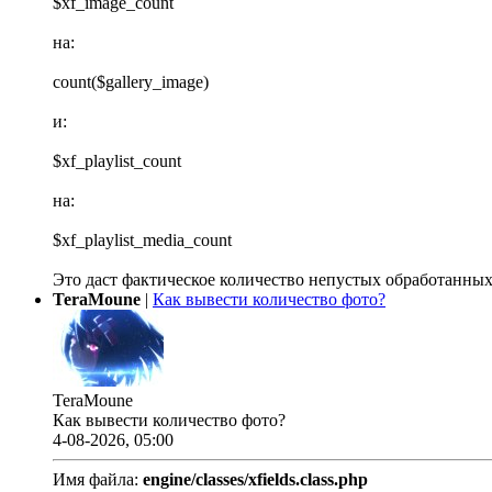
$xf_image_count
на:
count($gallery_image)
и:
$xf_playlist_count
на:
$xf_playlist_media_count
Это даст фактическое количество непустых обработанных
TeraMoune
|
Как вывести количество фото?
TeraMoune
Как вывести количество фото?
4-08-2026, 05:00
Имя файла:
engine/classes/xfields.class.php