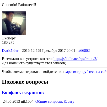
Спасибо! Работает!!!
Эксперт
180
2
75
Dark5ider
-
2016-12-16
17 декабря 2017 20:01 -
#66802
Возможно вас устроит вот это:
http://jsfiddle.net/rp40rkpo/3/
Для большего существует стол заказов)
Чтобы комментировать - войдите или
зарегистрируйтесь на сай
Похожие вопросы
Конфликт скриптов
24.05.2013
nik1004
Общие вопросы, jQuery