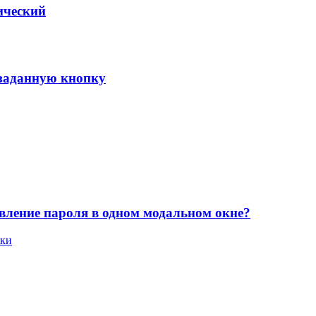
ический
 заданную кнопку
овление пароля в одном модальном окне?
аки