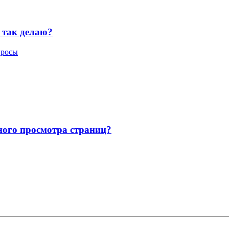
е так делаю?
просы
нного просмотра страниц?