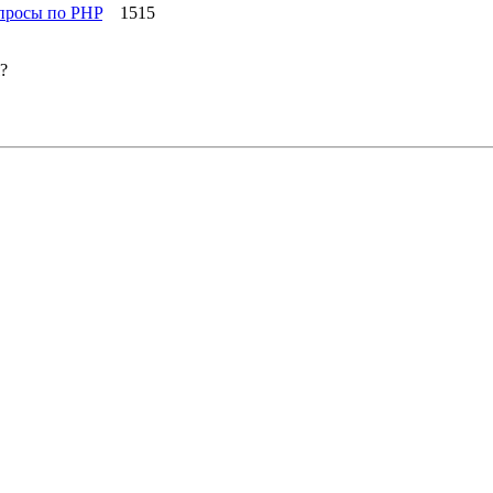
просы по PHP
1515
?