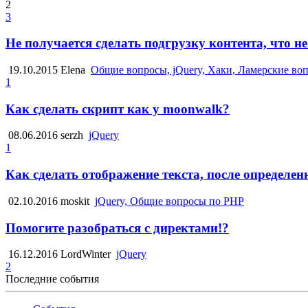
2
3
Не получается сделать подгрузку контента, что н
19.10.2015
Elena
Общие вопросы, jQuery, Хаки, Ламерские во
1
Как сделать скрипт как у moonwalk?
08.06.2016
serzh
jQuery
1
Как сделать отображение текста, после определе
02.10.2016
moskit
jQuery, Общие вопросы по PHP
Помогите разобраться с директами!?
16.12.2016
LordWinter
jQuery
2
Последние события