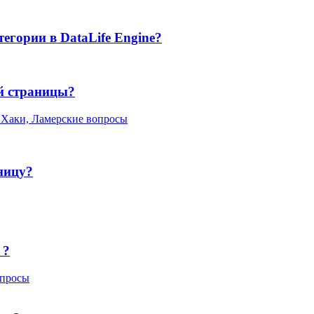
егории в DataLife Engine?
й страницы?
 Хаки, Ламерские вопросы
ницу?
 ?
опросы