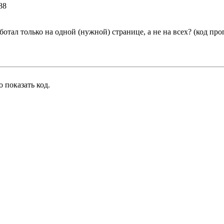
88
отал только на одной (нужной) странице, а не на всех? (код пропис
 показать код.