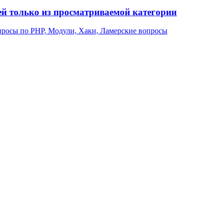
й только из просматриваемой категории
росы по PHP, Модули, Хаки, Ламерские вопросы