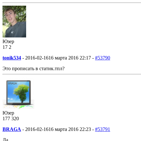
Юзер
17
2
tonik534
-
2016-02-16
16 марта 2016 22:17 -
#53790
Это прописать в статик.тпл?
Юзер
177
3
20
BRAGA
-
2016-02-16
16 марта 2016 22:23 -
#53791
Да.