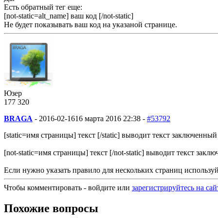
Есть обратный тег еще:
[not-static=alt_name] ваш код [/not-static]
Не будет показывать ваш код на указаной странице.
Юзер
177
3
20
BRAGA
-
2016-02-16
16 марта 2016 22:38 -
#53792
[static=имя страницы] текст [/static] выводит текст заключенн
[not-static=имя страницы] текст [/not-static] выводит текст з
Если нужно указать правило для нескольких страниц используй р
Чтобы комментировать - войдите или
зарегистрируйтесь на сай
Похожие вопросы