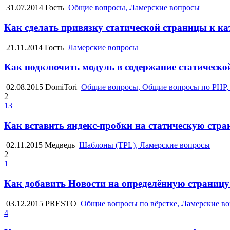
31.07.2014
Гость
Общие вопросы, Ламерские вопросы
Как сделать привязку статической страницы к кат
21.11.2014
Гость
Ламерские вопросы
Как подключить модуль в содержание статическо
02.08.2015
DomiTori
Общие вопросы, Общие вопросы по PHP,
2
13
Как вставить яндекс-пробки на статическую стра
02.11.2015
Медведь
Шаблоны (TPL), Ламерские вопросы
2
1
Как добавить Новости на определённую страницу
03.12.2015
PRESTO
Общие вопросы по вёрстке, Ламерские в
4