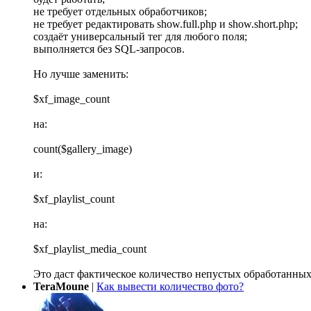
не требует отдельных обработчиков;
не требует редактировать show.full.php и show.short.php;
создаёт универсальный тег для любого поля;
выполняется без SQL-запросов.
Но лучше заменить:
$xf_image_count
на:
count($gallery_image)
и:
$xf_playlist_count
на:
$xf_playlist_media_count
Это даст фактическое количество непустых обработанных
TeraMoune
|
Как вывести количество фото?