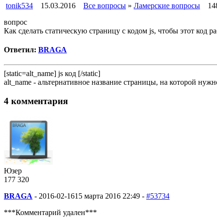
tonik534
15.03.2016
Все вопросы
»
Ламерские вопросы
14
вопрос
Как сделать статическую страницу с кодом js, чтобы этот код раб
Ответил:
BRAGA
[static=alt_name] js код [/static]
alt_name - альтернативное название страницы, на которой нужно
4 комментария
Юзер
177
3
20
BRAGA
-
2016-02-16
15 марта 2016 22:49 -
#53734
***Комментарий удален***