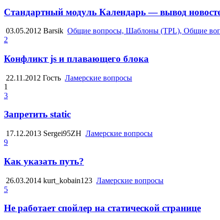
Стандартный модуль Календарь — вывод новосте
03.05.2012
Barsik
Общие вопросы, Шаблоны (TPL), Общие воп
2
Конфликт js и плавающего блока
22.11.2012
Гость
Ламерские вопросы
1
3
Запретить static
17.12.2013
Sergei95ZH
Ламерские вопросы
9
Как указать путь?
26.03.2014
kurt_kobain123
Ламерские вопросы
5
Не работает спойлер на статической странице