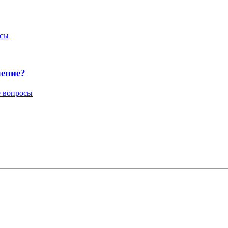
осы
ление?
е вопросы