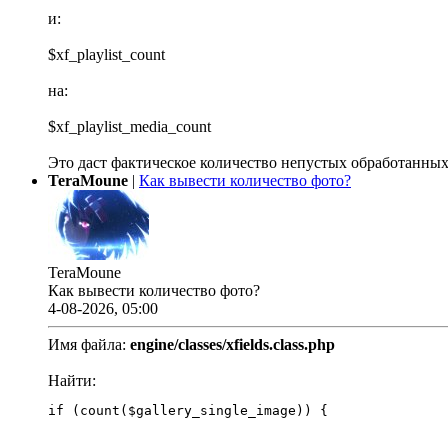
и:
$xf_playlist_count
на:
$xf_playlist_media_count
Это даст фактическое количество непустых обработанных
TeraMoune
|
Как вывести количество фото?
TeraMoune
Как вывести количество фото?
4-08-2026, 05:00
Имя файла:
engine/classes/xfields.class.php
Найти:
if (count($gallery_single_image)) {