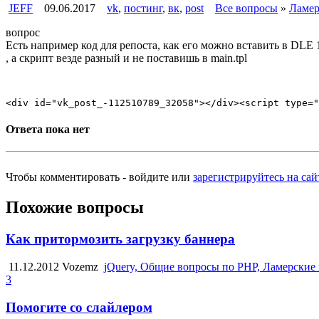
JEFF
09.06.2017
vk
,
постинг
,
вк
,
post
Все вопросы
»
Ламер
вопрос
Есть например код для репоста, как его можно вставить в DLE 
, а скрипт везде разный и не поставишь в main.tpl
Ответа пока нет
Чтобы комментировать - войдите или
зарегистрируйтесь на сай
Похожие вопросы
Как притормозить загрузку баннера
11.12.2012
Vozemz
jQuery, Общие вопросы по PHP, Ламерские
3
Помогите со слайлером