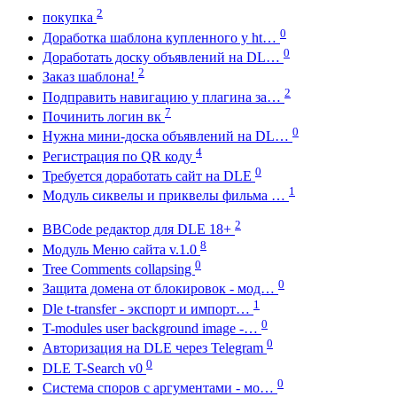
2
покупка
0
Доработка шаблона купленного у ht…
0
Доработать доску объявлений на DL…
2
Заказ шаблона!
2
Подправить навигацию у плагина за…
7
Починить логин вк
0
Нужна мини-доска объявлений на DL…
4
Регистрация по QR коду
0
Требуется доработать сайт на DLE
1
Модуль сиквелы и приквелы фильма …
2
BBCode редактор для DLE 18+
8
Модуль Меню сайта v.1.0
0
Tree Comments collapsing
0
Защита домена от блокировок - мод…
1
Dle t-transfer - экспорт и импорт…
0
T-modules user background image -…
0
Авторизация на DLE через Telegram
0
DLE T-Search v0
0
Система споров с аргументами - мо…