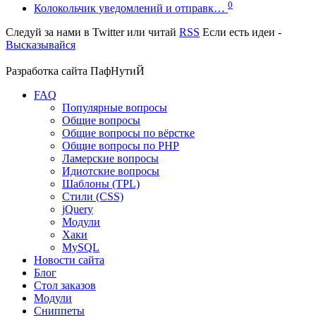
0
Колокольчик уведомлений и отправк…
Следуй за нами в
Twitter
или читай
RSS
Если есть идеи -
Высказывайся
Разработка сайта
ПафНутиЙ
FAQ
Популярные вопросы
Общие вопросы
Общие вопросы по вёрстке
Общие вопросы по PHP
Ламерские вопросы
Идиотские вопросы
Шаблоны (TPL)
Стили (CSS)
jQuery
Модули
Хаки
MySQL
Новости сайта
Блог
Стол заказов
Модули
Сниппеты