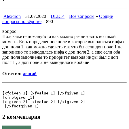
Alexdron
31.07.2020
DLE14
Все вопросы
»
Общие
вопросы по вёрстке
890
вопрос
Подскажите пожалуйста как можно реализовать во такой
момент. Есть определенное поле в которое выводиться инфа с
доп поля 1, как можно сделать так что бы если доп поле 1 не
заполнено то выводилась инфа с доп поля 2, а еще если оба
доп поля заполнены то приоритет вывода инфы был с доп
поля 1 , а доп поле 2 не выводилось вообще
Ответил:
леший
[xfgiven_1] [xfvalue_1] [/xfgiven_1]

[xfnotgiven_1]

[xfgiven_2] [xfvalue_2] [/xfgiven_2]

2 комментария