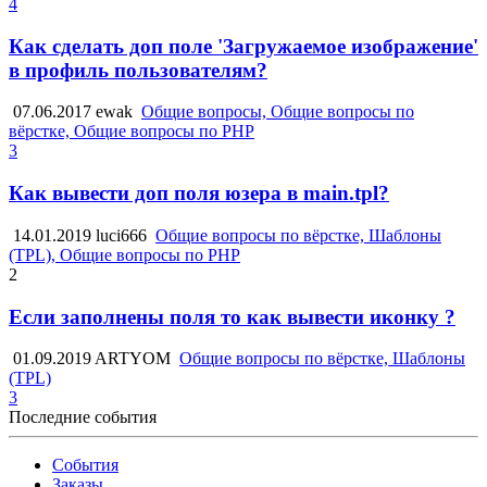
4
Как сделать доп поле 'Загружаемое изображение'
в профиль пользователям?
07.06.2017
ewak
Общие вопросы, Общие вопросы по
вёрстке, Общие вопросы по PHP
3
Как вывести доп поля юзера в main.tpl?
14.01.2019
luci666
Общие вопросы по вёрстке, Шаблоны
(TPL), Общие вопросы по PHP
2
Если заполнены поля то как вывести иконку ?
01.09.2019
ARTYOM
Общие вопросы по вёрстке, Шаблоны
(TPL)
3
Последние события
События
Заказы