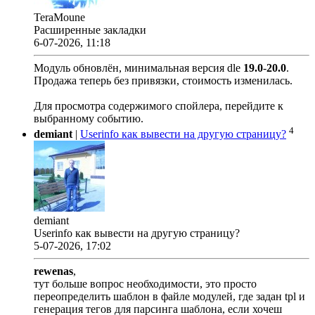
TeraMoune
Расширенные закладки
6-07-2026, 11:18
Модуль обновлён, минимальная версия dle
19.0
-
20.0
.
Продажа теперь без привязки, стоимость изменилась.
Для просмотра содержимого спойлера, перейдите к
выбранному событию.
4
demiant
|
Userinfo как вывести на другую страницу?
demiant
Userinfo как вывести на другую страницу?
5-07-2026, 17:02
rewenas
,
тут больше вопрос необходимости, это просто
переопределить шаблон в файле модулей, где задан tpl и
генерация тегов для парсинга шаблона, если хочеш