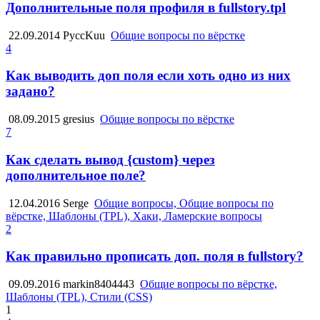
Дополнительные поля профиля в fullstory.tpl
22.09.2014
PyccKuu
Общие вопросы по вёрстке
4
Как выводить доп поля если хоть одно из них
задано?
08.09.2015
gresius
Общие вопросы по вёрстке
7
Как сделать вывод {custom} через
дополнительное поле?
12.04.2016
Serge
Общие вопросы, Общие вопросы по
вёрстке, Шаблоны (TPL), Хаки, Ламерские вопросы
2
Как правильно прописать доп. поля в fullstory?
09.09.2016
markin8404443
Общие вопросы по вёрстке,
Шаблоны (TPL), Стили (CSS)
1