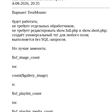
4-08-2026, 20:35
Вариант TeraMoune:
будет работать;
не требует отдельных обработчиков;
не требует редактировать show.full.php и show.short.php;
создаёт универсальный тег для любого поля;
выполняется без SQL-запросов.
Но лучше заменить:
$xf_image_count
на:
count($gallery_image)
и:
$xf_playlist_count
на:
$xf_playlist_media_count