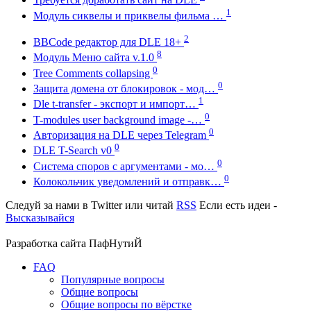
1
Модуль сиквелы и приквелы фильма …
2
BBCode редактор для DLE 18+
8
Модуль Меню сайта v.1.0
0
Tree Comments collapsing
0
Защита домена от блокировок - мод…
1
Dle t-transfer - экспорт и импорт…
0
T-modules user background image -…
0
Авторизация на DLE через Telegram
0
DLE T-Search v0
0
Система споров с аргументами - мо…
0
Колокольчик уведомлений и отправк…
Следуй за нами в
Twitter
или читай
RSS
Если есть идеи -
Высказывайся
Разработка сайта
ПафНутиЙ
FAQ
Популярные вопросы
Общие вопросы
Общие вопросы по вёрстке