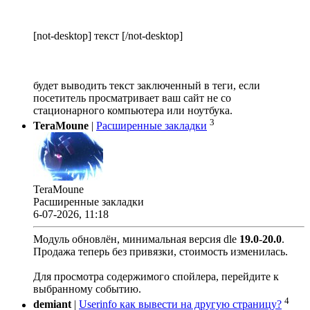
[not-desktop] текст [/not-desktop]
будет выводить текст заключенный в теги, если
посетитель просматривает ваш сайт не со
стационарного компьютера или ноутбука.
3
TeraMoune
|
Расширенные закладки
TeraMoune
Расширенные закладки
6-07-2026, 11:18
Модуль обновлён, минимальная версия dle
19.0
-
20.0
.
Продажа теперь без привязки, стоимость изменилась.
Для просмотра содержимого спойлера, перейдите к
выбранному событию.
4
demiant
|
Userinfo как вывести на другую страницу?