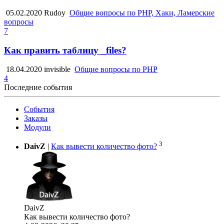
05.02.2020
Rudoy
Общие вопросы по PHP, Хаки, Ламерские
вопросы
7
Как править таблицу _files?
18.04.2020
invisible
Общие вопросы по PHP
4
Последние события
События
Заказы
Модули
3
DaivZ
|
Как вывести количество фото?
DaivZ
Как вывести количество фото?