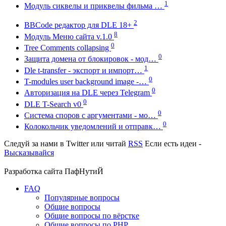
1
Модуль сиквелы и приквелы фильма …
2
BBCode редактор для DLE 18+
8
Модуль Меню сайта v.1.0
0
Tree Comments collapsing
0
Защита домена от блокировок - мод…
1
Dle t-transfer - экспорт и импорт…
0
T-modules user background image -…
0
Авторизация на DLE через Telegram
0
DLE T-Search v0
0
Система споров с аргументами - мо…
0
Колокольчик уведомлений и отправк…
Следуй за нами в
Twitter
или читай
RSS
Если есть идеи -
Высказывайся
Разработка сайта
ПафНутиЙ
FAQ
Популярные вопросы
Общие вопросы
Общие вопросы по вёрстке
Общие вопросы по PHP