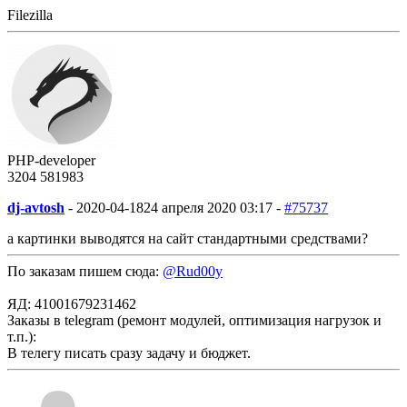
Filezilla
PHP-developer
3204
58
1983
dj-avtosh
-
2020-04-18
24 апреля 2020 03:17 -
#75737
а картинки выводятся на сайт стандартными средствами?
По заказам пишем сюда:
@Rud00y
ЯД: 41001679231462
Заказы в telegram (ремонт модулей, оптимизация нагрузок и
т.п.):
В телегу писать сразу задачу и бюджет.