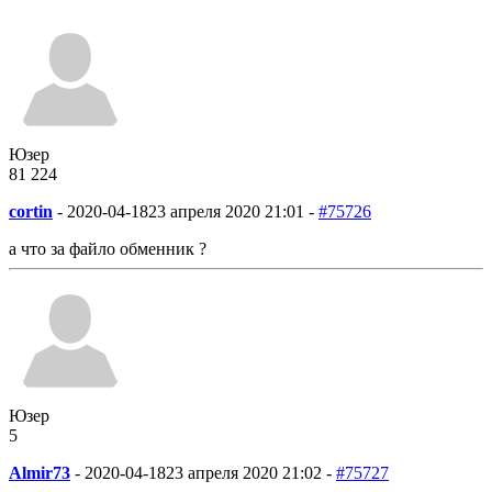
Юзер
81
2
24
cortin
-
2020-04-18
23 апреля 2020 21:01 -
#75726
а что за файло обменник ?
Юзер
5
Almir73
-
2020-04-18
23 апреля 2020 21:02 -
#75727