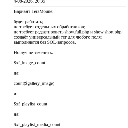
4-08-2026, 20:35
Вариант TeraMoune:
будет работать;
не требует отдельных обработчиков;
не требует редактировать show.full.php и show.short.php;
создаёт универсальный тег для любого поля;
выполняется без SQL-запросов.
Но лучше заменить:
$xf_image_count
на:
count($gallery_image)
и:
$xf_playlist_count
на:
$xf_playlist_media_count