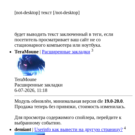
[not-desktop] текст [/not-desktop]
будет выводить текст заключенный в теги, если
посетитель просматривает ваш сайт не со
стационарного компьютера или ноутбука.
3
TeraMoune
|
Расширенные закладки
TeraMoune
Расширенные закладки
6-07-2026, 11:18
Модуль обновлён, минимальная версия dle
19.0
-
20.0
.
Продажа теперь без привязки, стоимость изменилась.
Для просмотра содержимого спойлера, перейдите к
выбранному событию.
4
demiant
|
Userinfo как вывести на другую страницу?