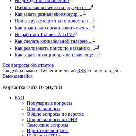
Не доходят лс сообщения?
4
Userinfo как вывести на другую ст ...
2
Как задать разный shortstory.tpl ...
1
При загрузке картинки в новость п ...
9
Как правильно организовать очень ...
3
Не работает Iframe с AllaTV?
4
Как сделать кликабельной галерею ...
14
Как реализовать поиск по названию ...
4
Как задать позицию для всплывающе ...
Все вопросы без ответов
Следуй за нами в
Twitter
или читай
RSS
Если есть идеи -
Высказывайся
Разработка сайта
ПафНутиЙ
FAQ
Популярные вопросы
Общие вопросы
Общие вопросы по вёрстке
Общие вопросы по PHP
Ламерские вопросы
Идиотские вопросы
Шаблоны (TPL)