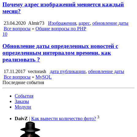
Почему адрес изображений меняется каждый
месяц?
23.04.2020
Almir73
Изображения
,
адрес
,
обновление даты
Все вопросы
»
Общие вопросы по PHP
10
Обновление даты определенных новостей с
определенным интервалом времени, как
реализовать ?
17.11.2017
vectorash
дата публикации
,
обновление даты
Все вопросы
»
MySQL
Последние события
События
Заказы
Модули
3
DaivZ
|
Как вывести количество фото?