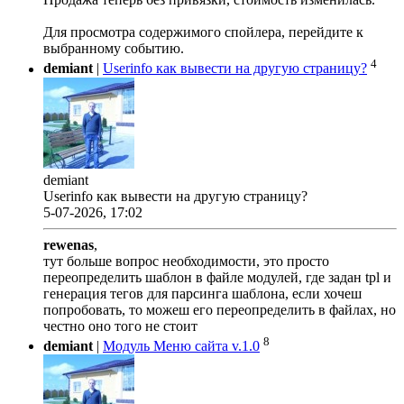
Для просмотра содержимого спойлера, перейдите к
выбранному событию.
4
demiant
|
Userinfo как вывести на другую страницу?
demiant
Userinfo как вывести на другую страницу?
5-07-2026, 17:02
rewenas
,
тут больше вопрос необходимости, это просто
переопределить шаблон в файле модулей, где задан tpl и
генерация тегов для парсинга шаблона, если хочеш
попробовать, то можеш его переопределить в файлах, но
честно оно того не стоит
8
demiant
|
Модуль Меню сайта v.1.0