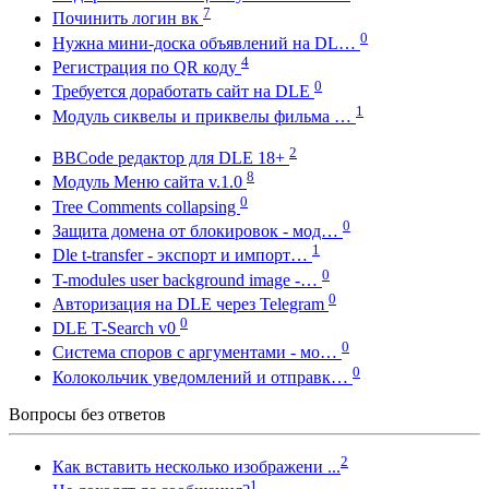
7
Починить логин вк
0
Нужна мини-доска объявлений на DL…
4
Регистрация по QR коду
0
Требуется доработать сайт на DLE
1
Модуль сиквелы и приквелы фильма …
2
BBCode редактор для DLE 18+
8
Модуль Меню сайта v.1.0
0
Tree Comments collapsing
0
Защита домена от блокировок - мод…
1
Dle t-transfer - экспорт и импорт…
0
T-modules user background image -…
0
Авторизация на DLE через Telegram
0
DLE T-Search v0
0
Система споров с аргументами - мо…
0
Колокольчик уведомлений и отправк…
Вопросы без ответов
2
Как вставить несколько изображени ...
1