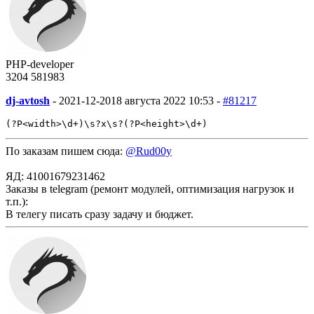
PHP-developer
3204
58
1983
dj-avtosh
-
2021-12-20
18 августа 2022 10:53 -
#81217
(?P<width>\d+)\s?x\s?(?P<height>\d+)
По заказам пишем сюда:
@Rud00y
ЯД: 41001679231462
Заказы в telegram (ремонт модулей, оптимизация нагрузок и
т.п.):
В телегу писать сразу задачу и бюджет.