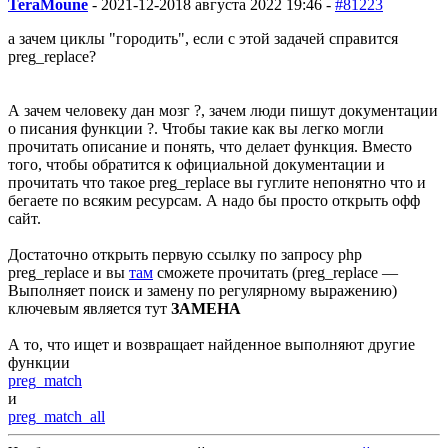
TeraMoune
-
2021-12-20
18 августа 2022 19:46 -
#81223
а зачем циклы "городить", если с этой задачей справится
preg_replace?
А зачем человеку дан мозг ?, зачем люди пишут документации
о писания функции ?. Чтобы такие как вы легко могли
прочитать описание и понять, что делает функция. Вместо
того, чтобы обратится к официальной документации и
прочитать что такое preg_replace вы гуглите непонятно что и
бегаете по всяким ресурсам. А надо бы просто открыть офф
сайт.
Достаточно открыть первую ссылку по запросу php
preg_replace и вы
там
сможете прочитать (preg_replace —
Выполняет поиск и замену по регулярному выражению)
ключевым является тут
ЗАМЕНА
А то, что ищет и возвращает найденное выполняют другие
функции
preg_match
и
preg_match_all