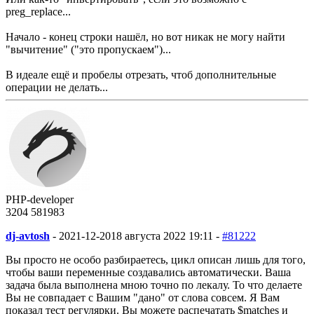
preg_replace...
Начало - конец строки нашёл, но вот никак не могу найти
"вычитение" ("это пропускаем")...
В идеале ещё и пробелы отрезать, чтоб дополнительные
операции не делать...
PHP-developer
3204
58
1983
dj-avtosh
-
2021-12-20
18 августа 2022 19:11 -
#81222
Вы просто не особо разбираетесь, цикл описан лишь для того,
чтобы ваши переменные создавались автоматически. Ваша
задача была выполнена мною точно по лекалу. То что делаете
Вы не совпадает с Вашим "дано" от слова совсем. Я Вам
показал тест регулярки. Вы можете распечатать $matches и