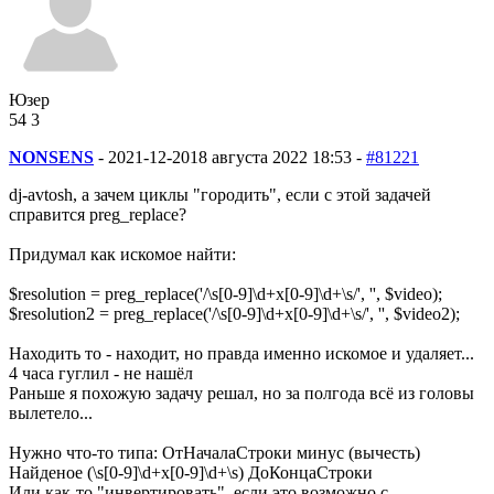
Юзер
54
3
NONSENS
-
2021-12-20
18 августа 2022 18:53 -
#81221
dj-avtosh, а зачем циклы "городить", если с этой задачей
справится preg_replace?
Придумал как искомое найти:
$resolution = preg_replace('/\s[0-9]\d+x[0-9]\d+\s/', '', $video);
$resolution2 = preg_replace('/\s[0-9]\d+x[0-9]\d+\s/', '', $video2);
Находить то - находит, но правда именно искомое и удаляет...
4 часа гуглил - не нашёл
Раньше я похожую задачу решал, но за полгода всё из головы
вылетело...
Нужно что-то типа: ОтНачалаСтроки минус (вычесть)
Найденое (\s[0-9]\d+x[0-9]\d+\s) ДоКонцаСтроки
Или как-то "инвертировать", если это возможно с