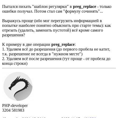
Пытался пихать "шаблон регулярки" в
preg_replace
- только
ошибки получал. Потом стал сам "формулу сочинять"...
Выражусь проще (ибо мог перегрузить информацией в
попытке наиболее понятно объяснить при старте темы): как
отрезать (удалить, заменить пустотой) всё кроме самого
разрешения?
К примеру в две операции
preg_replace
:
1. Удаляем всё до разрешения (до первого пробела не катит,
т.к. разрешение не всегда в "нужном месте")
2. Удаляем всё после разрешения (тут проще - от пробела до
конца строки)
PHP-developer
3204
58
1983