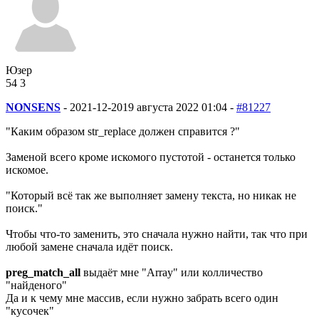
Юзер
54
3
NONSENS
-
2021-12-20
19 августа 2022 01:04 -
#81227
"Каким образом str_replace должен справится ?"
Заменой всего кроме искомого пустотой - останется только
искомое.
"Который всё так же выполняет замену текста, но никак не
поиск."
Чтобы что-то заменить, это сначала нужно найти, так что при
любой замене сначала идёт поиск.
preg_match_all
выдаёт мне "Array" или колличество
"найденого"
Да и к чему мне массив, если нужно забрать всего один
"кусочек"