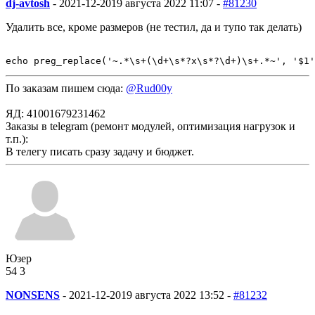
dj-avtosh
-
2021-12-20
19 августа 2022 11:07 -
#81230
Удалить все, кроме размеров (не тестил, да и тупо так делать)
echo preg_replace('~.*\s+(\d+\s*?x\s*?\d+)\s+.*~', '$1'
По заказам пишем сюда:
@Rud00y
ЯД: 41001679231462
Заказы в telegram (ремонт модулей, оптимизация нагрузок и
т.п.):
В телегу писать сразу задачу и бюджет.
Юзер
54
3
NONSENS
-
2021-12-20
19 августа 2022 13:52 -
#81232