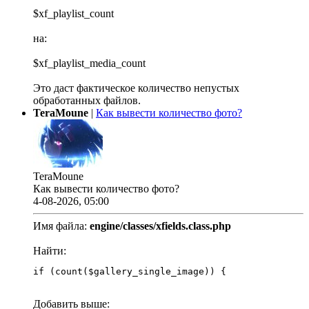
$xf_playlist_count
на:
$xf_playlist_media_count
Это даст фактическое количество непустых
обработанных файлов.
TeraMoune
|
Как вывести количество фото?
TeraMoune
Как вывести количество фото?
4-08-2026, 05:00
Имя файла:
engine/classes/xfields.class.php
Найти:
if (count($gallery_single_image)) {
Добавить выше: