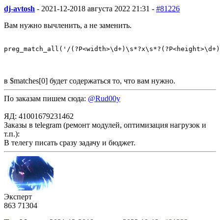
dj-avtosh
-
2021-12-20
18 августа 2022 21:31 -
#81226
Вам нужно вычленить, а не заменить.
preg_match_all('/(?P<width>\d+)\s*?x\s*?(?P<height>\d+)
в $matches[0] будет содержаться то, что вам нужно.
По заказам пишем сюда:
@Rud00y
ЯД: 41001679231462
Заказы в telegram (ремонт модулей, оптимизация нагрузок и
т.п.):
В телегу писать сразу задачу и бюджет.
Эксперт
863
71
304