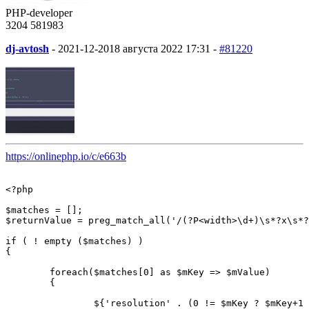
PHP-developer
3204
58
1983
dj-avtosh
-
2021-12-20
18 августа 2022 17:31 -
#81220
https://onlinephp.io/c/e663b
<?php

$matches = [];

$returnValue = preg_match_all('/(?P<width>\d+)\s*?x\s*?
if ( ! empty ($matches) )

{

	foreach($matches[0] as $mKey => $mValue)

	{

		${'resolution' . (0 != $mKey ? $mKey+1 : null)} = $mValue;
