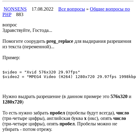
NONSENS
17.08.2022
Все вопросы
»
Общие вопросы по
PHP
883
вопрос
Здравствуйте, Гостода...
Помогите соорудить
preg_replace
для выдирания разрешения
из текста (переменной)...
Пример:
$video = "Xvid 576x320 29.97fps"

$video2 = "MPEG4 Video (H264) 1280x720 29.97fps 1998kbp
Нужно выдрать разрешение (в данном примере это
576x320
и
1280x720
)
То есть нужно забрать
пробел
(пробелы будут всегда),
число
(три-четыре цифры), английская буква
x
(икс), опять
число
(три-четыре цифры), опять
пробел
. Пробелы можно не
убирать - потом отрежу.