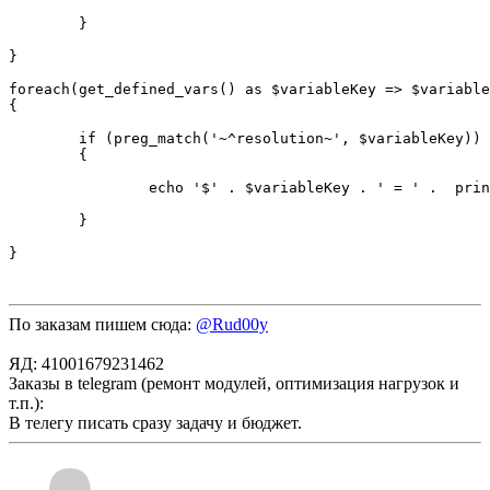
	}

}

foreach(get_defined_vars() as $variableKey => $variable
{

	if (preg_match('~^resolution~', $variableKey))

	{

		echo '$' . $variableKey . ' = ' .  print_r($variableRow, 1) . PHP_EOL;

	}

По заказам пишем сюда:
@Rud00y
ЯД: 41001679231462
Заказы в telegram (ремонт модулей, оптимизация нагрузок и
т.п.):
В телегу писать сразу задачу и бюджет.