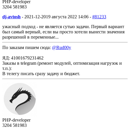
PHP-developer
3204
58
1983
dj-avtosh
-
2021-12-20
19 августа 2022 14:06 -
#81233
ужасный подход - не является сутью задачи. Первый вариант
был самый верный, если вы просто хотели вынести значения
разрешений в переменные...
По заказам пишем сюда:
@Rud00y
ЯД: 41001679231462
Заказы в telegram (ремонт модулей, оптимизация нагрузок и
т.п.):
В телегу писать сразу задачу и бюджет.
PHP-developer
3204
58
1983