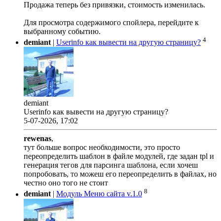
Продажа теперь без привязки, стоимость изменилась.
Для просмотра содержимого спойлера, перейдите к
выбранному событию.
4
demiant
|
Userinfo как вывести на другую страницу?
demiant
Userinfo как вывести на другую страницу?
5-07-2026, 17:02
rewenas
,
тут больше вопрос необходимости, это просто
переопределить шаблон в файле модулей, где задан tpl и
генерация тегов для парсинга шаблона, если хочеш
попробовать, то можеш его переопределить в файлах, но
честно оно того не стоит
8
demiant
|
Модуль Меню сайта v.1.0