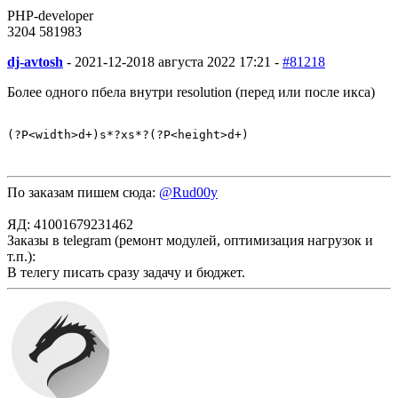
PHP-developer
3204
58
1983
dj-avtosh
-
2021-12-20
18 августа 2022 17:21 -
#81218
Более одного пбела внутри resolution (перед или после икса)
(?P<width>d+)s*?xs*?(?P<height>d+)
По заказам пишем сюда:
@Rud00y
ЯД: 41001679231462
Заказы в telegram (ремонт модулей, оптимизация нагрузок и
т.п.):
В телегу писать сразу задачу и бюджет.