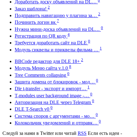
0
Доработать доску объявлений на DL…
2
Заказ шаблона!
2
Подправить навигацию у плагина за…
7
Починить логин вк
0
Нужна мини-доска объявлений на DL…
4
Регистрация по QR коду
0
Требуется доработать сайт на DLE
1
Модуль сиквелы и приквелы фильма …
2
BBCode редактор для DLE 18+
8
Модуль Меню сайта v.1.0
0
Tree Comments collapsing
0
Защита домена от блокировок - мод…
1
Dle t-transfer - экспорт и импорт…
0
T-modules user background image -…
0
Авторизация на DLE через Telegram
0
DLE T-Search v0
0
Система споров с аргументами - мо…
0
Колокольчик уведомлений и отправк…
Следуй за нами в
Twitter
или читай
RSS
Если есть идеи -