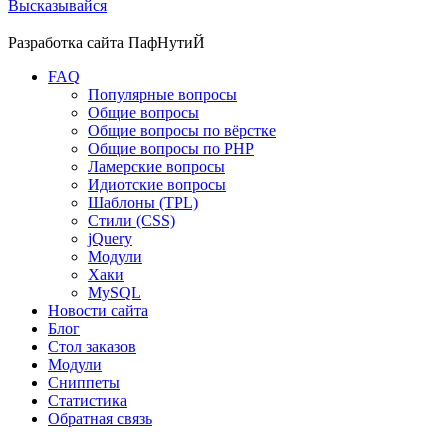
Высказывайся
Разработка сайта
ПафНутиЙ
FAQ
Популярные вопросы
Общие вопросы
Общие вопросы по вёрстке
Общие вопросы по PHP
Ламерские вопросы
Идиотские вопросы
Шаблоны (TPL)
Стили (CSS)
jQuery
Модули
Хаки
MySQL
Новости сайта
Блог
Стол заказов
Модули
Сниппеты
Статистика
Обратная связь