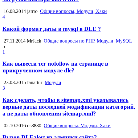
16.08.2014
jarrro
Общие вопросы, Модули, Хаки
4
Какой формат даты в mysql в DLE ?
27.11.2014
MrJack
Общие вопросы по PHP, Модули, MySQL
5
1
Как вывести тег nofollow на странице в
прикрученном модуле dle?
23.03.2015
fanartur
Модули
3
Как сделать, чтобы в sitemap.xml указывались
верные даты последней модификации категорий,
а не даты обновления sitemap.xml?
02.10.2016
ds8880
Общие вопросы, Модули, Хаки
Вызов DLEalert из админки сайта?