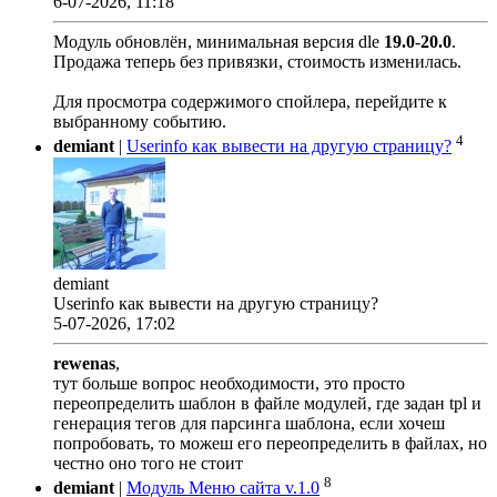
6-07-2026, 11:18
Модуль обновлён, минимальная версия dle
19.0
-
20.0
.
Продажа теперь без привязки, стоимость изменилась.
Для просмотра содержимого спойлера, перейдите к
выбранному событию.
4
demiant
|
Userinfo как вывести на другую страницу?
demiant
Userinfo как вывести на другую страницу?
5-07-2026, 17:02
rewenas
,
тут больше вопрос необходимости, это просто
переопределить шаблон в файле модулей, где задан tpl и
генерация тегов для парсинга шаблона, если хочеш
попробовать, то можеш его переопределить в файлах, но
честно оно того не стоит
8
demiant
|
Модуль Меню сайта v.1.0