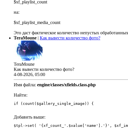
$xf_playlist_count
на:
$xf_playlist_media_count
Это даст фактическое количество непустых обработанных
TeraMoune
|
Как вывести количество фото?
TeraMoune
Как вывести количество фото?
4-08-2026, 05:00
Имя файла:
engine/classes/xfields.class.php
Найти:
if (count($gallery_single_image)) {
Добавить выше: