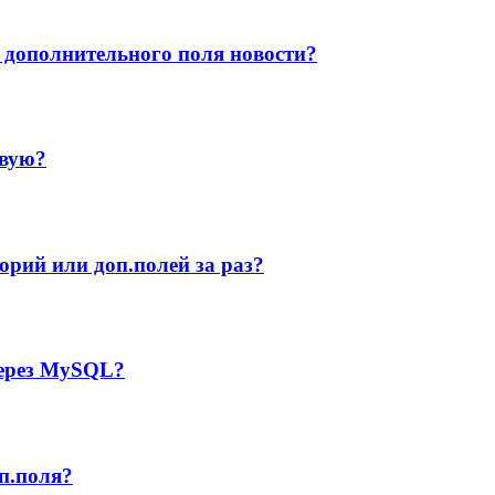
я дополнительного поля новости?
овую?
рий или доп.полей за раз?
через MySQL?
п.поля?