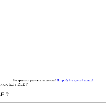
Не нравятся результаты поиска?
Попробуйте другой поиск!
ннюю БД в DLE ?
E ?