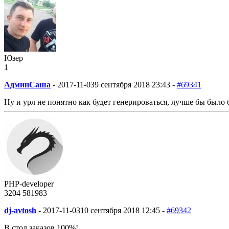
Юзер
1
АдминСаша
-
2017-11-03
9 сентября 2018 23:43 -
#69341
Ну и урл не понятно как будет генерироваться, лучше бы было б
PHP-developer
3204
58
1983
dj-avtosh
-
2017-11-03
10 сентября 2018 12:45 -
#69342
В стол заказов 100%!