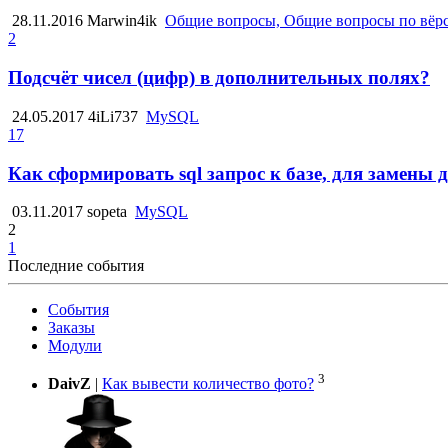
28.11.2016
Marwin4ik
Общие вопросы, Общие вопросы по вёр
2
Подсчёт чисел (цифр) в дополнительных полях?
24.05.2017
4iLi737
MySQL
17
Как сформировать sql запрос к базе, для замены
03.11.2017
sopeta
MySQL
2
1
Последние события
События
Заказы
Модули
3
DaivZ
|
Как вывести количество фото?