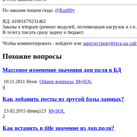
По заказам пишем сюда:
@Rud00y
ЯД: 41001679231462
Заказы в telegram (ремонт модулей, оптимизация нагрузок и т.п.
В телегу писать сразу задачу и бюджет.
Чтобы комментировать - войдите или
зарегистрируйтесь на сай
Похожие вопросы
Массовое изменение значения доп поля в БД
10.11.2011
Heon
Общие вопросы, MySQL
4
Как добавить посты из другой базы данных?
23.02.2015
dimaq123
MySQL
2
Как вставить в title значение из доп.поля?