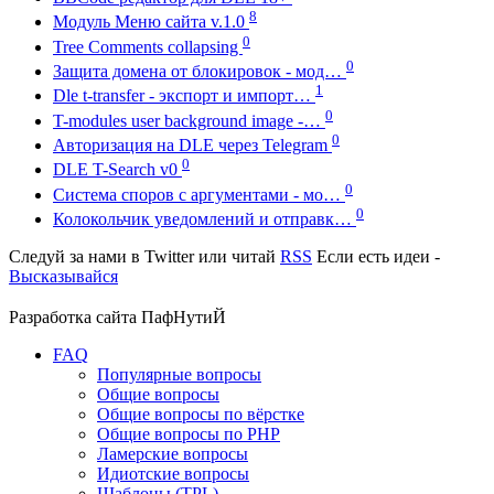
8
Модуль Меню сайта v.1.0
0
Tree Comments collapsing
0
Защита домена от блокировок - мод…
1
Dle t-transfer - экспорт и импорт…
0
T-modules user background image -…
0
Авторизация на DLE через Telegram
0
DLE T-Search v0
0
Система споров с аргументами - мо…
0
Колокольчик уведомлений и отправк…
Следуй за нами в
Twitter
или читай
RSS
Если есть идеи -
Высказывайся
Разработка сайта
ПафНутиЙ
FAQ
Популярные вопросы
Общие вопросы
Общие вопросы по вёрстке
Общие вопросы по PHP
Ламерские вопросы
Идиотские вопросы
Шаблоны (TPL)