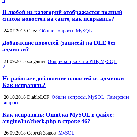
5
В любой из категорий отображается полный
список новостей на сайте, как исправить?
24.07.2015
Chez
Общие вопросы, MySQL
Добавление новостей (записей) на DLE без
админки?
21.09.2015
socgamer
Общие вопросы по PHP, MySQL
2
Не работает добавление новостей из админки.
Как исправить?
20.10.2016
DiabloLCF
Общие вопросы, MySQL, Ламерские
вопросы
Как исправить: Ошибка MySQL в файле:
/engine/inc/check.php в строке 46?
26.09.2018
Сергей Зыков
MySQL