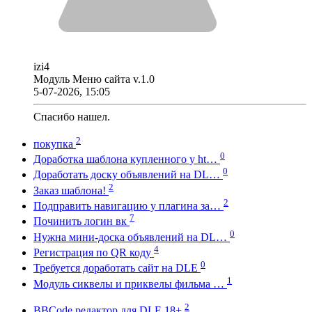
izi4
Модуль Меню сайта v.1.0
5-07-2026, 15:05
Спасибо нашел.
2
покупка
0
Доработка шаблона купленного у ht…
0
Доработать доску объявлений на DL…
2
Заказ шаблона!
2
Подправить навигацию у плагина за…
7
Починить логин вк
0
Нужна мини-доска объявлений на DL…
4
Регистрация по QR коду
0
Требуется доработать сайт на DLE
1
Модуль сиквелы и приквелы фильма …
2
BBCode редактор для DLE 18+