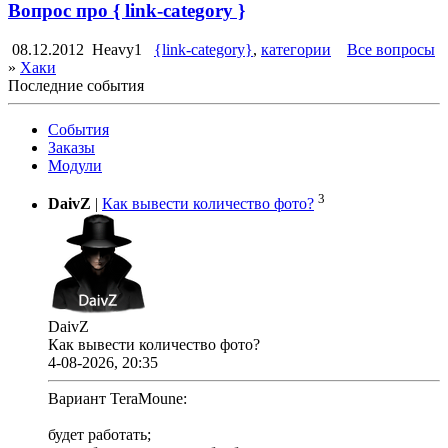
Вопрос про { link-category }
08.12.2012
Heavy1
{link-category}
,
категории
Все вопросы
»
Хаки
Последние события
События
Заказы
Модули
3
DaivZ
|
Как вывести количество фото?
DaivZ
Как вывести количество фото?
4-08-2026, 20:35
Вариант TeraMoune:
будет работать;