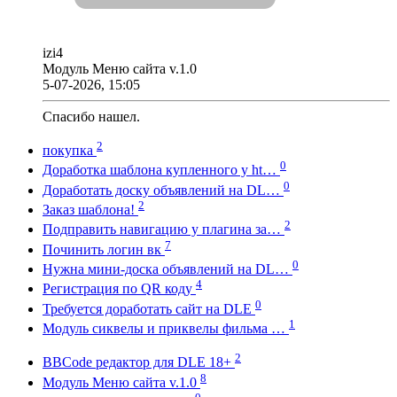
izi4
Модуль Меню сайта v.1.0
5-07-2026, 15:05
Спасибо нашел.
2
покупка
0
Доработка шаблона купленного у ht…
0
Доработать доску объявлений на DL…
2
Заказ шаблона!
2
Подправить навигацию у плагина за…
7
Починить логин вк
0
Нужна мини-доска объявлений на DL…
4
Регистрация по QR коду
0
Требуется доработать сайт на DLE
1
Модуль сиквелы и приквелы фильма …
2
BBCode редактор для DLE 18+
8
Модуль Меню сайта v.1.0