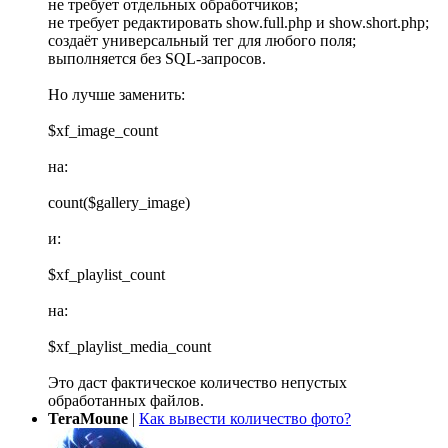
не требует отдельных обработчиков;
не требует редактировать show.full.php и show.short.php;
создаёт универсальный тег для любого поля;
выполняется без SQL-запросов.
Но лучше заменить:
$xf_image_count
на:
count($gallery_image)
и:
$xf_playlist_count
на:
$xf_playlist_media_count
Это даст фактическое количество непустых
обработанных файлов.
TeraMoune
|
Как вывести количество фото?