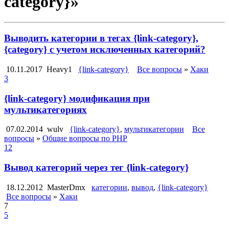
category}»
Выводить категории в тегах {link-category},
{category} с учетом исключенных категорий?
10.11.2017
Heavy1
{link-category}
Все вопросы
»
Хаки
3
{link-category} модификация при
мультикатегориях
07.02.2014
wulv
{link-category}
,
мультикатегории
Все
вопросы
»
Общие вопросы по PHP
12
Вывод категорий через тег {link-category}
18.12.2012
MasterDmx
категории
,
вывод
,
{link-category}
Все вопросы
»
Хаки
7
5