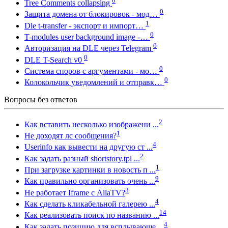
0
Tree Comments collapsing
0
Защита домена от блокировок - мод…
1
Dle t-transfer - экспорт и импорт…
0
T-modules user background image -…
0
Авторизация на DLE через Telegram
0
DLE T-Search v0
0
Система споров с аргументами - мо…
0
Колокольчик уведомлений и отправк…
Вопросы без ответов
2
Как вставить несколько изображени ...
1
Не доходят лс сообщения?
4
Userinfo как вывести на другую ст ...
2
Как задать разный shortstory.tpl ...
1
При загрузке картинки в новость п ...
9
Как правильно организовать очень ...
3
Не работает Iframe с AllaTV?
4
Как сделать кликабельной галерею ...
14
Как реализовать поиск по названию ...
4
Как задать позицию для всплывающе ...