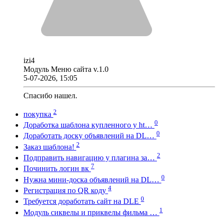
izi4
Модуль Меню сайта v.1.0
5-07-2026, 15:05
Спасибо нашел.
2
покупка
0
Доработка шаблона купленного у ht…
0
Доработать доску объявлений на DL…
2
Заказ шаблона!
2
Подправить навигацию у плагина за…
7
Починить логин вк
0
Нужна мини-доска объявлений на DL…
4
Регистрация по QR коду
0
Требуется доработать сайт на DLE
1
Модуль сиквелы и приквелы фильма …