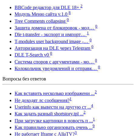
2
BBCode редактор для DLE 18+
8
Модуль Меню сайта v.1.0
0
Tree Comments collapsing
0
Защита домена от блокировок - мод…
1
Dle t-transfer - экспорт и импорт…
0
T-modules user background image -…
0
Авторизация на DLE через Telegram
0
DLE T-Search v0
0
Система споров с аргументами - мо…
0
Колокольчик уведомлений и отправк…
Вопросы без ответов
2
Как вставить несколько изображени ...
1
Не доходят лс сообщения?
4
Userinfo как вывести на другую ст ...
2
Как задать разный shortstory.tpl ...
1
При загрузке картинки в новость п ...
9
Как правильно организовать очень ...
3
Не работает Iframe с AllaTV?