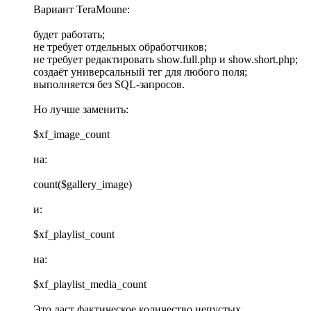
Вариант TeraMoune:
будет работать;
не требует отдельных обработчиков;
не требует редактировать show.full.php и show.short.php;
создаёт универсальный тег для любого поля;
выполняется без SQL-запросов.
Но лучше заменить:
$xf_image_count
на:
count($gallery_image)
и:
$xf_playlist_count
на:
$xf_playlist_media_count
Это даст фактическое количество непустых