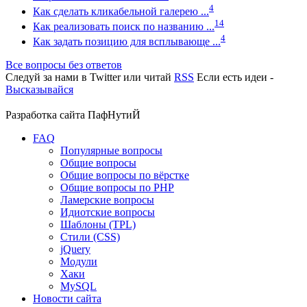
4
Как сделать кликабельной галерею ...
14
Как реализовать поиск по названию ...
4
Как задать позицию для всплывающе ...
Все вопросы без ответов
Следуй за нами в
Twitter
или читай
RSS
Если есть идеи -
Высказывайся
Разработка сайта
ПафНутиЙ
FAQ
Популярные вопросы
Общие вопросы
Общие вопросы по вёрстке
Общие вопросы по PHP
Ламерские вопросы
Идиотские вопросы
Шаблоны (TPL)
Стили (CSS)
jQuery
Модули
Хаки
MySQL
Новости сайта