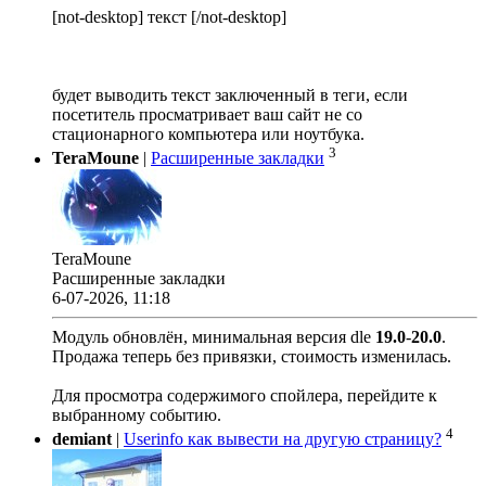
[not-desktop] текст [/not-desktop]
будет выводить текст заключенный в теги, если
посетитель просматривает ваш сайт не со
стационарного компьютера или ноутбука.
3
TeraMoune
|
Расширенные закладки
TeraMoune
Расширенные закладки
6-07-2026, 11:18
Модуль обновлён, минимальная версия dle
19.0
-
20.0
.
Продажа теперь без привязки, стоимость изменилась.
Для просмотра содержимого спойлера, перейдите к
выбранному событию.
4
demiant
|
Userinfo как вывести на другую страницу?