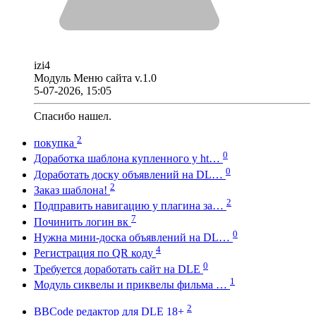
izi4
Модуль Меню сайта v.1.0
5-07-2026, 15:05
Спасибо нашел.
2
покупка
0
Доработка шаблона купленного у ht…
0
Доработать доску объявлений на DL…
2
Заказ шаблона!
2
Подправить навигацию у плагина за…
7
Починить логин вк
0
Нужна мини-доска объявлений на DL…
4
Регистрация по QR коду
0
Требуется доработать сайт на DLE
1
Модуль сиквелы и приквелы фильма …
2
BBCode редактор для DLE 18+