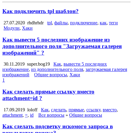
Как подключить tpl шаблон?
27.07.2020
rhdhrhdr
tpl
,
файлы
,
подключение
,
как
,
теги
Модули
,
Хаки
Как вывести 5 последних изображение из
дополнительного поля "Загружаемая галерея
изображений" ?
30.11.2019
super.bog19
Как
,
вывести 5 последних
изображение
,
из дополнительного поля
,
загружаемая галерея
изображений
Общие вопросы
,
Хаки
1
Как сделать прямые ссылку вместо
attachment=id ?
17.09.2019
loloff
Как
,
сделать
,
прямые
,
ссылку
,
вместо
,
attachment
,
=
,
id
Все вопросы
»
Общие вопросы
Как сделать подсветку искомого запроса в
результатах поиска?