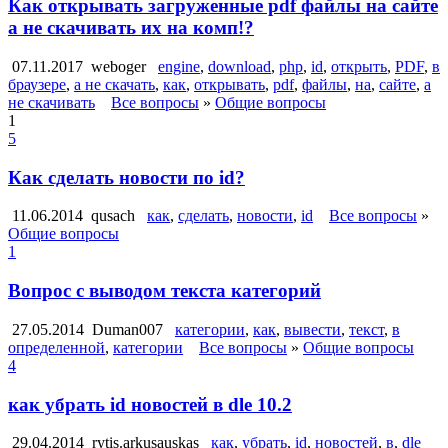
Как открывать загруженные pdf файлы на сайте
а не скачивать их на комп!?
07.11.2017
weboger
engine
,
download
,
php
,
id
,
открыть
,
PDF
,
в
браузере
,
а не скачать
,
как
,
открывать
,
pdf
,
файлы
,
на
,
сайте
,
а
не скачивать
Все вопросы
»
Общие вопросы
1
5
Как сделать новости по id?
11.06.2014
qusach
как
,
сделать
,
новости
,
id
Все вопросы
»
Общие вопросы
1
Вопрос с выводом текста категорий
27.05.2014
Duman007
категории
,
как
,
вывести
,
текст
,
в
определенной
,
категории
Все вопросы
»
Общие вопросы
4
как убрать id новостей в dle 10.2
29.04.2014
rytis.arkusauskas
как
,
убрать
,
id
,
новостей
,
в
,
dle