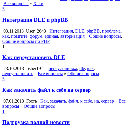
Все вопросы
»
Хаки
5
Интеграция DLE и phpBB
03.11.2013
User_2643
Интеграция
,
DLE
,
phpBB
,
проблема
,
как
,
помгите
,
форум
,
единая
,
авторизация
Общие вопросы
,
Общие вопросы по PHP
1
Как переустановить DLE
23.10.2013
fisher1911
переустановка
,
dle
,
как
,
переустановить
Все вопросы
»
Общие вопросы
5
Как закачать файл к себе на сервер
07.01.2013
Гость
Как
,
закачать
,
файл
,
к себе
,
на
,
сервер
Все
вопросы
»
Общие вопросы
1
Подгрузка полной новости