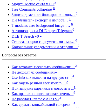
8
Модуль Меню сайта v.1.0
0
Tree Comments collapsing
0
Защита домена от блокировок - мод…
1
Dle t-transfer - экспорт и импорт…
0
T-modules user background image -…
0
Авторизация на DLE через Telegram
0
DLE T-Search v0
0
Система споров с аргументами - мо…
0
Колокольчик уведомлений и отправк…
Вопросы без ответов
2
Как вставить несколько изображени ...
1
Не доходят лс сообщения?
4
Userinfo как вывести на другую ст ...
2
Как задать разный shortstory.tpl ...
1
При загрузке картинки в новость п ...
9
Как правильно организовать очень ...
3
Не работает Iframe с AllaTV?
4
Как сделать кликабельной галерею ...