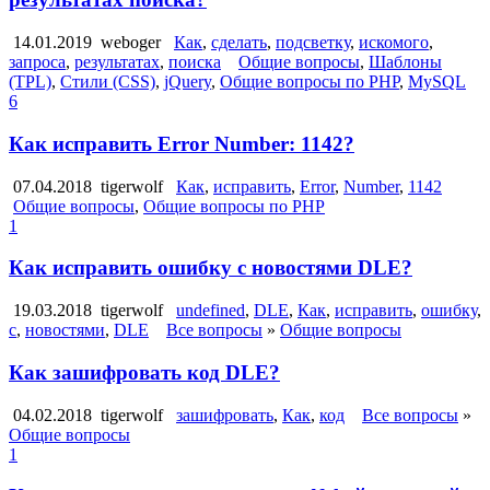
14.01.2019
weboger
Как
,
сделать
,
подсветку
,
искомого
,
запроса
,
результатах
,
поиска
Общие вопросы
,
Шаблоны
(TPL)
,
Стили (CSS)
,
jQuery
,
Общие вопросы по PHP
,
MySQL
6
Как исправить Error Number: 1142?
07.04.2018
tigerwolf
Как
,
исправить
,
Error
,
Number
,
1142
Общие вопросы
,
Общие вопросы по PHP
1
Как исправить ошибку с новостями DLE?
19.03.2018
tigerwolf
undefined
,
DLE
,
Как
,
исправить
,
ошибку
,
с
,
новостями
,
DLE
Все вопросы
»
Общие вопросы
Как зашифровать код DLE?
04.02.2018
tigerwolf
зашифровать
,
Как
,
код
Все вопросы
»
Общие вопросы
1