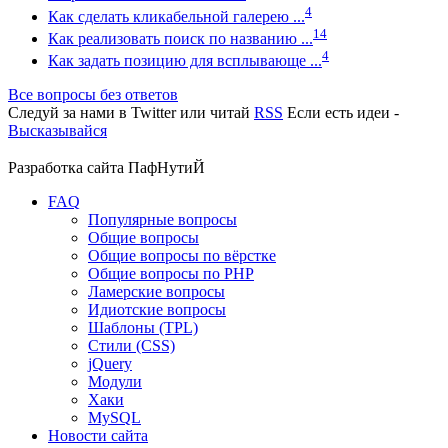
4
Как сделать кликабельной галерею ...
14
Как реализовать поиск по названию ...
4
Как задать позицию для всплывающе ...
Все вопросы без ответов
Следуй за нами в
Twitter
или читай
RSS
Если есть идеи -
Высказывайся
Разработка сайта
ПафНутиЙ
FAQ
Популярные вопросы
Общие вопросы
Общие вопросы по вёрстке
Общие вопросы по PHP
Ламерские вопросы
Идиотские вопросы
Шаблоны (TPL)
Стили (CSS)
jQuery
Модули
Хаки
MySQL
Новости сайта