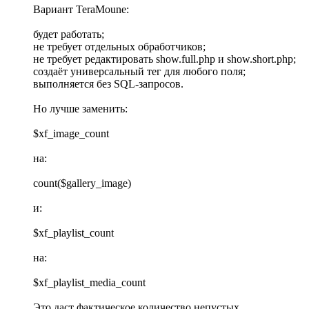
Вариант TeraMoune:
будет работать;
не требует отдельных обработчиков;
не требует редактировать show.full.php и show.short.php;
создаёт универсальный тег для любого поля;
выполняется без SQL-запросов.
Но лучше заменить:
$xf_image_count
на:
count($gallery_image)
и:
$xf_playlist_count
на:
$xf_playlist_media_count
Это даст фактическое количество непустых