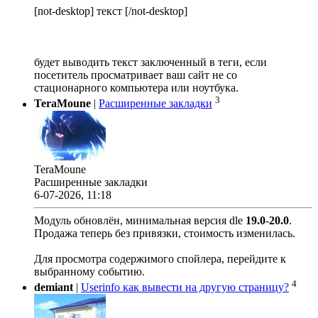
[not-desktop] текст [/not-desktop]
будет выводить текст заключенный в теги, если
посетитель просматривает ваш сайт не со
стационарного компьютера или ноутбука.
3
TeraMoune
|
Расширенные закладки
TeraMoune
Расширенные закладки
6-07-2026, 11:18
Модуль обновлён, минимальная версия dle
19.0
-
20.0
.
Продажа теперь без привязки, стоимость изменилась.
Для просмотра содержимого спойлера, перейдите к
выбранному событию.
4
demiant
|
Userinfo как вывести на другую страницу?