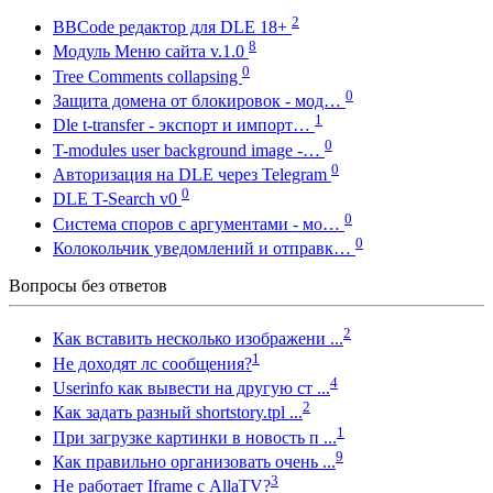
2
BBCode редактор для DLE 18+
8
Модуль Меню сайта v.1.0
0
Tree Comments collapsing
0
Защита домена от блокировок - мод…
1
Dle t-transfer - экспорт и импорт…
0
T-modules user background image -…
0
Авторизация на DLE через Telegram
0
DLE T-Search v0
0
Система споров с аргументами - мо…
0
Колокольчик уведомлений и отправк…
Вопросы без ответов
2
Как вставить несколько изображени ...
1
Не доходят лс сообщения?
4
Userinfo как вывести на другую ст ...
2
Как задать разный shortstory.tpl ...
1
При загрузке картинки в новость п ...
9
Как правильно организовать очень ...
3
Не работает Iframe с AllaTV?