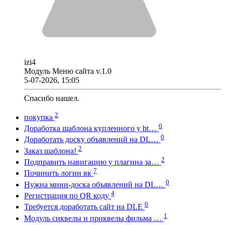
izi4
Модуль Меню сайта v.1.0
5-07-2026, 15:05
Спасибо нашел.
2
покупка
0
Доработка шаблона купленного у ht…
0
Доработать доску объявлений на DL…
2
Заказ шаблона!
2
Подправить навигацию у плагина за…
7
Починить логин вк
0
Нужна мини-доска объявлений на DL…
4
Регистрация по QR коду
0
Требуется доработать сайт на DLE
1
Модуль сиквелы и приквелы фильма …