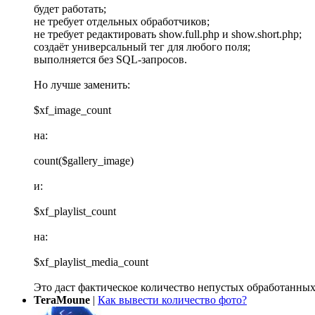
будет работать;
не требует отдельных обработчиков;
не требует редактировать show.full.php и show.short.php;
создаёт универсальный тег для любого поля;
выполняется без SQL-запросов.
Но лучше заменить:
$xf_image_count
на:
count($gallery_image)
и:
$xf_playlist_count
на:
$xf_playlist_media_count
Это даст фактическое количество непустых обработанных
TeraMoune
|
Как вывести количество фото?