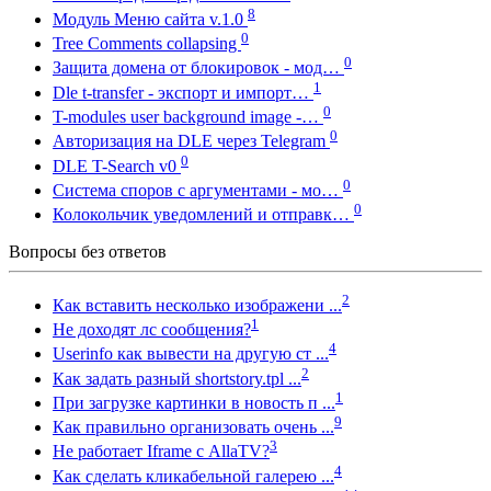
8
Модуль Меню сайта v.1.0
0
Tree Comments collapsing
0
Защита домена от блокировок - мод…
1
Dle t-transfer - экспорт и импорт…
0
T-modules user background image -…
0
Авторизация на DLE через Telegram
0
DLE T-Search v0
0
Система споров с аргументами - мо…
0
Колокольчик уведомлений и отправк…
Вопросы без ответов
2
Как вставить несколько изображени ...
1
Не доходят лс сообщения?
4
Userinfo как вывести на другую ст ...
2
Как задать разный shortstory.tpl ...
1
При загрузке картинки в новость п ...
9
Как правильно организовать очень ...
3
Не работает Iframe с AllaTV?
4
Как сделать кликабельной галерею ...