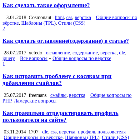
Как сделать такое оформление?
13.01.2018
Cosmonaut
html
,
css
,
верстка
Общие вопросы по
вёрстке
,
Шаблоны (TPL)
,
Стили (CSS)
2
Как сделать оглавление(содержание) в статье?
28.07.2017
xefedo
оглавление
,
содержание
,
верстка
,
dle
,
jquery
Все вопросы
»
Общие вопросы по вёрстке
1
Как исправить проблему с косяком при
добавлении смайлов?
25.07.2017
freemans
смайлы
,
верстка
Общие вопросы по
PHP
,
Ламерские вопросы
Как правильно отредактировать профиль
пользователя на сайте?
03.11.2014
1707
dle
,
css
,
верстка
,
профиль пользователя
Общие вопросы по вёрстке
,
Шаблоны (TPL)
,
Стили (CSS)