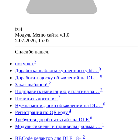
izi4
Модуль Меню сайта v.1.0
5-07-2026, 15:05
Спасибо нашел.
2
покупка
0
Доработка шаблона купленного у ht…
0
Доработать доску объявлений на DL…
2
Заказ шаблона!
2
Подправить навигацию у плагина за…
7
Починить логин вк
0
Нужна мини-доска объявлений на DL…
4
Регистрация по QR коду
0
Требуется доработать сайт на DLE
1
Модуль сиквелы и приквелы фильма …
2
BBCode редактор для DLE 18+