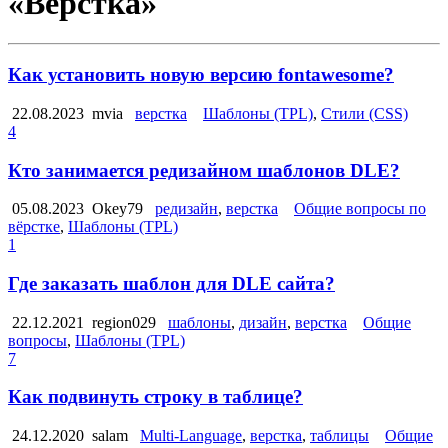
«Вёрстка»
Как установить новую версию fontawesome?
22.08.2023
mvia
верстка
Шаблоны (TPL)
,
Стили (CSS)
4
Кто занимается редизайном шаблонов DLE?
05.08.2023
Okey79
редизайн
,
верстка
Общие вопросы по
вёрстке
,
Шаблоны (TPL)
1
Где заказать шаблон для DLE сайта?
22.12.2021
region029
шаблоны
,
дизайн
,
верстка
Общие
вопросы
,
Шаблоны (TPL)
7
Как подвинуть строку в таблице?
24.12.2020
salam
Multi-Language
,
верстка
,
таблицы
Общие