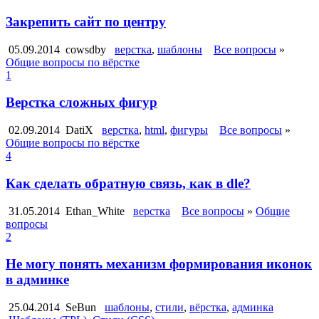
Закрепить сайт по центру
05.09.2014
cowsdby
верстка
,
шаблоны
Все вопросы
»
Общие вопросы по вёрстке
1
Верстка сложных фигур
02.09.2014
DatiX
верстка
,
html
,
фигуры
Все вопросы
»
Общие вопросы по вёрстке
4
Как сделать обратную связь, как в dle?
31.05.2014
Ethan_White
верстка
Все вопросы
»
Общие
вопросы
2
Не могу понять механизм формирования иконок
в админке
25.04.2014
SeBun
шаблоны
,
стили
,
вёрстка
,
админка