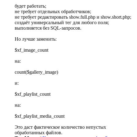
будет работать;
не требует отдельных обработчиков;
не требует редактировать show.full.php и show.short.php;
создаёт универсальный тег для любого поля;
выполняется без SQL-запросов.
Но лучше заменить:
$xf_image_count
на:
count($gallery_image)
и:
$xf_playlist_count
на:
$xf_playlist_media_count
Это даст фактическое количество непустых
обработанных файлов.