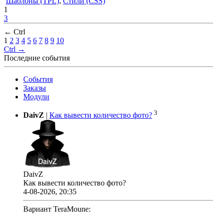
Шаблоны (TPL)
,
Стили (CSS)
1
3
← Ctrl
1
2
3
4
5
6
7
8
9
10
Ctrl →
Последние события
События
Заказы
Модули
3
DaivZ
|
Как вывести количество фото?
DaivZ
Как вывести количество фото?
4-08-2026, 20:35
Вариант TeraMoune: