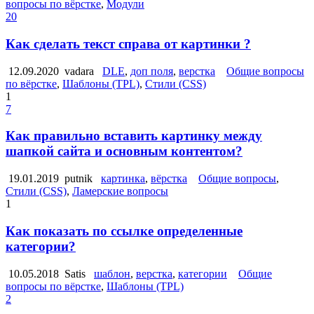
вопросы по вёрстке
,
Модули
20
Как сделать текст справа от картинки ?
12.09.2020
vadara
DLE
,
доп поля
,
верстка
Общие вопросы
по вёрстке
,
Шаблоны (TPL)
,
Стили (CSS)
1
7
Как правильно вставить картинку между
шапкой сайта и основным контентом?
19.01.2019
putnik
картинка
,
вёрстка
Общие вопросы
,
Стили (CSS)
,
Ламерские вопросы
1
Как показать по ссылке определенные
категории?
10.05.2018
Satis
шаблон
,
верстка
,
категории
Общие
вопросы по вёрстке
,
Шаблоны (TPL)
2